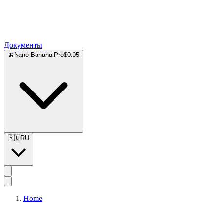
Документы
🍌
Nano Banana Pro
$0.05
🇷🇺
RU
Home