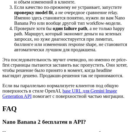
и объем изменений в клиенте.
Если качество по-прежнему не устраивает, запустите
проверку model fit
, а не очередное сравнение relay.
Именно здесь становится понятно, нужен ли вам Nano
Banana Pro или вообще другой тип workflow-модели.
Проверьте хотя бы
один failure path
, а не только happy
path. Маршрут, который экономит деньги на зеленых
запросах, но хуже диагностируется при лимитах,
биллинге или изменениях response shape, не становится
автоматически лучшим для продакшена.
Эта последовательность звучит очевидно, но именно ее price-
first страницы пытаются заставить вас пропустить. Они хотят,
чтобы решение было принято в момент, когда headline
выглядит дешево. Продакшн-решения так не принимаются.
Если вы параллельно нормализуете клиентов под общую
поверхность в стиле OpenAI,
base URL для Gemini Image
Generation API
помогает с поверхностной частью миграции.
FAQ
Nano Banana 2 бесплатен в API?