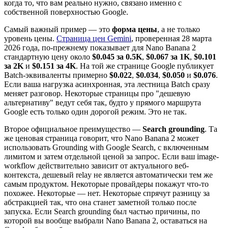
когда то, что вам реально нужно, связано именно с
собственной поверхностью Google.
Самый важный пример — это
форма цены
, а не только
уровень цены.
Страница цен Gemini
, проверенная 28 марта
2026 года, по-прежнему показывает для Nano Banana 2
стандартную цену около
$0.045 за 0.5K
,
$0.067 за 1K
,
$0.101
за 2K
и
$0.151 за 4K
. На той же странице Google публикует
Batch-эквиваленты примерно
$0.022
,
$0.034
,
$0.050
и
$0.076
.
Если ваша нагрузка асинхронная, эта лестница Batch сразу
меняет разговор. Некоторые страницы про "дешевую
альтернативу" ведут себя так, будто у прямого маршрута
Google есть только один дорогой режим. Это не так.
Второе официальное преимущество —
Search grounding
. Та
же ценовая страница говорит, что Nano Banana 2 может
использовать Grounding with Google Search, с включенным
лимитом и затем отдельной ценой за запрос. Если ваш image-
workflow действительно зависит от актуального веб-
контекста, дешевый relay не является автоматически тем же
самым продуктом. Некоторые провайдеры покажут что-то
похожее. Некоторые — нет. Некоторые спрячут разницу за
абстракцией так, что она станет заметной только после
запуска. Если Search grounding был частью причины, по
которой вы вообще выбрали Nano Banana 2, оставаться на