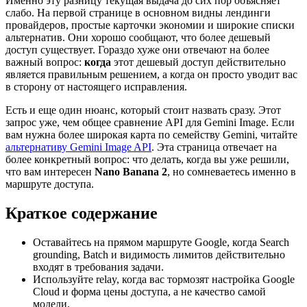
Именно эту разницу текущая выдача до сих пор объясняет
слабо. На первой странице в основном видны лендинги
провайдеров, простые карточки экономии и широкие списки
альтернатив. Они хорошо сообщают, что более дешевый
доступ существует. Гораздо хуже они отвечают на более
важный вопрос:
когда
этот дешевый доступ действительно
является правильным решением, а когда он просто уводит вас
в сторону от настоящего исправления.
Есть и еще один нюанс, который стоит назвать сразу. Этот
запрос уже, чем общее сравнение API для Gemini Image. Если
вам нужна более широкая карта по семейству Gemini, читайте
альтернативу Gemini Image API
. Эта страница отвечает на
более конкретный вопрос: что делать, когда вы уже решили,
что вам интересен
Nano Banana 2
, но сомневаетесь именно в
маршруте доступа.
Краткое содержание
Оставайтесь на прямом маршруте Google, когда Search
grounding, Batch и видимость лимитов действительно
входят в требования задачи.
Используйте relay, когда вас тормозят настройка Google
Cloud и форма цены доступа, а не качество самой
модели.