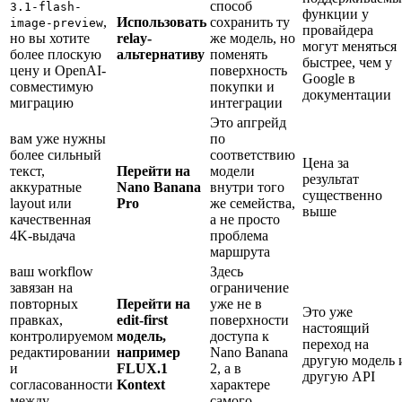
способ
3.1-flash-
функции у
,
Использовать
сохранить ту
image-preview
провайдера
но вы хотите
relay-
же модель, но
могут меняться
более плоскую
альтернативу
поменять
быстрее, чем у
цену и OpenAI-
поверхность
Google в
совместимую
покупки и
документации
миграцию
интеграции
Это апгрейд
вам уже нужны
по
более сильный
соответствию
Цена за
текст,
Перейти на
модели
результат
аккуратные
Nano Banana
внутри того
существенно
layout или
Pro
же семейства,
выше
качественная
а не просто
4K-выдача
проблема
маршрута
ваш workflow
Здесь
завязан на
ограничение
повторных
Перейти на
уже не в
Это уже
правках,
edit-first
поверхности
настоящий
контролируемом
модель,
доступа к
переход на
редактировании
например
Nano Banana
другую модель 
и
FLUX.1
2, а в
другую API
согласованности
Kontext
характере
между
самого