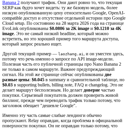
Banana 2
получают трафик. Они дают ровно то, что текущая
SERP как будто хочет видеть: ту же базовую модель, более
низкую опубликованную цену относительно Google, OpenAI-
compatible доступ и отсутствие отдельной истории про Google
Cloud setup. По состоянию на 28 марта 2026 года на странице
EvoLink опубликованы
$0.0806 за 2K image
и
$0.1210 за 4K
image
. Это не самый низкий headline, который можно
встретить, но это хороший пример того маршрута доступа,
который запрос реально ищет.
Другой текущий пример —
, и он уместен здесь,
laozhang.ai
потому что речь именно о запросе по API image-модели.
Полезная часть его публичной страницы про Nano Banana 2
не только в самом маршруте. Важнее предупреждающий
сигнал. На этой же странице сейчас опубликованы
две
разные цены
:
$0.045
в summary и сравнительной таблице, но
$0.03
в supporting bullets, billing note, FAQ и changelog. Это не
делает маршрут бесполезным. Но делает
доверие
частью
покупки. Серьезный покупатель должен проверить живой
биллинг, прежде чем переводить трафик только потому, что
заголовок обещает "дешевле Google".
Именно эту часть самые слабые лендинги обычно
пропускают. Relay оправдан, когда проблема в официальной
поверхности покупки. Он не оправдан только потому, что