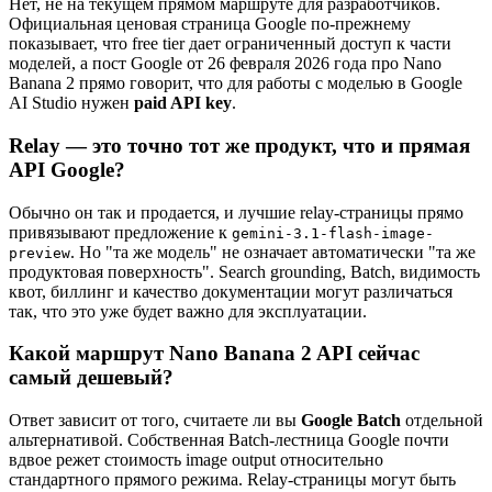
Нет, не на текущем прямом маршруте для разработчиков.
Официальная ценовая страница Google по-прежнему
показывает, что free tier дает ограниченный доступ к части
моделей, а пост Google от 26 февраля 2026 года про Nano
Banana 2 прямо говорит, что для работы с моделью в Google
AI Studio нужен
paid API key
.
Relay — это точно тот же продукт, что и прямая
API Google?
Обычно он так и продается, и лучшие relay-страницы прямо
привязывают предложение к
gemini-3.1-flash-image-
. Но "та же модель" не означает автоматически "та же
preview
продуктовая поверхность". Search grounding, Batch, видимость
квот, биллинг и качество документации могут различаться
так, что это уже будет важно для эксплуатации.
Какой маршрут Nano Banana 2 API сейчас
самый дешевый?
Ответ зависит от того, считаете ли вы
Google Batch
отдельной
альтернативой. Собственная Batch-лестница Google почти
вдвое режет стоимость image output относительно
стандартного прямого режима. Relay-страницы могут быть