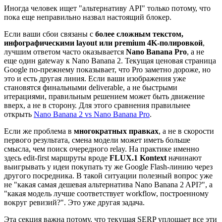
Иногда человек ищет "альтернативу API" только потому, что
пока еще неправильно назвал настоящий блокер.
Если ваши сбои связаны с
более сложным текстом,
инфографическими layout или premium 4K-полировкой
,
лучшим ответом часто оказывается
Nano Banana Pro
, а не
еще один gateway к Nano Banana 2. Текущая ценовая страница
Google по-прежнему показывает, что Pro заметно дороже, но
это и есть другая линия. Если ваши изображения уже
становятся финальными deliverable, а не быстрыми
итерациями, правильным решением может быть движение
вверх, а не в сторону. Для этого сравнения правильнее
открыть
Nano Banana 2 vs Nano Banana Pro
.
Если же проблема в
многократных правках
, а не в скорости
первого результата, смена модели может иметь больше
смысла, чем поиск очередного relay. На практике именно
здесь edit-first маршруты вроде
FLUX.1 Kontext
начинают
выигрывать у идеи покупать ту же Google Flash-линию через
другого посредника. В такой ситуации полезный вопрос уже
не "какая самая дешевая альтернатива Nano Banana 2 API?", а
"какая модель лучше соответствует workflow, построенному
вокруг ревизий?". Это уже другая задача.
Эта секция важна потому, что текущая SERP уплощает все эти