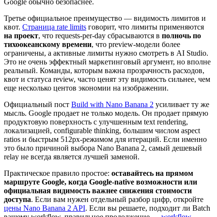
Google обычно безопаснее.
Третье официальное преимущество — видимость лимитов и
квот.
Страница rate limits
говорит, что лимиты применяются
на проект
, что requests-per-day сбрасываются в
полночь по
тихоокеанскому времени
, что preview-модели более
ограничены, а активные лимиты нужно смотреть в AI Studio.
Это не очень эффектный маркетинговый аргумент, но вполне
реальный. Команды, которым важна прозрачность расходов,
квот и статуса review, часто ценят эту видимость сильнее, чем
еще несколько центов экономии на изображении.
Официальный пост
Build with Nano Banana 2
усиливает ту же
мысль. Google продает не только модель. Он продает прямую
продуктовую поверхность с улучшенным text rendering,
локализацией, configurable thinking, большим числом aspect
ratios и быстрым 512px-режимом для итераций. Если именно
это было причиной выбора Nano Banana 2, самый дешевый
relay не всегда является лучшей заменой.
Практическое правило простое:
оставайтесь на прямом
маршруте Google, когда Google-native возможности или
официальная видимость важнее снижения стоимости
доступа
. Если вам нужен отдельный разбор цифр, откройте
цены Nano Banana 2 API
. Если вы решаете, подходит ли Batch
вашему workflow, правильное продолжение —
workflow