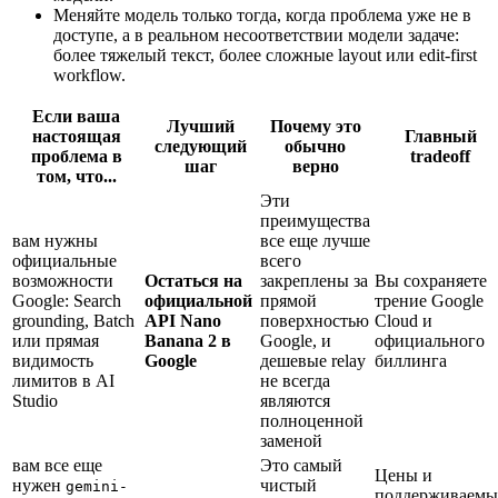
Меняйте модель только тогда, когда проблема уже не в
доступе, а в реальном несоответствии модели задаче:
более тяжелый текст, более сложные layout или edit-first
workflow.
Если ваша
Лучший
Почему это
настоящая
Главный
следующий
обычно
проблема в
tradeoff
шаг
верно
том, что...
Эти
преимущества
вам нужны
все еще лучше
официальные
всего
возможности
Остаться на
закреплены за
Вы сохраняете
Google: Search
официальной
прямой
трение Google
grounding, Batch
API Nano
поверхностью
Cloud и
или прямая
Banana 2 в
Google, и
официального
видимость
Google
дешевые relay
биллинга
лимитов в AI
не всегда
Studio
являются
полноценной
заменой
вам все еще
Это самый
Цены и
нужен
чистый
gemini-
поддерживаемы