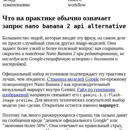
изменениями
workflow
Что на практике обычно означает
запрос
nano banana 2 api alternative
Большинство людей, которые вводят эту фразу, на самом деле
не просят случайный список других image-моделей. Они
задают более узкий и более полезный вопрос:
как сохранить
скорость и поведение Nano Banana 2 при редактировании, не
наследуя всю Google-специфичную историю с биллингом и
настройкой
.
Официальный набор источников подтверждает эту трактовку
лучше, чем лендинги.
Страница моделей Google
по-прежнему
позиционирует Nano Banana 2 как производительный
визуальный маршрут внутри Gemini.
Гайд по генерации
изображений
напрямую связывает его с
gemini-3.1-flash-
. Для многих технических покупателей выбор
image-preview
модели уже сделан. Открытым остается именно
маршрут
.
Поэтому так много ранжирующихся страниц так сильно давят
на сообщения вроде "дешевле официального Google" или
"экономия более 50%". Они отвечают на правильный страх,