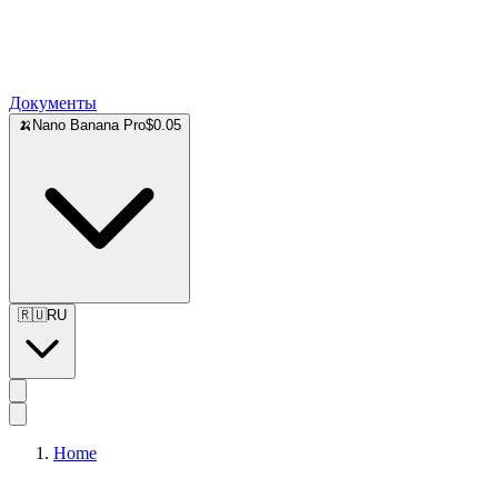
Документы
🍌
Nano Banana Pro
$0.05
🇷🇺
RU
Home