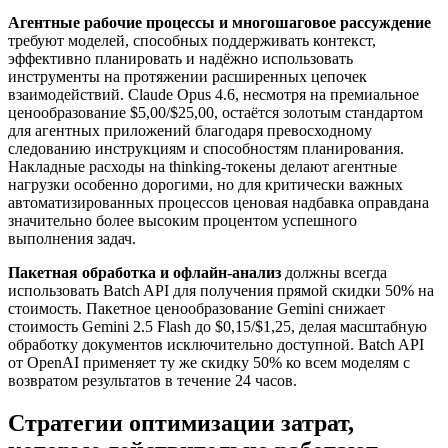
Агентные рабочие процессы и многошаговое рассуждение
требуют моделей, способных поддерживать контекст,
эффективно планировать и надёжно использовать
инструменты на протяжении расширенных цепочек
взаимодействий. Claude Opus 4.6, несмотря на премиальное
ценообразование $5,00/$25,00, остаётся золотым стандартом
для агентных приложений благодаря превосходному
следованию инструкциям и способностям планирования.
Накладные расходы на thinking-токены делают агентные
нагрузки особенно дорогими, но для критически важных
автоматизированных процессов ценовая надбавка оправдана
значительно более высоким процентом успешного
выполнения задач.
Пакетная обработка и офлайн-анализ
должны всегда
использовать Batch API для получения прямой скидки 50% на
стоимость. Пакетное ценообразование Gemini снижает
стоимость Gemini 2.5 Flash до $0,15/$1,25, делая масштабную
обработку документов исключительно доступной. Batch API
от OpenAI применяет ту же скидку 50% ко всем моделям с
возвратом результатов в течение 24 часов.
Стратегии оптимизации затрат,