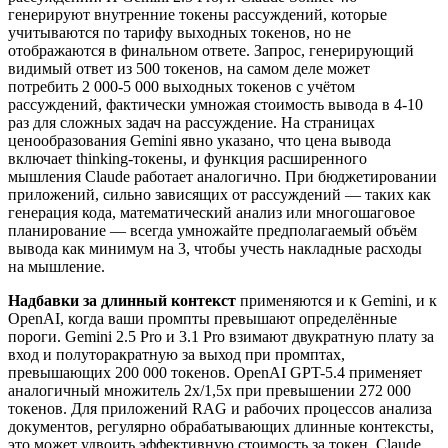
генерируют внутренние токены рассуждений, которые
учитываются по тарифу выходных токенов, но не
отображаются в финальном ответе. Запрос, генерирующий
видимый ответ из 500 токенов, на самом деле может
потребить 2 000-5 000 выходных токенов с учётом
рассуждений, фактически умножая стоимость вывода в 4-10
раз для сложных задач на рассуждение. На страницах
ценообразования Gemini явно указано, что цена вывода
включает thinking-токены, и функция расширенного
мышления Claude работает аналогично. При бюджетировании
приложений, сильно зависящих от рассуждений — таких как
генерация кода, математический анализ или многошаговое
планирование — всегда умножайте предполагаемый объём
вывода как минимум на 3, чтобы учесть накладные расходы
на мышление.
Надбавки за длинный контекст
применяются и к Gemini, и к
OpenAI, когда ваши промпты превышают определённые
пороги. Gemini 2.5 Pro и 3.1 Pro взимают двукратную плату за
вход и полуторакратную за выход при промптах,
превышающих 200 000 токенов. OpenAI GPT-5.4 применяет
аналогичный множитель 2x/1,5x при превышении 272 000
токенов. Для приложений RAG и рабочих процессов анализа
документов, регулярно обрабатывающих длинные контексты,
это может удвоить эффективную стоимость за токен. Claude,