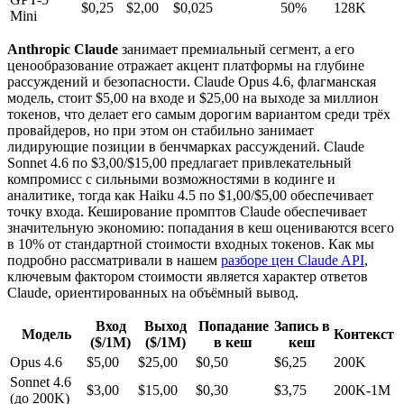
$0,25
$2,00
$0,025
50%
128K
Mini
Anthropic Claude
занимает премиальный сегмент, а его
ценообразование отражает акцент платформы на глубине
рассуждений и безопасности. Claude Opus 4.6, флагманская
модель, стоит $5,00 на входе и $25,00 на выходе за миллион
токенов, что делает его самым дорогим вариантом среди трёх
провайдеров, но при этом он стабильно занимает
лидирующие позиции в бенчмарках рассуждений. Claude
Sonnet 4.6 по $3,00/$15,00 предлагает привлекательный
компромисс с сильными возможностями в кодинге и
аналитике, тогда как Haiku 4.5 по $1,00/$5,00 обеспечивает
точку входа. Кеширование промптов Claude обеспечивает
значительную экономию: попадания в кеш оцениваются всего
в 10% от стандартной стоимости входных токенов. Как мы
подробно рассматривали в нашем
разборе цен Claude API
,
ключевым фактором стоимости является характер ответов
Claude, ориентированных на объёмный вывод.
Вход
Выход
Попадание
Запись в
Модель
Контекст
($/1M)
($/1M)
в кеш
кеш
Opus 4.6
$5,00
$25,00
$0,50
$6,25
200K
Sonnet 4.6
$3,00
$15,00
$0,30
$3,75
200K-1M
(до 200K)