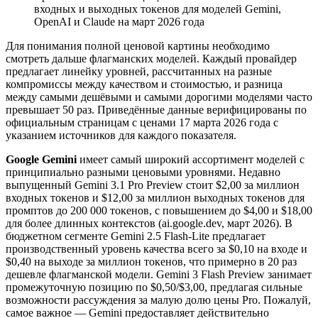
входных и выходных токенов для моделей Gemini,
OpenAI и Claude на март 2026 года
Для понимания полной ценовой картины необходимо
смотреть дальше флагманских моделей. Каждый провайдер
предлагает линейку уровней, рассчитанных на разные
компромиссы между качеством и стоимостью, и разница
между самыми дешёвыми и самыми дорогими моделями часто
превышает 50 раз. Приведённые данные верифицированы по
официальным страницам с ценами 17 марта 2026 года с
указанием источников для каждого показателя.
Google Gemini
имеет самый широкий ассортимент моделей с
принципиально разными ценовыми уровнями. Недавно
выпущенный Gemini 3.1 Pro Preview стоит $2,00 за миллион
входных токенов и $12,00 за миллион выходных токенов для
промптов до 200 000 токенов, с повышением до $4,00 и $18,00
для более длинных контекстов (ai.google.dev, март 2026). В
бюджетном сегменте Gemini 2.5 Flash-Lite предлагает
производственный уровень качества всего за $0,10 на входе и
$0,40 на выходе за миллион токенов, что примерно в 20 раз
дешевле флагманской модели. Gemini 3 Flash Preview занимает
промежуточную позицию по $0,50/$3,00, предлагая сильные
возможности рассуждения за малую долю цены Pro. Пожалуй,
самое важное — Gemini предоставляет действительно