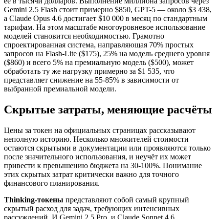
её в тысячи долларов. Выполнение миллиона запросов через
Gemini 2.5 Flash стоит примерно $850, GPT-5 — около $3 438,
а Claude Opus 4.6 достигает $10 000 в месяц по стандартным
тарифам. На этом масштабе многоуровневое использование
моделей становится необходимостью. Грамотно
спроектированная система, направляющая 70% простых
запросов на Flash-Lite ($175), 25% на модель среднего уровня
($860) и всего 5% на премиальную модель ($500), может
обработать ту же нагрузку примерно за $1 535, что
представляет снижение на 55-85% в зависимости от
выбранной премиальной модели.
Скрытые затраты, меняющие расчёты
Цены за токен на официальных страницах рассказывают
неполную историю. Несколько множителей стоимости
остаются скрытыми в документации или проявляются только
после значительного использования, и неучёт их может
привести к превышению бюджета на 30-100%. Понимание
этих скрытых затрат критически важно для точного
финансового планирования.
Thinking-токены
представляют собой самый крупный
скрытый расход для задач, требующих интенсивных
рассуждений. И Gemini 2.5 Pro, и Claude Sonnet 4.6