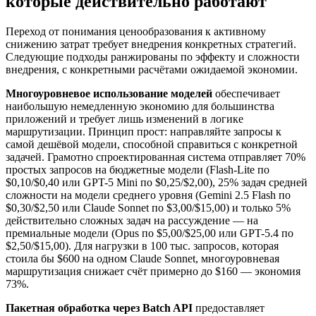
которые действительно работают
Переход от понимания ценообразования к активному
снижению затрат требует внедрения конкретных стратегий.
Следующие подходы ранжированы по эффекту и сложности
внедрения, с конкретными расчётами ожидаемой экономии.
Многоуровневое использование моделей
обеспечивает
наибольшую немедленную экономию для большинства
приложений и требует лишь изменений в логике
маршрутизации. Принцип прост: направляйте запросы к
самой дешёвой модели, способной справиться с конкретной
задачей. Грамотно спроектированная система отправляет 70%
простых запросов на бюджетные модели (Flash-Lite по
$0,10/$0,40 или GPT-5 Mini по $0,25/$2,00), 25% задач средней
сложности на модели среднего уровня (Gemini 2.5 Flash по
$0,30/$2,50 или Claude Sonnet по $3,00/$15,00) и только 5%
действительно сложных задач на рассуждение — на
премиальные модели (Opus по $5,00/$25,00 или GPT-5.4 по
$2,50/$15,00). Для нагрузки в 100 тыс. запросов, которая
стоила бы $600 на одном Claude Sonnet, многоуровневая
маршрутизация снижает счёт примерно до $160 — экономия
73%.
Пакетная обработка через Batch API
предоставляет