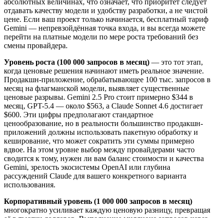
абсолютных величинах, что означает, что приоритет следует
отдавать качеству модели и удобству разработки, а не чистой
цене. Если ваш проект только начинается, бесплатный тариф
Gemini — непревзойдённая точка входа, и вы всегда можете
перейти на платные модели по мере роста требований без
смены провайдера.
Уровень роста (100 000 запросов в месяц)
— это тот этап,
когда ценовые решения начинают иметь реальное значение.
Продакшн-приложение, обрабатывающее 100 тыс. запросов в
месяц на флагманской модели, выявляет существенные
ценовые разрывы. Gemini 2.5 Pro стоит примерно $344 в
месяц, GPT-5.4 — около $563, а Claude Sonnet 4.6 достигает
$600. Эти цифры предполагают стандартное
ценообразование, но в реальности большинство продакшн-
приложений должны использовать пакетную обработку и
кеширование, что может сократить эти суммы примерно
вдвое. На этом уровне выбор между провайдерами часто
сводится к тому, нужен ли вам баланс стоимости и качества
Gemini, зрелость экосистемы OpenAI или глубина
рассуждений Claude для вашего конкретного варианта
использования.
Корпоративный уровень (1 000 000 запросов в месяц)
многократно усиливает каждую ценовую разницу, превращая