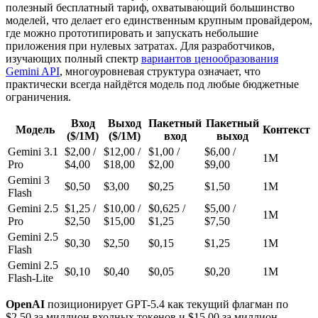
полезный бесплатный тариф, охватывающий большинство
моделей, что делает его единственным крупным провайдером,
где можно прототипировать и запускать небольшие
приложения при нулевых затратах. Для разработчиков,
изучающих полный спектр
вариантов ценообразования
Gemini API
, многоуровневая структура означает, что
практически всегда найдётся модель под любые бюджетные
ограничения.
Вход
Выход
Пакетный
Пакетный
Модель
Контекст
($/1M)
($/1M)
вход
выход
Gemini 3.1
$2,00 /
$12,00 /
$1,00 /
$6,00 /
1M
Pro
$4,00
$18,00
$2,00
$9,00
Gemini 3
$0,50
$3,00
$0,25
$1,50
1M
Flash
Gemini 2.5
$1,25 /
$10,00 /
$0,625 /
$5,00 /
1M
Pro
$2,50
$15,00
$1,25
$7,50
Gemini 2.5
$0,30
$2,50
$0,15
$1,25
1M
Flash
Gemini 2.5
$0,10
$0,40
$0,05
$0,20
1M
Flash-Lite
OpenAI
позиционирует GPT-5.4 как текущий флагман по
$2,50 за миллион входных токенов и $15,00 за миллион