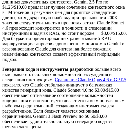
длинных документных контекстов. Gemini 2.5 Pro по
$1,25/$10,00 предлагает лучшее сочетание контекстного окна
в 1M токенов и разумных цен для промптов стандартной
длины, хотя двукратную надбавку при превышении 200K
токенов следует учитывать в прогнозах затрат. Claude Sonnet
4.6 превосходит конкурентов в точности и следовании
инструкциям в задачах RAG, но стоит дороже — $3,00/$15,00.
Для бюджетно-ориентированных развёртываний RAG
маршрутизация запросов с дополненным поиском в Gemini и
резервирование Claude для синтеза наиболее сложных
извлечённых контекстов создаёт эффективный гибридный
подход.
Генерация кода и инструменты разработки
больше всего
выигрывают от сильных возможностей рассуждения и
следования инструкциям.
Сравнение Claude Opus 4.6 и GPT-5
показало, что Claude стабильно лидирует в бенчмарках
качества генерации кода. Claude Sonnet 4.6 по $3,00/$15,00
обеспечивает оптимальное соотношение возможностей
кодирования и стоимости, что делает его самым популярным
выбором среди компаний, создающих инструменты для
разработчиков. Если бюджет является основным
ограничением, Gemini 3 Flash Preview по $0,50/$3,00
обеспечивает удивительно сильную генерацию кода за
шестую часть цены.