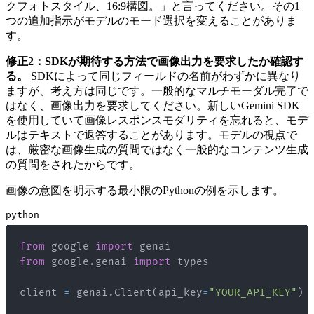
クフォトスタイル、16:9構図。」と言ってください。その1
つの追加指示がモデルのモード選択を変えることがありま
す。
修正2：SDKが期待する方法で画像出力を要求したか確認す
る。
SDKによって同じフィールドの名前がわずかに異なり
ますが、考え方は同じです。一般的なマルチモーダル完了で
はなく、画像出力を要求してください。新しいGemini SDK
を使用していて画像レスポンスモダリティを忘れると、モデ
ルはテキストで返答することがあります。モデルの視点で
は、厳密な画像生成の質問ではなく一般的なコンテンツ生成
の質問をされたからです。
画像の意図を明示する最小限のPythonの例を示します。
python
from
 google 
import
from
 google
.
genai 
import
client 
=
 genai
.
Client
(
api_key
=
"YOUR_API_KEY"
)