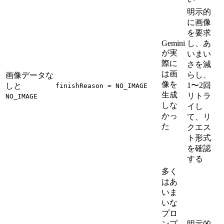
明示的
に画像
を要求
Gemini
し、あ
が実
いまい
際に
さを減
は画
らし、
画像データな
像を
1〜2回
しと
finishReason = NO_IMAGE
生成
リトラ
NO_IMAGE
しな
イし
かっ
て、リ
た
クエス
ト形式
を確認
する
多く
はあ
いま
いな
プロ
ンプ
明示的