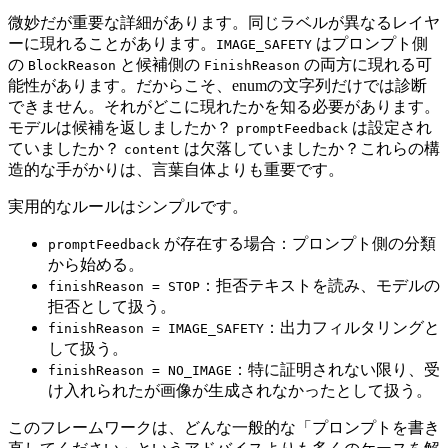
微妙だが重要な詳細があります。同じラベルが異なるレイヤ
ーに現れることがあります。
はプロンプト側
IMAGE_SAFETY
の
と候補側の
の両方に現れる可
BlockReason
FinishReason
能性があります。だからこそ、enumの文字列だけでは診断
できません。それがどこに現れたかを知る必要があります。
モデルは候補を返しましたか？
は設定され
promptFeedback
ていましたか？
は欠落していましたか？これらの構
content
造的な手がかりは、言葉自体よりも重要です。
実用的なルールはシンプルです。
が存在する場合：プロンプト側の分類
promptFeedback
から始める。
：拒否テキストを読み、モデルの
finishReason = STOP
拒否として扱う。
：出力フィルタリングと
finishReason = IMAGE_SAFETY
して扱う。
：特に証明されない限り、受
finishReason = NO_IMAGE
け入れられたが画像が生成されなかったとして扱う。
このフレームワークは、どんな一般的な「プロンプトを書き