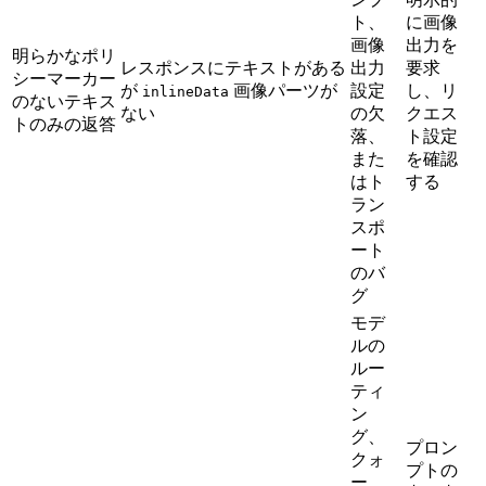
ト、
に画像
画像
出力を
明らかなポリ
レスポンスにテキストがある
出力
要求
シーマーカー
が
画像パーツが
設定
し、リ
inlineData
のないテキス
ない
の欠
クエス
トのみの返答
落、
ト設定
また
を確認
はト
する
ラン
スポ
ート
のバ
グ
モデ
ルの
ルー
ティ
ン
グ、
プロン
クォ
プトの
ー