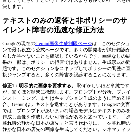
直してください」というアドバイスよりも多くのケースを解
決します。
テキストのみの返答と非ポリシーのサ
イレント障害の迅速な修正方法
Googleの現在の
Gemini画像生成制限ページ
は、このセクショ
ンで最も役立つ公式ページです。多くの開発者が試行錯誤か
らしか学べないことを確認しているからです。画像なしの結
果の一部は、ポリシーの拒否ではありません。生成形式の問
題です。このセクションをスキップしてポリシーの調整に直
接ジャンプすると、多くの障害を誤診することになります。
修正1：明示的に画像を要求する。
恥ずかしいほど単純です
が、驚くほど頻繁に機能します。プロンプトが分析、ブレイ
ンストーミング、またはキャプション作成のように読める場
合、Geminiはテキストを返すことがあります。Googleの文言
では、プロンプトがあいまいな場合モデルはテキストのみを
作成し画像を作成しない可能性があると述べています。「夕
暮れ時の静かな日本の店先」と言う代わりに、「夕暮れ時の
静かな日本の店先の画像を生成してください。シネマティッ