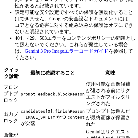
性があると記載されています。
設定可能な安全設定ですべての保護を無効化すること
はできません。Googleの安全設定ドキュメントには、
コアとなる危害に対する組み込みの保護はオフにでき
ないと明記されています。
404、429、503エラーをコンテンツポリシーの問題とし
て扱わないでください。これらが発生している場合
は、
Gemini 3 Pro Imageエラーコードガイド
を参照して
ください。
クイッ
最初に確認すること
意味
ク診断
使用可能な画像候補
プロン
が返される前にリク
プトブ
promptFeedback.blockReason
エストがフィルタリ
ロック
ングされた
プロンプトは進んだ
candidates[0].finishReason
出力ブ
かつ
= IMAGE_SAFETY
content
が最終画像が保留さ
ロック
が欠落
れた
Geminiはリクエスト
画像が