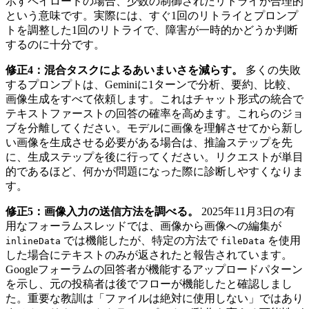
示すペイロードの場合、少数の制御されたリトライが合理的
という意味です。実際には、すぐ1回のリトライとプロンプ
トを調整した1回のリトライで、障害が一時的かどうか判断
するのに十分です。
修正4：混合タスクによるあいまいさを減らす。
多くの失敗
するプロンプトは、Geminiに1ターンで分析、要約、比較、
画像生成をすべて依頼します。これはチャット形式の統合で
テキストファーストの回答の確率を高めます。これらのジョ
ブを分離してください。モデルに画像を理解させてから新し
い画像を生成させる必要がある場合は、推論ステップを先
に、生成ステップを後に行ってください。リクエストが単目
的であるほど、何かが問題になった際に診断しやすくなりま
す。
修正5：画像入力の送信方法を調べる。
2025年11月3日の有
用なフォーラムスレッドでは、画像から画像への編集が
では機能したが、特定の方法で
を使用
inlineData
fileData
した場合にテキストのみが返されたと報告されています。
Googleフォーラムの回答者が機能するアップロードパターン
を示し、元の投稿者は後でフローが機能したと確認しまし
た。重要な教訓は「ファイルは絶対に使用しない」ではあり