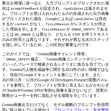
要点を簡潔に述べると、入力プロンプトがブロックされた場
合は
が設定され、
は返されませ
promptFeedback
candidates
ん。プロンプトが受け入れられたものの生成された出力画像
がブロックされた場合、Googleによれば
は存在
candidates
するが
がなく、
がレスポンスが停止
content
finishReason
した理由を示します。
が
である
finishReason
IMAGE_SAFETY
ことは
とは異なり、どちらも
を伴うテキスト
NO_IMAGE
STOP
のみの拒否とは異なります。それぞれが異なる次のステップ
を指し示しているため、この区別が重要なのです。
このガイドでは、「Gemini画像サイレント障害」
「
修正」「Gemini画像コンテンツポリシー」
IMAGE_SAFETY
といったフレーズで検索されるシナリオに焦点を当てていま
す。Geminiの人物生成論争に関する2024年の古い情報ではな
く、現在のGoogleドキュメントを基にしています。また、
2025年11月・12月のGoogle AI Developers Forumの実際のスレ
ッドを参照して、プロンプトが安全に見えるにもかかわらず
AI StudioやGemini APIが有効な画像を返さないなど、現実の
障害がユーザーを特に混乱させる場面を示しています。
Gemini画像出力だけでなく、モデル横断のプロンプト拒否問
題に取り組んでいる場合は、
プロンプトブロック・安全警告