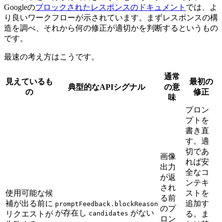
Googleの
ブロックされたレスポンスのドキュメント
では、よ
り良いワークフローが示されています。まずレスポンスの構
造を調べ、それから何の修正が適切かを判断するというもの
です。
最速の考え方はこうです。
通常
見えているも
最初の
典型的なAPIシグナル
の意
の
修正
味
プロン
プトを
書き直
す。適
切であ
画像
れば安
出力
全なコ
が返
ンテキ
され
使用可能な候
ストを
る前
補が出る前に
追加す
promptFeedback.blockReason
のプ
が存在し
がない
リクエストが
candidates
る。ま
ロン