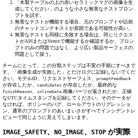
「木製テーブルの上の赤いセラミックマグの画像を生
成してください」のような小さな無害なテストプロン
プトを試す。
無害なテストが機能する場合、元のプロンプトや以前
のチャットコンテキストが原因である可能性が高い。
無害なテストも同様に失敗する場合は、同じリクエス
トがAPIまたはVertexで機能するか確認するか、プロン
プトのみの問題ではなく、より広い製品サーフェスの
問題として扱う。
チームにとって、この分類ステップは不変の手順にすべきで
す。「画像生成が失敗した」とだけログに記録しないでくだ
さい。モデルID、リクエストサーフェス、
promptFeedback
が存在したか、
が存在したか、最終的な
candidates
、
画像パーツが返されたか、正確
finishReason
inlineData
なUTCタイムスタンプを記録してください。そのデータが
なければ、ポリシーのバグ、ロールアウトのリグレッショ
ン、通常のプロンプトのあいまいさがすべてインシデントレ
ビューで同じように見えてしまいます。
、
、
が実際
IMAGE_SAFETY
NO_IMAGE
STOP