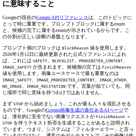
に意味すること
Googleの現在の
Gemini APIリファレンス
は、このトピックに
とって特に重要です。プロンプトブロックに属するenum
と、候補の完了に属するenumが示されているからです。こ
の分割が正しい診断の基盤となります。
プロンプト側のブロックは
値を使用します。
BlockReason
2026年1月12日に最終更新された公式リファレンスによれ
ば、これには
、
、
、
SAFETY
BLOCKLIST
PROHIBITED_CONTENT
が含まれます。候補側の完了は
IMAGE_SAFETY
FinishReason
値を使用します。画像ユースケースで最も重要なのは
、
、
、
IMAGE_SAFETY
IMAGE_PROHIBITED_CONTENT
IMAGE_OTHER
、
です。言葉が似ていても、同
NO_IMAGE
IMAGE_RECITATION
じ場所で同じ意味を持つわけではありません。
まず
から始めましょう。これが最も人々を混乱させる
STOP
ものです。Googleの
Gemini画像生成の責任あるAIページ
で
は、潜在的に安全でない画像リクエストが
FinishReason =
を伴うテキスト拒否を生成することがあると説明され
STOP
ています。つまり、システムは「フィルターエラー」と言っ
ているのではなく、通常のモデルテキストで「その画像は作