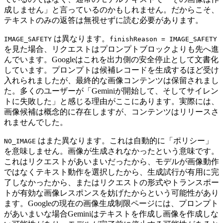
成しません」と言っているのかもしれません。だからこそ、
テキストのみの返答は無視せずに読む必要があります。
は異なります。
IMAGE_SAFETY
finishReason = IMAGE_SAFETY
を見た場合、リクエストはプロンプトブロックよりも先へ進
んでいます。Googleはこれを出力側の安全停止として文書化
しています。プロンプトは候補レコードを生成するほど受け
入れられましたが、最終的な画像コンテンツは保留されまし
た。多くのユーザーが「Geminiが開始して、そしてサイレン
トに失敗した」と感じる理由がここにあります。実際には、
画像候補は概念的に存在しますが、コンテンツはリリースさ
れませんでした。
はまた異なります。これは自動的に「ポリシー」
NO_IMAGE
を意味しません。画像が生成されなかったという意味です。
これはリクエストがあいまいだったから、モデルが画像動作
ではなくテキスト動作を選択したから、生成試行が有用に完
了しなかったから、またはリクエストの形式やトランスポー
トが有効な画像レスポンスを妨げたからという可能性があり
ます。Googleの現在の画像生成制限ページには、プロンプト
があいまいな場合Geminiはテキストを作成し画像を作成しな