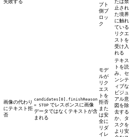
失敗する
たは禁
プト
止され
側ブ
た境界
ロッ
に触れ
ク
ている
リクエ
ストを
受け入
れる
テキス
トを読
モデ
み、セ
ルが
ンシテ
リク
ィブな
エス
ビジュ
トを
アル意
candidates[0].finishReason
画像の代わり
拒否
でレスポンスに画像
= STOP
図を除
にテキスト拒
また
データではなくテキストが含
去する
否
は安
まれる
か、タ
全に
スクを
リダ
より安
イレ