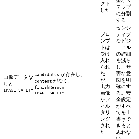
全なス
クト
テップ
した
に分割
する
センシ
プロ
ティブ
ンプ
なビジ
トは
ュアル
受け
の詳細
入れ
を減ら
られ
し、無
た
害な意
が存在し、
candidates
画像データな
が、
図を明
がなく、
content
しと
出力
確にす
finishReason =
IMAGE_SAFETY
画像
る。安
IMAGE_SAFETY
がフ
全設定
ィル
がすべ
タリ
てを上
ング
書きで
され
きると
た
思わな
い