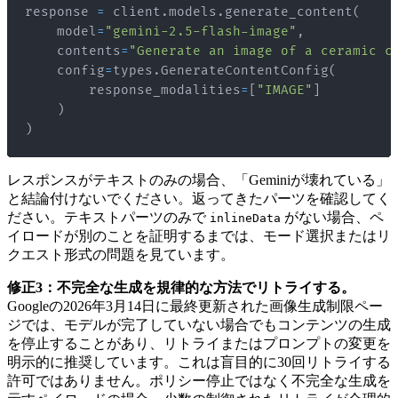
response 
=
 client
.
models
.
generate_content
(
    model
=
"gemini-2.5-flash-image"
,
    contents
=
"Generate an image of a ceramic c
    config
=
types
.
GenerateContentConfig
(
        response_modalities
=
[
"IMAGE"
]
)
)
レスポンスがテキストのみの場合、「Geminiが壊れている」
と結論付けないでください。返ってきたパーツを確認してく
ださい。テキストパーツのみで
がない場合、ペ
inlineData
イロードが別のことを証明するまでは、モード選択またはリ
クエスト形式の問題を見ています。
修正3：不完全な生成を規律的な方法でリトライする。
Googleの2026年3月14日に最終更新された画像生成制限ペー
ジでは、モデルが完了していない場合でもコンテンツの生成
を停止することがあり、リトライまたはプロンプトの変更を
明示的に推奨しています。これは盲目的に30回リトライする
許可ではありません。ポリシー停止ではなく不完全な生成を