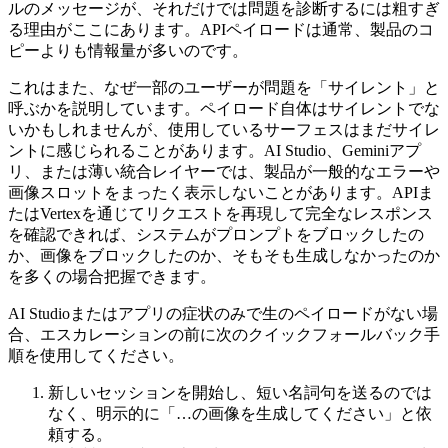
ルのメッセージが、それだけでは問題を診断するには粗すぎ
る理由がここにあります。APIペイロードは通常、製品のコ
ピーよりも情報量が多いのです。
これはまた、なぜ一部のユーザーが問題を「サイレント」と
呼ぶかを説明しています。ペイロード自体はサイレントでな
いかもしれませんが、使用しているサーフェスはまだサイレ
ントに感じられることがあります。AI Studio、Geminiアプ
リ、または薄い統合レイヤーでは、製品が一般的なエラーや
画像スロットをまったく表示しないことがあります。APIま
たはVertexを通じてリクエストを再現して完全なレスポンス
を確認できれば、システムがプロンプトをブロックしたの
か、画像をブロックしたのか、そもそも生成しなかったのか
を多くの場合把握できます。
AI Studioまたはアプリの症状のみで生のペイロードがない場
合、エスカレーションの前に次のクイックフォールバック手
順を使用してください。
新しいセッションを開始し、短い名詞句を送るのでは
なく、明示的に「…の画像を生成してください」と依
頼する。