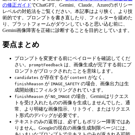
の修正ガイド
でChatGPT、Gemini、Claude、Azureのポリシー
レベルの対処法をご覧ください。本記事はより狭く、より技
術的です。プロンプトを書き直したり、フィルターを緩めた
り、プラットフォームがダウンしていると思い込む前に、
Gemini画像障害を正確に診断することを目的としています。
要点まとめ
プロンプトを変更する前にペイロードを確認してくだ
さい。
は、画像生成が完了する前にプ
promptFeedback
ロンプトがブロックされたことを意味します。
が存在するが
がなく、
candidates
content
が
の場合、画像出力は生
finishReason
IMAGE_SAFETY
成開始後にフィルタリングされています。
が
の場合、Geminiはリクエス
finishReason
NO_IMAGE
トを受け入れたものの画像を生成しませんでした。通
常、より明確な画像指示、リトライ、またはリクエス
ト形式のデバッグが必要です。
テキストのみの返答は、必ずしもポリシー障害ではあ
りません。Googleの現在の画像生成制限ページには、
あいまいなプロンプトでテキストのみが返される可能