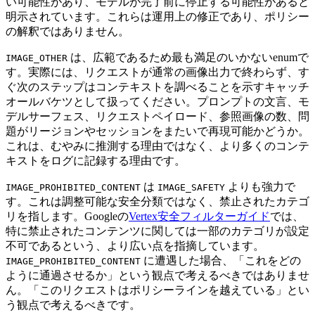
い可能性があり、モデルが完了前に停止する可能性があると
明示されています。これらは運用上の修正であり、ポリシー
の解釈ではありません。
は、広範であるため最も満足のいかないenumで
IMAGE_OTHER
す。実際には、リクエストが通常の画像出力で終わらず、す
ぐ次のステップはコンテキストを調べることを示すキャッチ
オールバケツとして扱ってください。プロンプトの文言、モ
デルサーフェス、リクエストペイロード、参照画像の数、問
題がリージョンやセッションをまたいで再現可能かどうか。
これは、むやみに推測する理由ではなく、より多くのコンテ
キストをログに記録する理由です。
は
よりも強力で
IMAGE_PROHIBITED_CONTENT
IMAGE_SAFETY
す。これは調整可能な安全分類ではなく、禁止されたカテゴ
リを指します。Googleの
Vertex安全フィルターガイド
では、
特に禁止されたコンテンツに関しては一部のカテゴリが設定
不可であるという、より広い点を指摘しています。
に遭遇した場合、「これをどの
IMAGE_PROHIBITED_CONTENT
ように通過させるか」という観点で考えるべきではありませ
ん。「このリクエストはポリシーラインを越えている」とい
う観点で考えるべきです。