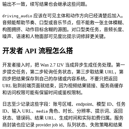
输出不一致，续写结果也会继承这些问题。
应该在可见主体和动作方向已经清楚后加入。
driving_audio
音频能帮助节奏、口型或音乐节点，但不能救一张主体模糊、
构图拥挤、动作目标含糊的源图。对口型类任务，音频长度、
噪声、语速和人物面部可见度比提示词修辞更关键。
开发者 API 流程怎么搭
开发者接入时，把 Wan 2.7 I2V 当成异步生成任务处理。第一
步提交任务，第二步轮询任务状态，第三步取结果 URL，第
四步把结果保存到自己的存储或内容系统。不要只把返回
URL 贴到前端页面就结束，因为视频结果链接、服务商缓存
和访问权限可能有保留时间或鉴权限制。
日志至少记录这些字段：账号区域、endpoint、模型 ID、任务
ID、输入 URL、
角色、时长、分辨率、提示词、返回
media
状态、错误码、结果 URL、生成时间和实际扣费归属。服务
商封装也应记录 provider job id、队列状态、失败策略和结果