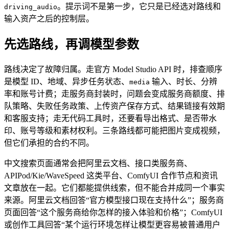
。提示词不是第一步，它只是已经选对路线和
driving_audio
输入资产之后的控制层。
先选路线，再调模型参数
路线决定了故障归属。走官方 Model Studio API 时，排查顺序
是模型 ID、地域、异步任务状态、
输入、时长、分辨
media
率和账号计费；走服务商封装时，问题会变成服务商额度、排
队策略、失败任务政策、上传资产保存方式、结果链接有效期
和客服支持；走无代码工具时，还要看导出格式、是否带水
印、账号等级和素材权利。三条路线都可能把图片变成视频，
但它们承担的合约不同。
中文搜索页面通常会把阿里云文档、接口类服务商、
APIPod/Kie/WaveSpeed 这类平台、ComfyUI 合作节点和资讯
文章放在一起。它们都能提供线索，但不能合并成同一个事实
来源。阿里云文档回答“官方模型接口现在支持什么”；服务商
页面回答“这个服务商给你怎样的接入体验和价格”；ComfyUI
或创作工具回答“某个运行环境怎样让模型更容易被普通用户