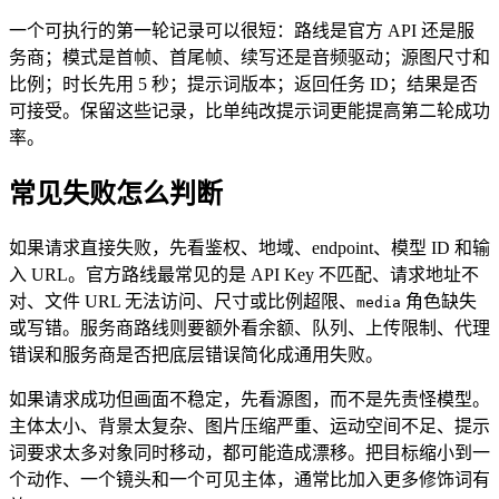
一个可执行的第一轮记录可以很短：路线是官方 API 还是服
务商；模式是首帧、首尾帧、续写还是音频驱动；源图尺寸和
比例；时长先用 5 秒；提示词版本；返回任务 ID；结果是否
可接受。保留这些记录，比单纯改提示词更能提高第二轮成功
率。
常见失败怎么判断
如果请求直接失败，先看鉴权、地域、endpoint、模型 ID 和输
入 URL。官方路线最常见的是 API Key 不匹配、请求地址不
对、文件 URL 无法访问、尺寸或比例超限、
角色缺失
media
或写错。服务商路线则要额外看余额、队列、上传限制、代理
错误和服务商是否把底层错误简化成通用失败。
如果请求成功但画面不稳定，先看源图，而不是先责怪模型。
主体太小、背景太复杂、图片压缩严重、运动空间不足、提示
词要求太多对象同时移动，都可能造成漂移。把目标缩小到一
个动作、一个镜头和一个可见主体，通常比加入更多修饰词有