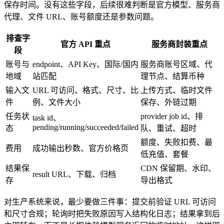
保存时间。没有这些字段，后续很难判断是官方模型、服务商
代理、文件 URL、账号额度还是参数问题。
排查字
官方 API 重点
服务商封装重点
段
账号与
endpoint、API Key、国际/国内
服务商账号区域、代
地域
站匹配
理节点、结算币种
输入文
URL 可访问、格式、尺寸、比
上传方式、临时文件
件
例、文件大小
保存、外链过期
任务状
provider job id、排
task id、
pending/running/succeeded/failed
态
队、重试、超时
额度、失败扣费、最
费用
成功输出秒数、官方价格页
低充值、套餐
结果保
CDN 保留期、水印、
result URL、下载、归档
存
导出格式
对生产系统来说，最少要做三件事：提交前验证 URL 可访问
和尺寸合规；轮询时把失败原因写入结构化日志；结果拿到后