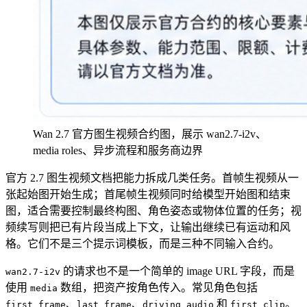
Wan 2.7 官方图生视频合约图，展示 wan2.7-i2v、
media roles、异步流程和服务商边界
官方 2.7 图生视频文档把能力拆成几类任务。首帧生视频从一
张起始图开始生成；首尾帧生视频同时给模型开始图和结束
图，适合需要控制最终构图、角色姿态或物体位置的任务；视
频续写则把已有片段当成上下文，让输出继续已有运动和风
格。它们不是三个提示词模板，而是三种不同输入合约。
的请求也不是一个简单的 image URL 字段，而是
wan2.7-i2v
使用
数组，把资产按角色传入。常见角色包括
media
、
、
和
。
first_frame
last_frame
driving_audio
first_clip