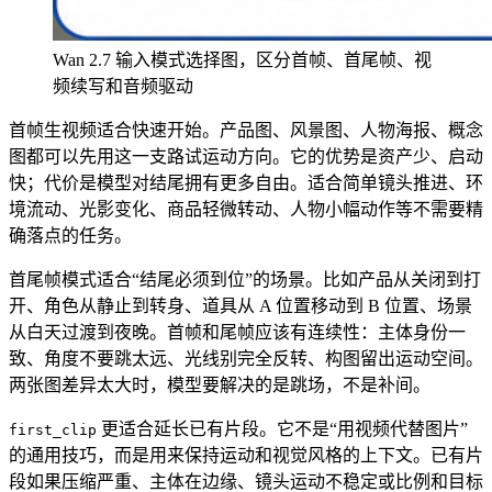
Wan 2.7 输入模式选择图，区分首帧、首尾帧、视
频续写和音频驱动
首帧生视频适合快速开始。产品图、风景图、人物海报、概念
图都可以先用这一支路试运动方向。它的优势是资产少、启动
快；代价是模型对结尾拥有更多自由。适合简单镜头推进、环
境流动、光影变化、商品轻微转动、人物小幅动作等不需要精
确落点的任务。
首尾帧模式适合“结尾必须到位”的场景。比如产品从关闭到打
开、角色从静止到转身、道具从 A 位置移动到 B 位置、场景
从白天过渡到夜晚。首帧和尾帧应该有连续性：主体身份一
致、角度不要跳太远、光线别完全反转、构图留出运动空间。
两张图差异太大时，模型要解决的是跳场，不是补间。
更适合延长已有片段。它不是“用视频代替图片”
first_clip
的通用技巧，而是用来保持运动和视觉风格的上下文。已有片
段如果压缩严重、主体在边缘、镜头运动不稳定或比例和目标