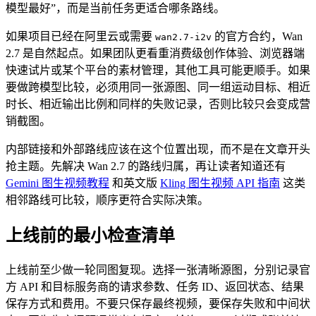
模型最好”，而是当前任务更适合哪条路线。
如果项目已经在阿里云或需要
的官方合约，Wan
wan2.7-i2v
2.7 是自然起点。如果团队更看重消费级创作体验、浏览器端
快速试片或某个平台的素材管理，其他工具可能更顺手。如果
要做跨模型比较，必须用同一张源图、同一组运动目标、相近
时长、相近输出比例和同样的失败记录，否则比较只会变成营
销截图。
内部链接和外部路线应该在这个位置出现，而不是在文章开头
抢主题。先解决 Wan 2.7 的路线归属，再让读者知道还有
Gemini 图生视频教程
和英文版
Kling 图生视频 API 指南
这类
相邻路线可比较，顺序更符合实际决策。
上线前的最小检查清单
上线前至少做一轮同图复现。选择一张清晰源图，分别记录官
方 API 和目标服务商的请求参数、任务 ID、返回状态、结果
保存方式和费用。不要只保存最终视频，要保存失败和中间状