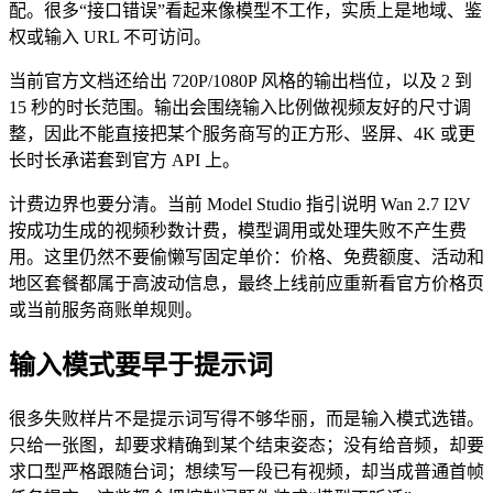
配。很多“接口错误”看起来像模型不工作，实质上是地域、鉴
权或输入 URL 不可访问。
当前官方文档还给出 720P/1080P 风格的输出档位，以及 2 到
15 秒的时长范围。输出会围绕输入比例做视频友好的尺寸调
整，因此不能直接把某个服务商写的正方形、竖屏、4K 或更
长时长承诺套到官方 API 上。
计费边界也要分清。当前 Model Studio 指引说明 Wan 2.7 I2V
按成功生成的视频秒数计费，模型调用或处理失败不产生费
用。这里仍然不要偷懒写固定单价：价格、免费额度、活动和
地区套餐都属于高波动信息，最终上线前应重新看官方价格页
或当前服务商账单规则。
输入模式要早于提示词
很多失败样片不是提示词写得不够华丽，而是输入模式选错。
只给一张图，却要求精确到某个结束姿态；没有给音频，却要
求口型严格跟随台词；想续写一段已有视频，却当成普通首帧