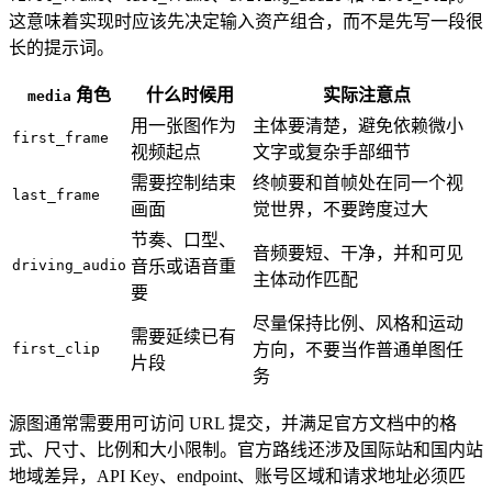
这意味着实现时应该先决定输入资产组合，而不是先写一段很
长的提示词。
角色
什么时候用
实际注意点
media
用一张图作为
主体要清楚，避免依赖微小
first_frame
视频起点
文字或复杂手部细节
需要控制结束
终帧要和首帧处在同一个视
last_frame
画面
觉世界，不要跨度过大
节奏、口型、
音频要短、干净，并和可见
driving_audio
音乐或语音重
主体动作匹配
要
尽量保持比例、风格和运动
需要延续已有
first_clip
方向，不要当作普通单图任
片段
务
源图通常需要用可访问 URL 提交，并满足官方文档中的格
式、尺寸、比例和大小限制。官方路线还涉及国际站和国内站
地域差异，API Key、endpoint、账号区域和请求地址必须匹