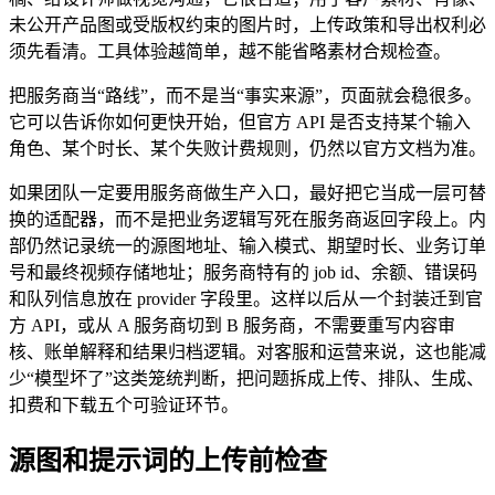
未公开产品图或受版权约束的图片时，上传政策和导出权利必
须先看清。工具体验越简单，越不能省略素材合规检查。
把服务商当“路线”，而不是当“事实来源”，页面就会稳很多。
它可以告诉你如何更快开始，但官方 API 是否支持某个输入
角色、某个时长、某个失败计费规则，仍然以官方文档为准。
如果团队一定要用服务商做生产入口，最好把它当成一层可替
换的适配器，而不是把业务逻辑写死在服务商返回字段上。内
部仍然记录统一的源图地址、输入模式、期望时长、业务订单
号和最终视频存储地址；服务商特有的 job id、余额、错误码
和队列信息放在 provider 字段里。这样以后从一个封装迁到官
方 API，或从 A 服务商切到 B 服务商，不需要重写内容审
核、账单解释和结果归档逻辑。对客服和运营来说，这也能减
少“模型坏了”这类笼统判断，把问题拆成上传、排队、生成、
扣费和下载五个可验证环节。
源图和提示词的上传前检查