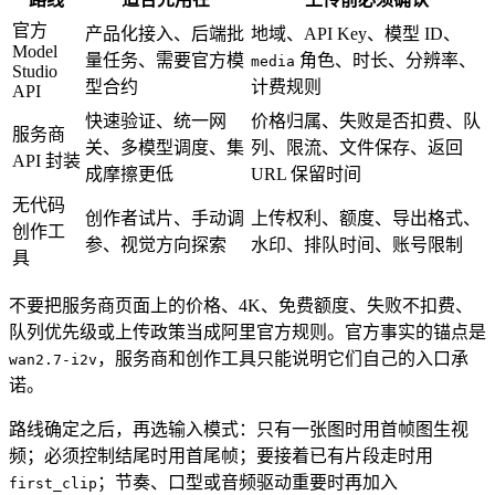
官方
产品化接入、后端批
地域、API Key、模型 ID、
Model
量任务、需要官方模
角色、时长、分辨率、
media
Studio
型合约
计费规则
API
快速验证、统一网
价格归属、失败是否扣费、队
服务商
关、多模型调度、集
列、限流、文件保存、返回
API 封装
成摩擦更低
URL 保留时间
无代码
创作者试片、手动调
上传权利、额度、导出格式、
创作工
参、视觉方向探索
水印、排队时间、账号限制
具
不要把服务商页面上的价格、4K、免费额度、失败不扣费、
队列优先级或上传政策当成阿里官方规则。官方事实的锚点是
，服务商和创作工具只能说明它们自己的入口承
wan2.7-i2v
诺。
路线确定之后，再选输入模式：只有一张图时用首帧图生视
频；必须控制结尾时用首尾帧；要接着已有片段走时用
；节奏、口型或音频驱动重要时再加入
first_clip