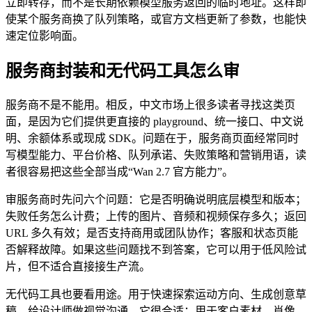
立即转存，而不是长期依赖模型服务返回的临时地址。这样即
使某个服务商换了队列策略，或官方文档更新了参数，也能快
速定位影响面。
服务商封装和无代码工具怎么审
服务商不是不能用。相反，中文市场上很多读者寻找这类页
面，是因为它们提供更直接的 playground、统一接口、中文说
明、余额体系或现成 SDK。问题在于，服务商页面经常同时
写模型能力、平台价格、队列承诺、失败策略和营销用语，读
者很容易把这些全部当成“Wan 2.7 官方能力”。
审服务商时先问六个问题：它是否明确说明底层模型和版本；
失败任务怎么计费；上传的图片、音频和视频保存多久；返回
URL 多久有效；是否支持商用或团队协作；客服和状态页能
否解释故障。如果这些问题找不到答案，它可以用于低风险试
片，但不适合直接接生产流。
无代码工具也要看用途。用于快速探索运动方向、生成创意草
稿、给设计师做视觉沟通，它很合适；用于客户素材、肖像、