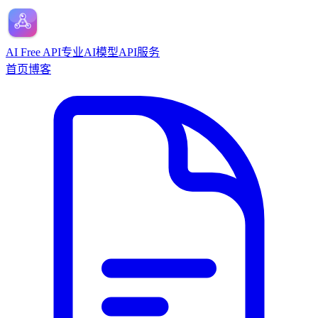
AI Free API
专业AI模型API服务
首页
博客