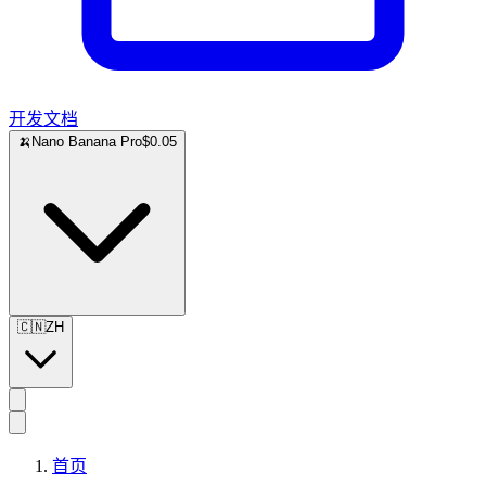
开发文档
🍌
Nano Banana Pro
$0.05
🇨🇳
ZH
首页