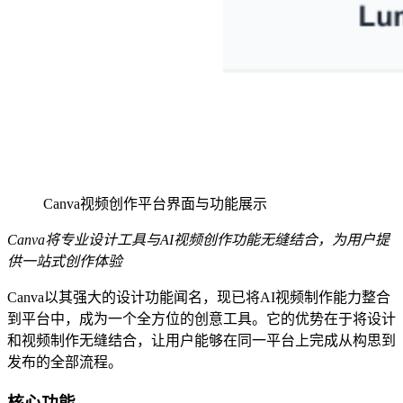
Canva视频创作平台界面与功能展示
Canva将专业设计工具与AI视频创作功能无缝结合，为用户提
供一站式创作体验
Canva以其强大的设计功能闻名，现已将AI视频制作能力整合
到平台中，成为一个全方位的创意工具。它的优势在于将设计
和视频制作无缝结合，让用户能够在同一平台上完成从构思到
发布的全部流程。
核心功能