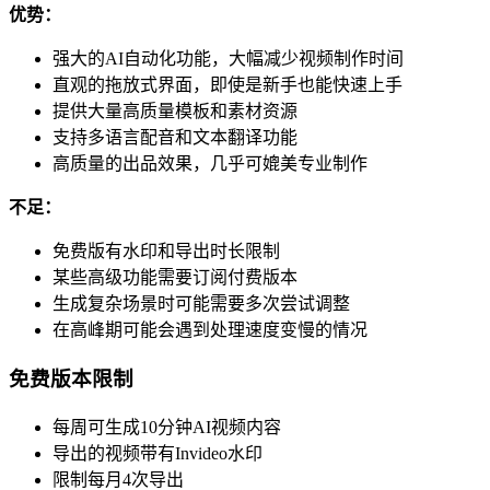
优势：
强大的AI自动化功能，大幅减少视频制作时间
直观的拖放式界面，即使是新手也能快速上手
提供大量高质量模板和素材资源
支持多语言配音和文本翻译功能
高质量的出品效果，几乎可媲美专业制作
不足：
免费版有水印和导出时长限制
某些高级功能需要订阅付费版本
生成复杂场景时可能需要多次尝试调整
在高峰期可能会遇到处理速度变慢的情况
免费版本限制
每周可生成10分钟AI视频内容
导出的视频带有Invideo水印
限制每月4次导出