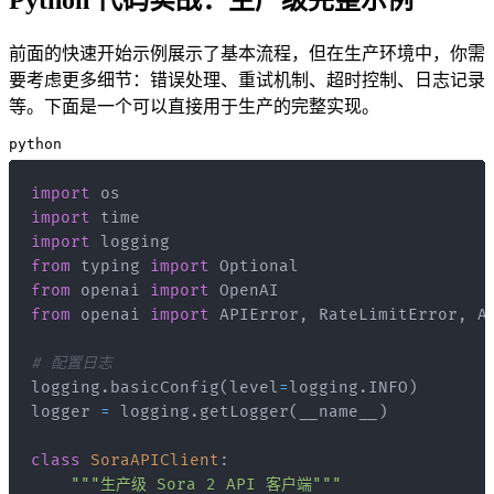
前面的快速开始示例展示了基本流程，但在生产环境中，你需
要考虑更多细节：错误处理、重试机制、超时控制、日志记录
等。下面是一个可以直接用于生产的完整实现。
python
import
import
import
from
 typing 
import
from
 openai 
import
from
 openai 
import
 APIError
,
 RateLimitError
,
# 配置日志
logging
.
basicConfig
(
level
=
logging
.
INFO
)
logger 
=
 logging
.
getLogger
(
__name__
)
class
SoraAPIClient
:
"""生产级 Sora 2 API 客户端"""