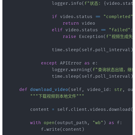
                logger
.
info
(
f"状态: 
{
video
.
stat
if
 video
.
status 
==
"completed"
return
elif
 video
.
status 
==
"failed"
:
raise
 Exception
(
f"视频生成失败
                time
.
sleep
(
self
.
poll_interval
)
except
 APIError 
as
 e
:
                logger
.
warning
(
f"查询状态出错，继续
                time
.
sleep
(
self
.
poll_interval
)
def
download_video
(
self
,
 video_id
:
str
,
 ou
"""下载视频到本地文件"""
        content 
=
 self
.
client
.
videos
.
download
(
with
open
(
output_path
,
"wb"
)
as
 f
:
            f
.
write
(
content
)