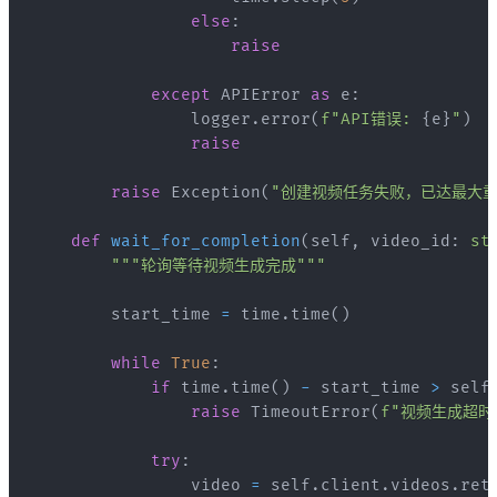
else
:
raise
except
 APIError 
as
 e
:
                logger
.
error
(
f"API错误: 
{
e
}
"
)
raise
raise
 Exception
(
"创建视频任务失败，已达最大重
def
wait_for_completion
(
self
,
 video_id
:
st
"""轮询等待视频生成完成"""
        start_time 
=
 time
.
time
(
)
while
True
:
if
 time
.
time
(
)
-
 start_time 
>
 self
raise
 TimeoutError
(
f"视频生成超时
try
:
                video 
=
 self
.
client
.
videos
.
ret