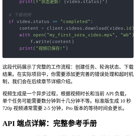
print
(
f"状态更新: 
{
video
.
status
}
"
)
# 下载视频
if
 video
.
status 
==
"completed"
:
    content 
=
 client
.
videos
.
download
(
video
.
id
)
with
open
(
"my_first_sora_video.mp4"
,
"wb"
)
        f
.
write
(
content
)
print
(
"视频已保存!"
)
这段代码展示了完整的工作流程：创建任务、轮询状态、下载
结果。在实际项目中，你需要添加更完善的错误处理和超时机
制，我们会在后续章节详细介绍。
视频生成是一个异步过程，根据视频时长和当前 API 负载，
单个任务可能需要数分钟到十几分钟不等。标准版生成 10 秒
720p 视频通常需要 2-5 分钟，Pro 版本的等待时间会更长。
API 端点详解：完整参考手册