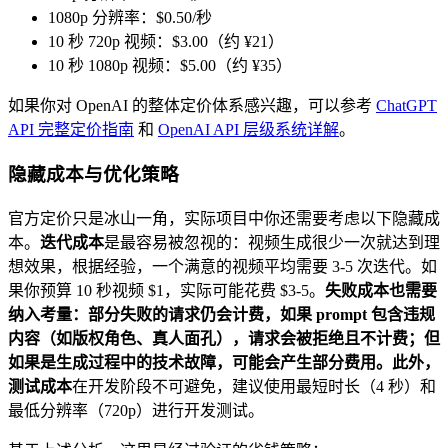
1080p 分辨率：$0.50/秒
10 秒 720p 视频：$3.00（约 ¥21）
10 秒 1080p 视频：$5.00（约 ¥35）
如果你对 OpenAI 的整体定价体系感兴趣，可以参考
ChatGPT
API 完整定价指南
和
OpenAI API 层级系统详解
。
隐藏成本与优化策略
官方定价只是冰山一角，实际项目中你还需要考虑以下隐藏成
本。
迭代成本
是最容易被忽视的：视频生成很少一次就达到理
想效果，根据经验，一个满意的视频平均需要 3-5 次迭代。如
果你预算 10 秒视频 $1，实际可能花费 $3-5。
失败成本
也需要
纳入考量：部分失败的请求仍会计费，如果 prompt 包含违规
内容（如版权角色、真人面孔），请求会被拒绝且不计费；但
如果是生成过程中的技术故障，可能会产生部分费用。此外，
测试成本
在开发阶段不可避免，建议使用最短时长（4 秒）和
最低分辨率（720p）进行开发测试。