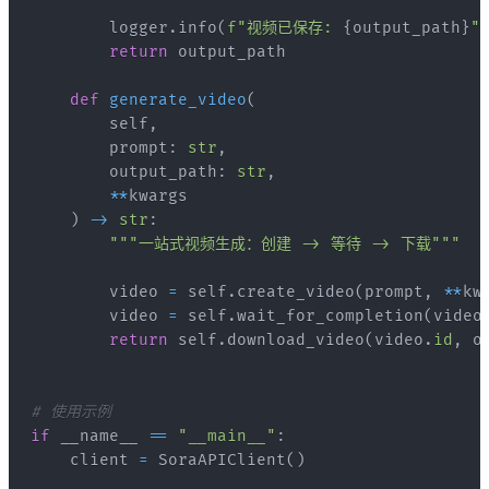
        logger
.
info
(
f"视频已保存: 
{
output_path
}
"
return
def
generate_video
(
        self
,
        prompt
:
str
,
        output_path
:
str
,
**
)
-
>
str
:
"""一站式视频生成：创建 -> 等待 -> 下载"""
        video 
=
 self
.
create_video
(
prompt
,
**
kw
        video 
=
 self
.
wait_for_completion
(
video
return
 self
.
download_video
(
video
.
id
,
 o
# 使用示例
if
 __name__ 
==
"__main__"
:
    client 
=
 SoraAPIClient
(
)