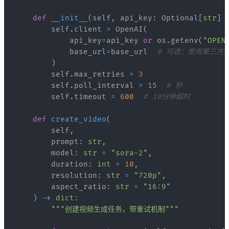
def
__init__
(
self
,
 api_key
:
 Optional
[
str
]
        self
.
client 
=
 OpenAI
(
            api_key
=
api_key 
or
 os
.
getenv
(
"OPEN
            base_url
=
base_url  
# 可选：使用第三方
)
        self
.
max_retries 
=
3
        self
.
poll_interval 
=
15
# 秒
        self
.
timeout 
=
600
# 10分钟超时
def
create_video
(
        self
,
        prompt
:
str
,
        model
:
str
=
"sora-2"
,
        duration
:
int
=
10
,
        resolution
:
str
=
"720p"
,
        aspect_ratio
:
str
=
"16:9"
)
-
>
dict
:
"""创建视频生成任务，带重试机制"""