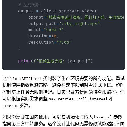
# 生成视频
    output 
=
 client
.
generate_video
(
        prompt
=
"城市夜景延时摄影，霓虹灯闪烁，车流如织
        output_path
=
"city_night.mp4"
,
        model
=
"sora-2"
,
        duration
=
10
,
        resolution
=
"720p"
)
print
(
f"视频生成完成: 
{
output
}
"
)
这个
类封装了生产环境需要的所有功能。重试
SoraAPIClient
机制使用指数退避策略，避免在速率限制时雪崩式重试。超时
控制防止任务无限期挂起。日志记录方便问题排查和监控。你
可以根据实际需求调整
、
和
max_retries
poll_interval
参数。
timeout
如果你需要在国内使用，可以在初始化时传入
参数
base_url
指向第三方中转服务。这个设计让代码无需修改就能适配不同