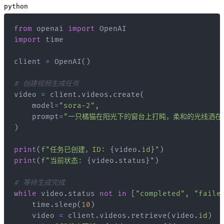
python
from
 openai 
import
import
client 
=
 OpenAI
(
)
# 创建视频生成任务
video 
=
 client
.
videos
.
create
(
    model
=
"sora-2"
,
    prompt
=
"一只橘猫在阳光下的窗台上打盹，柔和的光线洒在
)
print
(
f"任务已创建，ID: 
{
video
.
id
}
"
)
print
(
f"当前状态: 
{
video
.
status
}
"
)
# 等待生成完成
while
 video
.
status 
not
in
[
"completed"
,
"faile
    time
.
sleep
(
10
)
    video 
=
 client
.
videos
.
retrieve
(
video
.
id
)