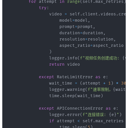
for
 attempt 
in
range
(
self
.
max_retries
)
try
:
                video 
=
 self
.
client
.
videos
.
cre
                    model
=
model
,
                    prompt
=
prompt
,
                    duration
=
duration
,
                    resolution
=
resolution
,
                    aspect_ratio
=
)
                logger
.
info
(
f"视频任务创建成功: 
{
v
return
except
 RateLimitError 
as
 e
:
                wait_time 
=
(
attempt 
+
1
)
*
30
                logger
.
warning
(
f"速率限制，
{
wait
                time
.
sleep
(
wait_time
)
except
 APIConnectionError 
as
 e
:
                logger
.
error
(
f"连接错误: 
{
e
}
"
)
if
 attempt 
<
 self
.
max_retries 
                    time
.
sleep
(
5
)