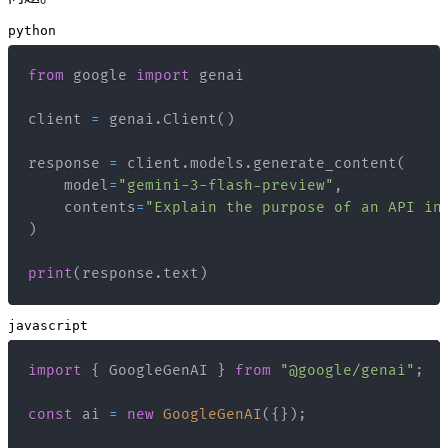
python
from
 google 
import
client 
=
 genai
.
Client
(
)
response 
=
 client
.
models
.
generate_content
(
    model
=
"gemini-3-flash-preview"
,
    contents
=
"Explain the purpose of an API in
)
print
(
response
.
text
)
javascript
import
{
GoogleGenAI
}
from
"@google/genai"
;
const
 ai 
=
new
GoogleGenAI
(
{
}
)
;