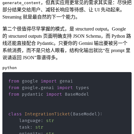
，但真实应用更常见的需求其实是：尽快把
generate_content
部分结果交给用户、减轻长响应等待感、让 UI 先动起来。
Streaming 就是最自然的下一个能力。
第二个很值得尽早掌握的模式，是 structured output。Google
的 structured outputs 页面明确支持 JSON Schema，而 Python 路
线还能直接配合 Pydantic。只要你的 Gemini 输出要被另一个
系统消费，而不是只给人眼看，结构化输出就比“在 prompt 里
说请返回 JSON”靠谱得多。
python
from
 google 
import
from
 google
.
genai 
import
from
 pydantic 
import
class
IntegrationTicket
(
BaseModel
)
:
    language
:
str
    task
:
str
    priority
:
str