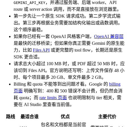
，并通过服务端、后端 worker、API
GEMINI_API_KEY
route 或 server action 调用，而不是直接放在浏览器里。
第一步先让一个原生 SDK 请求成功。第二步学流式输
出。第三步再根据业务需要加结构化输出或函数调用。
这个顺序最稳。
如果你已经有一套 OpenAI 风格客户端，
OpenAI 兼容层
是最快的迁移桥梁；但如果你真正需要 Gemini 的原生能
力，比如
Files API
或更完整的 tool flow，长期还是原生
SDK 更合适。
请求总大小超过 100 MB 时，或 PDF 超过 50 MB 时，应
该切到 Files API。官方说明还写明：上传文件保存 48 小
时、每个项目最多 20 GB、单文件最多 2 GB。
Billing 和 quota 不能等到出问题才看。Google 的
billing
页面
明确写到：400 和 500 错误不会计费，但仍然会消
耗 quota；而
rate limits 页面
也说明限制与 tier 相关，需
要在 AI Studio 里查看当前值。
路线
最适合谁
优点
主要代价
包名和文档都是当前官