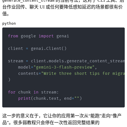
的当前写法，这对于 CLI 工具、后
generate_content_stream
台作业回传、聊天 UI 或任何要降低感知延迟的场景都很有价
值。
python
from
 google 
import
client 
=
 genai
.
Client
(
)
stream 
=
 client
.
models
.
generate_content_stream
    model
=
"gemini-3-flash-preview"
,
    contents
=
"Write three short tips for migra
)
for
 chunk 
in
 stream
:
print
(
chunk
.
text
,
 end
=
""
)
这一步的意义在于，它让你的应用第一次从“能跑”走向“像产
品”。很多弱教程只会停在一次性返回完整结果的