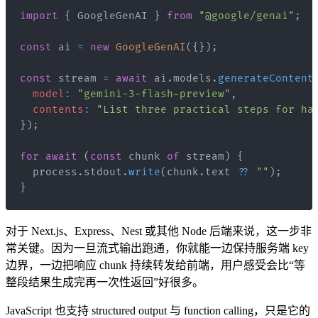
import
{
GoogleGenAI
}
from
"@google/genai"
;
const
 ai 
=
new
GoogleGenAI
(
{
}
)
;
const
 stream 
=
await
 ai
.
models
.
generateContent
model
:
"gemini-3-flash-preview"
,
contents
:
"List three practical steps for ha
}
)
;
for
await
(
const
 chunk 
of
 stream
)
{
  process
.
stdout
.
write
(
chunk
.
text
??
""
)
;
}
对于 Next.js、Express、Nest 或其他 Node 后端来说，这一步非
常关键。因为一旦流式输出跑通，你就能一边保持服务端 key
边界，一边把响应 chunk 持续转发给前端，用户感受会比“等
整段结果生成完再一次性返回”好很多。
JavaScript 也支持 structured output 与 function calling，只是它的