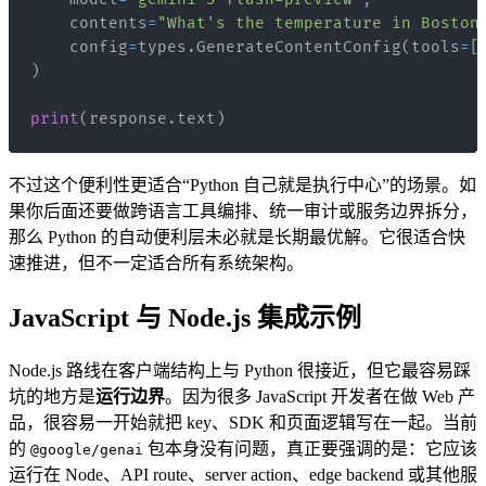
    contents
=
"What's the temperature in Boston
    config
=
types
.
GenerateContentConfig
(
tools
=
[
)
print
(
response
.
text
)
不过这个便利性更适合“Python 自己就是执行中心”的场景。如
果你后面还要做跨语言工具编排、统一审计或服务边界拆分，
那么 Python 的自动便利层未必就是长期最优解。它很适合快
速推进，但不一定适合所有系统架构。
JavaScript 与 Node.js 集成示例
Node.js 路线在客户端结构上与 Python 很接近，但它最容易踩
坑的地方是
运行边界
。因为很多 JavaScript 开发者在做 Web 产
品，很容易一开始就把 key、SDK 和页面逻辑写在一起。当前
的
包本身没有问题，真正要强调的是：它应该
@google/genai
运行在 Node、API route、server action、edge backend 或其他服