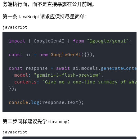
务端执行面，而不是直接暴露在公开前端。
第一条 JavaScript 请求应保持尽量简单：
javascript
import
{
GoogleGenAI
}
from
"@google/genai"
;
const
 ai 
=
new
GoogleGenAI
(
{
}
)
;
const
 response 
=
await
 ai
.
models
.
generateConte
model
:
"gemini-3-flash-preview"
,
contents
:
"Give me a one-line summary of why
}
)
;
console
.
log
(
response
.
text
)
;
第二步同样建议先学 streaming：
javascript