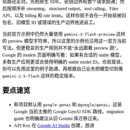
现路径走对。先把原生 SDK、密钥边界和首个请求跑通；然
后按顺序补 streaming、structured output、tool calling、Files
API，以及 billing 和 rate limits。这样你就不会在一开始就被旧
包名、旧模型 ID 或错误的生产边界拖进返工。
当前官方示例中仍然大量使用
这样
gemini-3-flash-preview
的 preview 模型字符串，所以这里的示例也沿用这一官方当前
写法。但更稳妥的生产规则并不是“永远跟着 preview 跑”。
Google 的 models 页面明确写着：如果有合适的 stable 模型，
多数生产应用更适合使用明确的 stable model ID。也就是说，
你可以先用这里的例子跑通，再根据自己业务把模型切到像
这样的稳定版本。
gemini-2.5-flash
要点速览
新项目默认用
和
。这是
google-genai
@google/genai
Google 当前主推的 Google GenAI SDK 路线，migration
guide 也明确建议从旧 Gemini 库迁移过来。
API Key 在
Google AI Studio
创建，放进