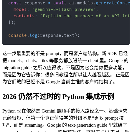
const
 response 
=
await
 ai
.
models
.
generateConte
model
:
"gemini-3-flash-preview"
,
contents
:
"Explain the purpose of an API int
}
)
;
console
.
log
(
response
.
text
)
;
这一步最重要的不是 prompt，而是客户端结构。新 SDK 已经
把 models、chats、files 等服务都放进统一 client 里。Google 的
migration guide 之所以值得读，不是因为它会给你更多功能，
而是因为它告诉你：很多旧教程之所以让人越看越乱，正是因
为它们教的已经不是 Google 当前主推的客户端结构了。
2026 仍然不过时的 Python 集成示例
Python 现在依然是 Gemini 最顺手的接入路径之一。基础请求
已经很短，但第一个真正值得学的升级不是“更多 prompt 技
巧”，而是 streaming。Google 的 text-generation guide 里就给了