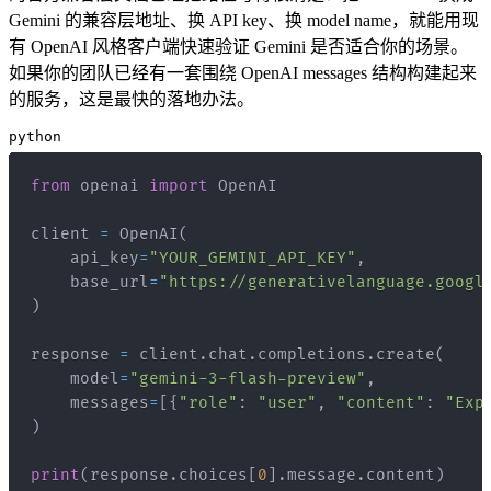
Gemini 的兼容层地址、换 API key、换 model name，就能用现
有 OpenAI 风格客户端快速验证 Gemini 是否适合你的场景。
如果你的团队已经有一套围绕 OpenAI messages 结构构建起来
的服务，这是最快的落地办法。
python
from
 openai 
import
client 
=
 OpenAI
(
    api_key
=
"YOUR_GEMINI_API_KEY"
,
    base_url
=
"https://generativelanguage.googl
)
response 
=
 client
.
chat
.
completions
.
create
(
    model
=
"gemini-3-flash-preview"
,
    messages
=
[
{
"role"
:
"user"
,
"content"
:
"Exp
)
print
(
response
.
choices
[
0
]
.
message
.
content
)