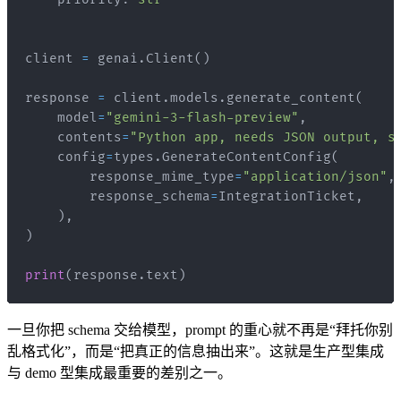
client 
=
 genai
.
Client
(
)
response 
=
 client
.
models
.
generate_content
(
    model
=
"gemini-3-flash-preview"
,
    contents
=
"Python app, needs JSON output, s
    config
=
types
.
GenerateContentConfig
(
        response_mime_type
=
"application/json"
,
        response_schema
=
IntegrationTicket
,
)
,
)
print
(
response
.
text
)
一旦你把 schema 交给模型，prompt 的重心就不再是“拜托你别
乱格式化”，而是“把真正的信息抽出来”。这就是生产型集成
与 demo 型集成最重要的差别之一。