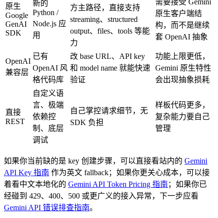
需要接受 Gemini
新的
原生
方主路径，直接支持
Python /
原生客户端结
Google
streaming、structured
Node.js 应
GenAI
构，而不是继续
output、files、tools 等能
SDK
用
套 OpenAI 抽象
力
已有
改 base URL、API key
功能上限更低，
OpenAI
OpenAI 风
和 model name 就能快速
Gemini 原生特性
兼容层
格代码库
验证
会出现抽象损耗
自定义语
言、极端
样板代码更多，
自己掌控请求细节，无
直接
依赖控
复杂能力要自己
REST
SDK 负担
制、底层
管理
调试
如果你当前缺的是 key 创建步骤，可以直接看站内的
Gemini
API Key 指南
作为英文 fallback；如果你更关心成本，可以接
着看中文本地化的
Gemini API Token Pricing 指南
；如果你已
经碰到 429、400、500 或更广义的接入异常，下一步应看
Gemini API 错误排查指南
。