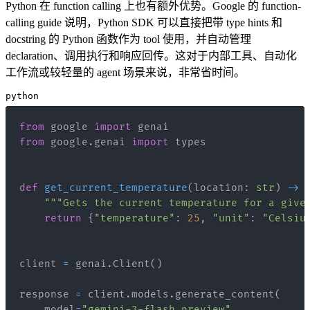
Python 在 function calling 上也有额外优势。Google 的 function-
calling guide 说明，Python SDK 可以直接把带 type hints 和
docstring 的 Python 函数作为 tool 使用，并自动管理
declaration、调用执行和响应回传。这对于内部工具、自动化
工作流或较轻量的 agent 场景来说，非常省时间。
python
from
 google 
import
from
 google
.
genai 
import
def
get_current_temperature
(
location
:
str
)
-
>
"""Gets the current temperature for a give
return
{
"temperature"
:
25
,
"unit"
:
"Celsiu
client 
=
 genai
.
Client
(
)
response 
=
 client
.
models
.
generate_content
(
    model
=
"gemini-3-flash-preview"
,