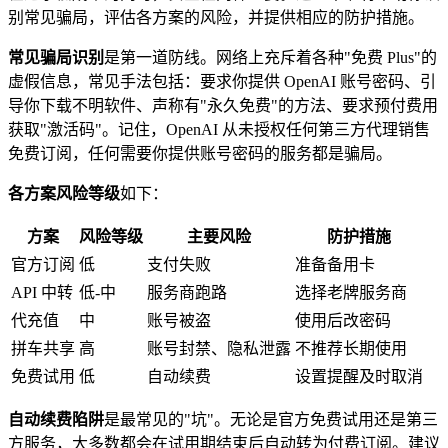
别常见骗局，评估各方案的风险，并提供相应的防护措施。
常见骗局识别
是第一道防线。网络上充斥着各种"免费 Plus"的
虚假信息，常见手法包括：要求你提供 OpenAI 账号密码、引
导你下载不明软件、声称有"永久免费"的方法、要求预付费用
获取"激活码"。记住，OpenAI 从未授权任何第三方代理销售
免费订阅，任何需要你提供账号密码的服务都是骗局。
各方案风险等级
如下：
方案
风险等级
主要风险
防护措施
官方订阅
低
支付失败
准备备用卡
API 中转
低-中
服务商跑路
选择老牌服务商
代充值
中
账号被盗
使用后改密码
拼车共享
高
账号封禁、隐私泄露
不推荐长期使用
免费试用
低
自动续费
设置提醒及时取消
自动续费陷阱
是最常见的"坑"。无论是官方免费试用还是第三
方服务，大多数都会在试用期结束后自动转为付费订阅。建议