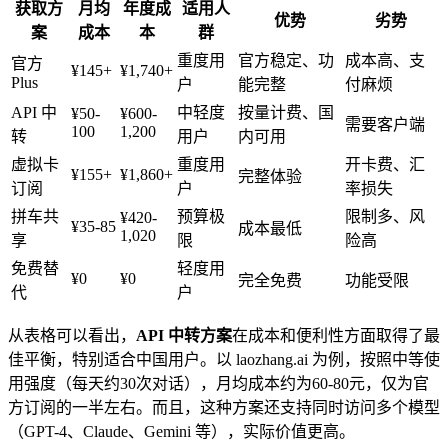
获取方
月均
年度成
适用人
优势
劣势
案
成本
本
群
重度用
官方稳定、功
成本高、支
官方
¥145+
¥1,740+
Plus
户
能完整
付麻烦
API 中
中轻度
按量计费、国
¥50-
¥600-
需要客户端
100
1,200
转
用户
内可用
虚拟卡
重度用
开卡费、汇
¥155+
¥1,860+
完整体验
订阅
户
率损失
拼车共
预算极
限制多、风
¥420-
¥35-85
成本最低
1,020
享
限
险高
免费替
轻度用
¥0
¥0
完全免费
功能受限
代
户
从表格可以看出，
API 中转方案
在成本和便利性方面取得了最
佳平衡，特别适合中国用户。以 laozhang.ai 为例，按照中等使
用强度（每天约30次对话），月均成本约为60-80元，仅为官
方订阅的一半左右。而且，这种方案还支持同时访问多个模型
（GPT-4、Claude、Gemini 等），实际价值更高。