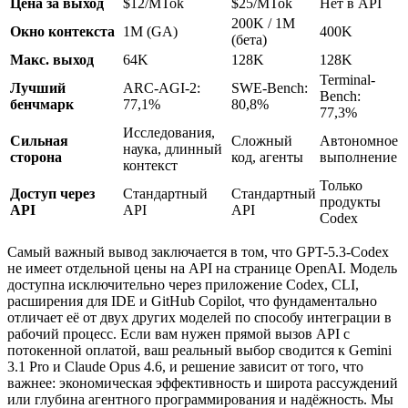
Цена за выход
$12/MTok
$25/MTok
Нет в API
200K / 1M
Окно контекста
1M (GA)
400K
(бета)
Макс. выход
64K
128K
128K
Terminal-
Лучший
ARC-AGI-2:
SWE-Bench:
Bench:
бенчмарк
77,1%
80,8%
77,3%
Исследования,
Сильная
Сложный
Автономное
наука, длинный
сторона
код, агенты
выполнение
контекст
Только
Доступ через
Стандартный
Стандартный
продукты
API
API
API
Codex
Самый важный вывод заключается в том, что GPT-5.3-Codex
не имеет отдельной цены на API на странице OpenAI. Модель
доступна исключительно через приложение Codex, CLI,
расширения для IDE и GitHub Copilot, что фундаментально
отличает её от двух других моделей по способу интеграции в
рабочий процесс. Если вам нужен прямой вызов API с
потокенной оплатой, ваш реальный выбор сводится к Gemini
3.1 Pro и Claude Opus 4.6, и решение зависит от того, что
важнее: экономическая эффективность и широта рассуждений
или глубина агентного программирования и надёжность. Мы