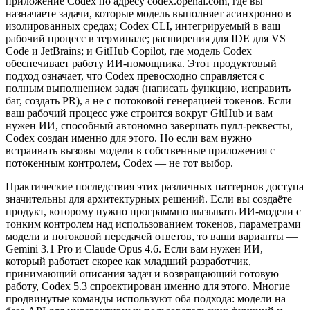
приложение Codex по адресу codex.openai.com, где вы
назначаете задачи, которые модель выполняет асинхронно в
изолированных средах; Codex CLI, интегрируемый в ваш
рабочий процесс в терминале; расширения для IDE для VS
Code и JetBrains; и GitHub Copilot, где модель Codex
обеспечивает работу ИИ-помощника. Этот продуктовый
подход означает, что Codex превосходно справляется с
полным выполнением задач (написать функцию, исправить
баг, создать PR), а не с потоковой генерацией токенов. Если
ваш рабочий процесс уже строится вокруг GitHub и вам
нужен ИИ, способный автономно завершать пулл-реквесты,
Codex создан именно для этого. Но если вам нужно
встраивать вызовы модели в собственные приложения с
потокенным контролем, Codex — не тот выбор.
Практические последствия этих различных паттернов доступа
значительны для архитектурных решений. Если вы создаёте
продукт, которому нужно программно вызывать ИИ-модели с
тонким контролем над использованием токенов, параметрами
модели и потоковой передачей ответов, то ваши варианты —
Gemini 3.1 Pro и Claude Opus 4.6. Если вам нужен ИИ,
который работает скорее как младший разработчик,
принимающий описания задач и возвращающий готовую
работу, Codex 5.3 спроектирован именно для этого. Многие
продвинутые команды используют оба подхода: модели на