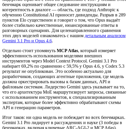
бенчмарк оценивает общее следование инструкциям и
когерентность в диалоге — область, где подход Anthropic к
обучению Constitutional AI приносит дивиденды. Разрыв в 289
пунктов Elo существенен и говорит о том, что Opus выдаёт
более стабильно качественные, нюансированные ответы в
разговорных сценариях. Для целенаправленного сравнения
этих двух моделей ознакомьтесь с нашим
детальным анализом
Gemini 3.1 Pro и Opus 4.6
.
Отдельно стоит упомянуть
MCP Atlas
, который измеряет
эффективность использования моделями внешних
инструментов через Model Context Protocol. Gemini 3.1 Pro
набирает 69,2% по сравнению с 59,5% у Opus 4.6, у Codex 5.3
результат не опубликован. Это особенно актуально для
разработчиков, создающих агентные приложения, где модель
должна оркестрировать вызовы к базам данных, API и
файловым системам. Лидерство Gemini здесь указывает на то,
что его архитектура MoE маршрутизирует запросы, связанные
с использованием инструментов, к специализированным
экспертам, которые более эффективно обрабатывают схемы
API и генерацию параметров.
Итог таков: ни одна модель не побеждает во всех бенчмарках.
Gemini 3.1 Pro лидирует в рассуждениях и науке (3 победы в
бенчмарках, включая ключевые ARC-AGI-2 и MCP Atlas),