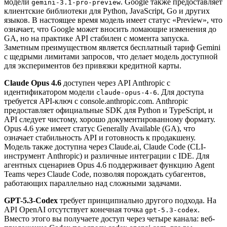
модели
. Google также предоставляет
gemini-3.1-pro-preview
клиентские библиотеки для Python, JavaScript, Go и других
языков. В настоящее время модель имеет статус «Preview», что
означает, что Google может вносить ломающие изменения до
GA, но на практике API стабилен с момента запуска.
Заметным преимуществом является бесплатный тариф Gemini
с щедрыми лимитами запросов, что делает модель доступной
для экспериментов без привязки кредитной карты.
Claude Opus 4.6
доступен через API Anthropic с
идентификатором модели
. Для доступа
claude-opus-4-6
требуется API-ключ с console.anthropic.com. Anthropic
предоставляет официальные SDK для Python и TypeScript, и
API следует чистому, хорошо документированному формату.
Opus 4.6 уже имеет статус Generally Available (GA), что
означает стабильность API и готовность к продакшену.
Модель также доступна через Claude.ai, Claude Code (CLI-
инструмент Anthropic) и различные интеграции с IDE. Для
агентных сценариев Opus 4.6 поддерживает функцию Agent
Teams через Claude Code, позволяя порождать субагентов,
работающих параллельно над сложными задачами.
GPT-5.3-Codex
требует принципиально другого подхода. На
API OpenAI отсутствует конечная точка
.
gpt-5.3-codex
Вместо этого вы получаете доступ через четыре канала: веб-