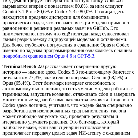
ПО, демонстрирует невероятно плотную гонку. Opus 4.6
вырывается вперёд с показателем 80,8%, за ним следуют
Gemini 3.1 Pro с 80,6% и Codex 5.3 с 80,0%. Разница здесь
находится в пределах дисперсии для большинства
практических задач, что означает: все три модели примерно
равноценны в решении реальных задач на GitHub. Это
примечательно, потому что ещё полгода назад существовал
явный разрыв между лидирующей моделью и остальными.
Для более глубокого погружения в сравнение Opus и Codex
именно по задачам программирования ознакомьтесь с нашим
подробным сравнением Opus 4.6 и GPT-5.3
.
Terminal-Bench 2.0
рассказывает совершенно другую
историю — именно здесь Codex 5.3 по-настоящему блистает с
результатом 77,3%, значительно опережая Gemini (68,5%) и
Opus (65,4%). Этот бенчмарк измеряет способность к
автономному выполнению, то есть умение модели работать с
терминалом, запускать команды, отлаживать сбои и завершать
многоэтапные задачи без вмешательства человека. Лидерство
Codex здесь логично, учитывая, что модель была специально
разработана для изолированных сред выполнения, где она
может свободно запускать код, проверять результаты и
итеративно улучшать решения. Это бенчмарк, который
наиболее важен, если ваш сценарий использования
предполагает передачу целых задач ИИ-агенту с ожиданием