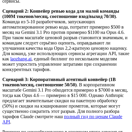
сервисы.
Сценарий 2: Конвейер ревью кода для малой команды
(100M токенов/месяц, соотношение вход/выход 70/30)
.
Команда из 5-10 разработчиков, запускающих
автоматизированное ревью кода, потратит примерно $500 в
месяц на Gemini 3.1 Pro против примерно $1100 на Opus 4.6.
При таком масштабе ценовой разрыв становится значимым, и
командам следует серьёзно оценить, оправдывают ли
улучшения качества кода Opus 2,2-кратную ценовую наценку.
Для команд, уже использующих сервисы агрегации API, такие
как
laozhang.ai
, единый биллинг по нескольким моделям
может упростить управление затратами при сохранении
конкурентных тарифов.
Сценарий 3: Корпоративный агентный конвейер (1B
токенов/месяц, соотношение 50/50)
. В корпоративном
масштабе Gemini 3.1 Pro обходится примерно в $7000 в месяц,
тогда как Opus 4.6 — примерно в $15 000. Однако Anthropic
предлагает значительные скидки на пакетную обработку
(50%) и скидки на кэширование промптов, которые могут
существенно сократить этот разрыв. Для полного разбора
тарифов Claude смотрите наш
полный гид по ценам Claude
API
.
Решение по ценообразованию в конечном итоге зависит от