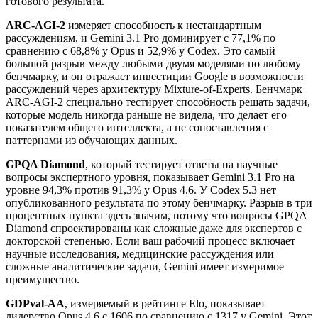
готового результата.
ARC-AGI-2
измеряет способность к нестандартным
рассуждениям, и Gemini 3.1 Pro доминирует с 77,1% по
сравнению с 68,8% у Opus и 52,9% у Codex. Это самый
большой разрыв между любыми двумя моделями по любому
бенчмарку, и он отражает инвестиции Google в возможности
рассуждений через архитектуру Mixture-of-Experts. Бенчмарк
ARC-AGI-2 специально тестирует способность решать задачи,
которые модель никогда раньше не видела, что делает его
показателем общего интеллекта, а не сопоставления с
паттернами из обучающих данных.
GPQA Diamond
, который тестирует ответы на научные
вопросы экспертного уровня, показывает Gemini 3.1 Pro на
уровне 94,3% против 91,3% у Opus 4.6. У Codex 5.3 нет
опубликованного результата по этому бенчмарку. Разрыв в три
процентных пункта здесь значим, потому что вопросы GPQA
Diamond спроектированы как сложные даже для экспертов с
докторской степенью. Если ваш рабочий процесс включает
научные исследования, медицинские рассуждения или
сложные аналитические задачи, Gemini имеет измеримое
преимущество.
GDPval-AA
, измеряемый в рейтинге Elo, показывает
лидерство Opus 4.6 с 1606 по сравнению с 1317 у Gemini. Этот