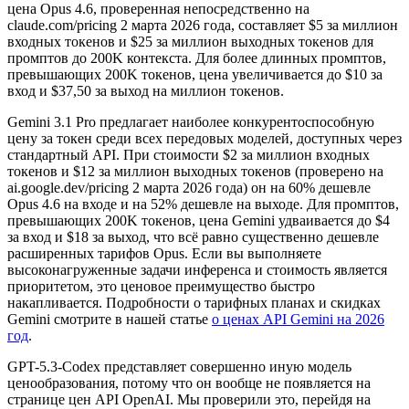
цена Opus 4.6, проверенная непосредственно на
claude.com/pricing 2 марта 2026 года, составляет $5 за миллион
входных токенов и $25 за миллион выходных токенов для
промптов до 200K контекста. Для более длинных промптов,
превышающих 200K токенов, цена увеличивается до $10 за
вход и $37,50 за выход на миллион токенов.
Gemini 3.1 Pro предлагает наиболее конкурентоспособную
цену за токен среди всех передовых моделей, доступных через
стандартный API. При стоимости $2 за миллион входных
токенов и $12 за миллион выходных токенов (проверено на
ai.google.dev/pricing 2 марта 2026 года) он на 60% дешевле
Opus 4.6 на входе и на 52% дешевле на выходе. Для промптов,
превышающих 200K токенов, цена Gemini удваивается до $4
за вход и $18 за выход, что всё равно существенно дешевле
расширенных тарифов Opus. Если вы выполняете
высоконагруженные задачи инференса и стоимость является
приоритетом, это ценовое преимущество быстро
накапливается. Подробности о тарифных планах и скидках
Gemini смотрите в нашей статье
о ценах API Gemini на 2026
год
.
GPT-5.3-Codex представляет совершенно иную модель
ценообразования, потому что он вообще не появляется на
странице цен API OpenAI. Мы проверили это, перейдя на