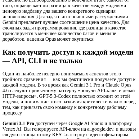
того, оправдывает ли разница в качестве между моделями
ценовую надбавку для вашего конкретного сценария
использования. Для задач с интенсивными рассуждениями
Gemini предлагает лучшее соотношение цена-качество. Для
сложных задач программирования, где разница в качестве
транслируется в меньшее количество багов и меньше
доработок, наценка Opus может окупиться.
Как получить доступ к каждой модели
— API, CLI и не только
Один из наиболее неверно понимаемых аспектов этого
тройного сравнения — как вы фактически получаете доступ к
каждой модели. В то время как Gemini 3.1 Pro и Claude Opus
4.6 следуют привычному паттерну «получи API-ключ и делай
HTTP-запросы», GPT-5.3-Codex полностью отходит от этой
модели, и понимание этого различия критически важно перед
тем, как привязать свою команду к конкретному рабочему
процессу.
Gemini 3.1 Pro
доступен через Google AI Studio и платформу
Vertex AI. Вы генерируете API-ключ на ai.google.dev, и вызовы
следуют стандартному REST-паттерну с идентификатором