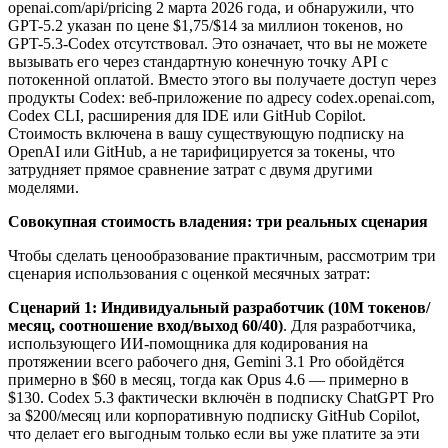
openai.com/api/pricing 2 марта 2026 года, и обнаружили, что
GPT-5.2 указан по цене $1,75/$14 за миллион токенов, но
GPT-5.3-Codex отсутствовал. Это означает, что вы не можете
вызывать его через стандартную конечную точку API с
потокенной оплатой. Вместо этого вы получаете доступ через
продукты Codex: веб-приложение по адресу codex.openai.com,
Codex CLI, расширения для IDE или GitHub Copilot.
Стоимость включена в вашу существующую подписку на
OpenAI или GitHub, а не тарифицируется за токены, что
затрудняет прямое сравнение затрат с двумя другими
моделями.
Совокупная стоимость владения: три реальных сценария
Чтобы сделать ценообразование практичным, рассмотрим три
сценария использования с оценкой месячных затрат:
Сценарий 1: Индивидуальный разработчик (10M токенов/
месяц, соотношение вход/выход 60/40)
. Для разработчика,
использующего ИИ-помощника для кодирования на
протяжении всего рабочего дня, Gemini 3.1 Pro обойдётся
примерно в $60 в месяц, тогда как Opus 4.6 — примерно в
$130. Codex 5.3 фактически включён в подписку ChatGPT Pro
за $200/месяц или корпоративную подписку GitHub Copilot,
что делает его выгодным только если вы уже платите за эти