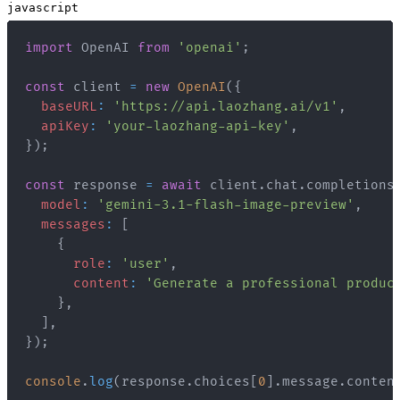
javascript
import
OpenAI
from
'openai'
;
const
 client 
=
new
OpenAI
(
{
baseURL
:
'https://api.laozhang.ai/v1'
,
apiKey
:
'your-laozhang-api-key'
,
}
)
;
const
 response 
=
await
 client
.
chat
.
completions
model
:
'gemini-3.1-flash-image-preview'
,
messages
:
[
{
role
:
'user'
,
content
:
'Generate a professional produc
}
,
]
,
}
)
;
console
.
log
(
response
.
choices
[
0
]
.
message
.
conten