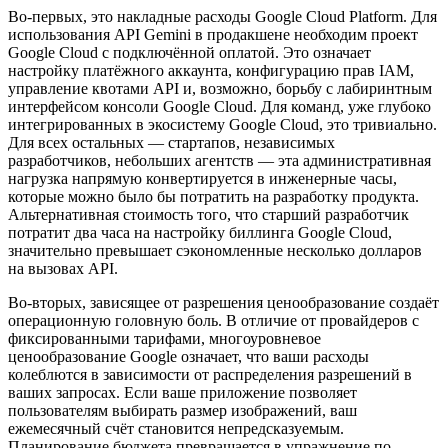
Во-первых, это накладные расходы Google Cloud Platform. Для
использования API Gemini в продакшене необходим проект
Google Cloud с подключённой оплатой. Это означает
настройку платёжного аккаунта, конфигурацию прав IAM,
управление квотами API и, возможно, борьбу с лабиринтным
интерфейсом консоли Google Cloud. Для команд, уже глубоко
интегрированных в экосистему Google Cloud, это тривиально.
Для всех остальных — стартапов, независимых
разработчиков, небольших агентств — эта административная
нагрузка напрямую конвертируется в инженерные часы,
которые можно было бы потратить на разработку продукта.
Альтернативная стоимость того, что старший разработчик
потратит два часа на настройку биллинга Google Cloud,
значительно превышает сэкономленные несколько долларов
на вызовах API.
Во-вторых, зависящее от разрешения ценообразование создаёт
операционную головную боль. В отличие от провайдеров с
фиксированными тарифами, многоуровневое
ценообразование Google означает, что ваши расходы
колеблются в зависимости от распределения разрешений в
ваших запросах. Если ваше приложение позволяет
пользователям выбирать размер изображений, ваш
ежемесячный счёт становится непредсказуемым.
Планирование бюджета превращается в упражнение по