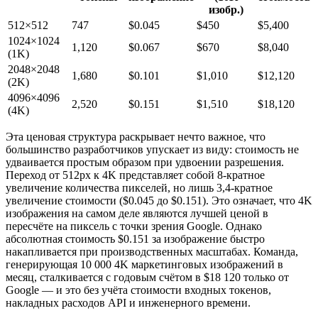
изобр.)
512×512
747
$0.045
$450
$5,400
1024×1024
1,120
$0.067
$670
$8,040
(1K)
2048×2048
1,680
$0.101
$1,010
$12,120
(2K)
4096×4096
2,520
$0.151
$1,510
$18,120
(4K)
Эта ценовая структура раскрывает нечто важное, что
большинство разработчиков упускает из виду: стоимость не
удваивается простым образом при удвоении разрешения.
Переход от 512px к 4K представляет собой 8-кратное
увеличение количества пикселей, но лишь 3,4-кратное
увеличение стоимости ($0.045 до $0.151). Это означает, что 4K
изображения на самом деле являются лучшей ценой в
пересчёте на пиксель с точки зрения Google. Однако
абсолютная стоимость $0.151 за изображение быстро
накапливается при производственных масштабах. Команда,
генерирующая 10 000 4K маркетинговых изображений в
месяц, сталкивается с годовым счётом в $18 120 только от
Google — и это без учёта стоимости входных токенов,
накладных расходов API и инженерного времени.