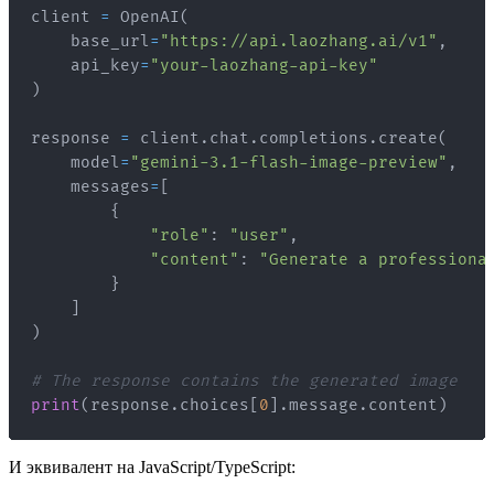
client 
=
 OpenAI
(
    base_url
=
"https://api.laozhang.ai/v1"
,
    api_key
=
"your-laozhang-api-key"
)
response 
=
 client
.
chat
.
completions
.
create
(
    model
=
"gemini-3.1-flash-image-preview"
,
    messages
=
[
{
"role"
:
"user"
,
"content"
:
"Generate a professiona
}
]
)
# The response contains the generated image
print
(
response
.
choices
[
0
]
.
message
.
content
)
И эквивалент на JavaScript/TypeScript: