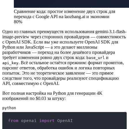
Сравнение кода: простое изменение двух строк для
перехода с Google API на laozhang.ai и экономии
80%
Одно из главных преимуществ использования gemini-3.1-flash-
image-preview через сторонних провайдеров — совместимость
с OpenAI SDK. Если вы уже используете OpenAI SDK для
Python или JavaScript — а это делают миллионы
разработчиков — переход на более дешёвого провайдера
требует изменения ровно двух строк кода:
и
base_url
. Всё остальное остаётся прежним: формат промптов,
api_key
парсинг ответов, обработка ошибок и логика повторных
попыток. Это не теоретическое заявление — это прямое
следствие того, что провайдеры реализуют спецификацию
API, совместимую с OpenAI.
Вот полная настройка на Python для генерации 4K
изображений по $0.03 за штуку:
python
from
 openai 
import