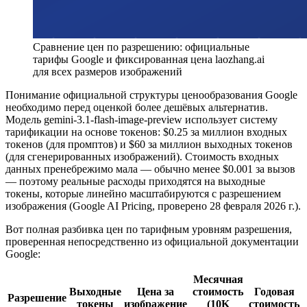
Сравнение цен по разрешению: официальные
тарифы Google и фиксированная цена laozhang.ai
для всех размеров изображений
Понимание официальной структуры ценообразования Google
необходимо перед оценкой более дешёвых альтернатив.
Модель gemini-3.1-flash-image-preview использует систему
тарификации на основе токенов: $0.25 за миллион входных
токенов (для промптов) и $60 за миллион выходных токенов
(для сгенерированных изображений). Стоимость входных
данных пренебрежимо мала — обычно менее $0.001 за вызов
— поэтому реальные расходы приходятся на выходные
токены, которые линейно масштабируются с разрешением
изображения (Google AI Pricing, проверено 28 февраля 2026 г.).
Вот полная разбивка цен по тарифным уровням разрешения,
проверенная непосредственно из официальной документации
Google:
Месячная
Выходные
Цена за
стоимость
Годовая
Разрешение
токены
изображение
(10K
стоимость