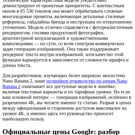
Технические характеристики модели убедительно
демонстрируют её проектные приоритеты. С контекстным
окном в 65 536 токенов она может обрабатывать сложные
многоходовые промпты, включающие детальные стилевые
референсы, гайдлайны бренда и инструкции по итеративному
уточнению. Модель отлично справляется с фотореалистичным
рендерингом, стилями продуктовой фотографии,
архитектурной визуализацией и художественными
композициями — по сути, со всем спектром коммерческих
задач генерации изображений. Она также поддерживает
рендеринг текста внутри изображений, хотя качество этой
функции варьируется в зависимости от сложности шрифта и
длины текста.
Для разработчиков, изучающих более широкую экосистему
Nano Banana 2, наше
подробное руководство по ценам Nano
Banana 2
охватывает все доступные модели в линейке,
включая текстовые варианты и их тарифные уровни. Но если
ваш основной интерес — генерация изображений, особенно в
разрешении 4K, вы читаете именно ту статью. Разрыв в ценах
между официальным и сторонним доступом максимален на
уровне 4K, и именно здесь это руководство приносит
наибольшую пользу.
Официальные цены Google: разбор