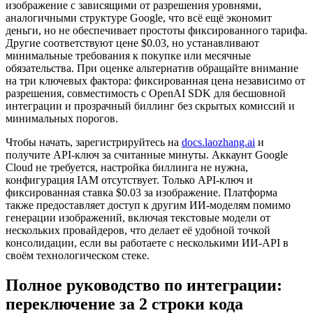
изображение с зависящими от разрешения уровнями,
аналогичными структуре Google, что всё ещё экономит
деньги, но не обеспечивает простоты фиксированного тарифа.
Другие соответствуют цене $0.03, но устанавливают
минимальные требования к покупке или месячные
обязательства. При оценке альтернатив обращайте внимание
на три ключевых фактора: фиксированная цена независимо от
разрешения, совместимость с OpenAI SDK для бесшовной
интеграции и прозрачный биллинг без скрытых комиссий и
минимальных порогов.
Чтобы начать, зарегистрируйтесь на
docs.laozhang.ai
и
получите API-ключ за считанные минуты. Аккаунт Google
Cloud не требуется, настройка биллинга не нужна,
конфигурация IAM отсутствует. Только API-ключ и
фиксированная ставка $0.03 за изображение. Платформа
также предоставляет доступ к другим ИИ-моделям помимо
генерации изображений, включая текстовые модели от
нескольких провайдеров, что делает её удобной точкой
консолидации, если вы работаете с несколькими ИИ-API в
своём технологическом стеке.
Полное руководство по интеграции:
переключение за 2 строки кода