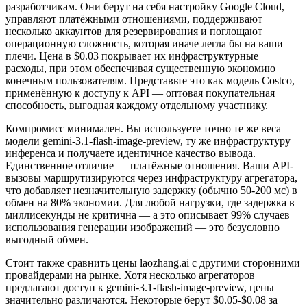
разработчикам. Они берут на себя настройку Google Cloud,
управляют платёжными отношениями, поддерживают
несколько аккаунтов для резервирования и поглощают
операционную сложность, которая иначе легла бы на ваши
плечи. Цена в $0.03 покрывает их инфраструктурные
расходы, при этом обеспечивая существенную экономию
конечным пользователям. Представьте это как модель Costco,
применённую к доступу к API — оптовая покупательная
способность, выгодная каждому отдельному участнику.
Компромисс минимален. Вы используете точно те же веса
модели gemini-3.1-flash-image-preview, ту же инфраструктуру
инференса и получаете идентичное качество вывода.
Единственное отличие — платёжные отношения. Ваши API-
вызовы маршрутизируются через инфраструктуру агрегатора,
что добавляет незначительную задержку (обычно 50-200 мс) в
обмен на 80% экономии. Для любой нагрузки, где задержка в
миллисекунды не критична — а это описывает 99% случаев
использования генерации изображений — это безусловно
выгодный обмен.
Стоит также сравнить цены laozhang.ai с другими сторонними
провайдерами на рынке. Хотя несколько агрегаторов
предлагают доступ к gemini-3.1-flash-image-preview, цены
значительно различаются. Некоторые берут $0.05-$0.08 за