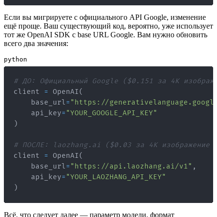
Если вы мигрируете с официального API Google, изменение
ещё проще. Ваш существующий код, вероятно, уже использует
тот же OpenAI SDK с base URL Google. Вам нужно обновить
всего два значения:
python
# ДО: Официальный Google ($0.151 за 4K изображ
client 
=
 OpenAI
(
    base_url
=
"https://generativelanguage.googl
    api_key
=
"YOUR_GOOGLE_API_KEY"
)
# ПОСЛЕ: laozhang.ai ($0.03 за 4K изображение 
client 
=
 OpenAI
(
    base_url
=
"https://api.laozhang.ai/v1"
,
    api_key
=
"YOUR_LAOZHANG_API_KEY"
)
Всё, что следует далее — параметр модели, формат