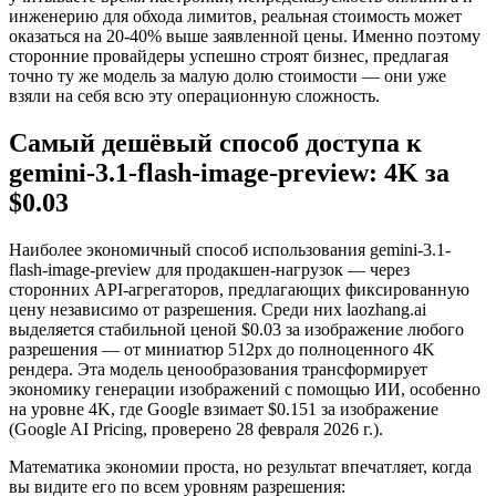
инженерию для обхода лимитов, реальная стоимость может
оказаться на 20-40% выше заявленной цены. Именно поэтому
сторонние провайдеры успешно строят бизнес, предлагая
точно ту же модель за малую долю стоимости — они уже
взяли на себя всю эту операционную сложность.
Самый дешёвый способ доступа к
gemini-3.1-flash-image-preview: 4K за
$0.03
Наиболее экономичный способ использования gemini-3.1-
flash-image-preview для продакшен-нагрузок — через
сторонних API-агрегаторов, предлагающих фиксированную
цену независимо от разрешения. Среди них laozhang.ai
выделяется стабильной ценой $0.03 за изображение любого
разрешения — от миниатюр 512px до полноценного 4K
рендера. Эта модель ценообразования трансформирует
экономику генерации изображений с помощью ИИ, особенно
на уровне 4K, где Google взимает $0.151 за изображение
(Google AI Pricing, проверено 28 февраля 2026 г.).
Математика экономии проста, но результат впечатляет, когда
вы видите его по всем уровням разрешения: