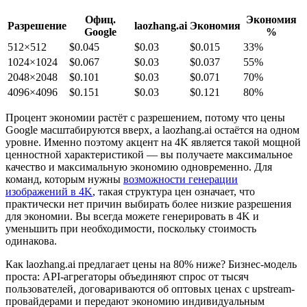
Офиц.
Экономия
Разрешение
laozhang.ai
Экономия
Google
%
512×512
$0.045
$0.03
$0.015
33%
1024×1024
$0.067
$0.03
$0.037
55%
2048×2048
$0.101
$0.03
$0.071
70%
4096×4096
$0.151
$0.03
$0.121
80%
Процент экономии растёт с разрешением, потому что цены
Google масштабируются вверх, а laozhang.ai остаётся на одном
уровне. Именно поэтому акцент на 4K является такой мощной
ценностной характеристикой — вы получаете максимальное
качество и максимальную экономию одновременно. Для
команд, которым нужны
возможности генерации
изображений в 4K
, такая структура цен означает, что
практически нет причин выбирать более низкие разрешения
для экономии. Вы всегда можете генерировать в 4K и
уменьшить при необходимости, поскольку стоимость
одинакова.
Как laozhang.ai предлагает цены на 80% ниже? Бизнес-модель
проста: API-агрегаторы объединяют спрос от тысяч
пользователей, договариваются об оптовых ценах с upstream-
провайдерами и передают экономию индивидуальным