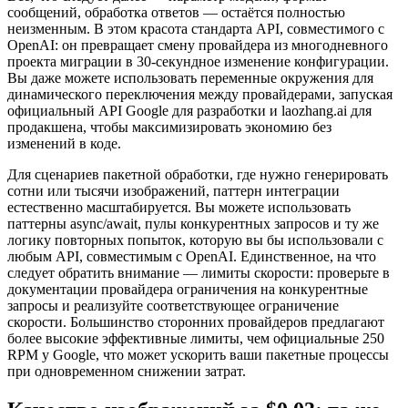
сообщений, обработка ответов — остаётся полностью
неизменным. В этом красота стандарта API, совместимого с
OpenAI: он превращает смену провайдера из многодневного
проекта миграции в 30-секундное изменение конфигурации.
Вы даже можете использовать переменные окружения для
динамического переключения между провайдерами, запуская
официальный API Google для разработки и laozhang.ai для
продакшена, чтобы максимизировать экономию без
изменений в коде.
Для сценариев пакетной обработки, где нужно генерировать
сотни или тысячи изображений, паттерн интеграции
естественно масштабируется. Вы можете использовать
паттерны async/await, пулы конкурентных запросов и ту же
логику повторных попыток, которую вы бы использовали с
любым API, совместимым с OpenAI. Единственное, на что
следует обратить внимание — лимиты скорости: проверьте в
документации провайдера ограничения на конкурентные
запросы и реализуйте соответствующее ограничение
скорости. Большинство сторонних провайдеров предлагают
более высокие эффективные лимиты, чем официальные 250
RPM у Google, что может ускорить ваши пакетные процессы
при одновременном снижении затрат.