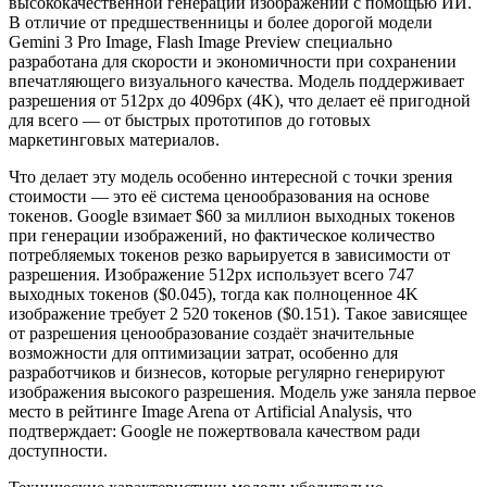
высококачественной генерации изображений с помощью ИИ.
В отличие от предшественницы и более дорогой модели
Gemini 3 Pro Image, Flash Image Preview специально
разработана для скорости и экономичности при сохранении
впечатляющего визуального качества. Модель поддерживает
разрешения от 512px до 4096px (4K), что делает её пригодной
для всего — от быстрых прототипов до готовых
маркетинговых материалов.
Что делает эту модель особенно интересной с точки зрения
стоимости — это её система ценообразования на основе
токенов. Google взимает $60 за миллион выходных токенов
при генерации изображений, но фактическое количество
потребляемых токенов резко варьируется в зависимости от
разрешения. Изображение 512px использует всего 747
выходных токенов ($0.045), тогда как полноценное 4K
изображение требует 2 520 токенов ($0.151). Такое зависящее
от разрешения ценообразование создаёт значительные
возможности для оптимизации затрат, особенно для
разработчиков и бизнесов, которые регулярно генерируют
изображения высокого разрешения. Модель уже заняла первое
место в рейтинге Image Arena от Artificial Analysis, что
подтверждает: Google не пожертвовала качеством ради
доступности.