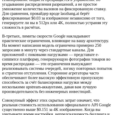
угадыванию распределения разрешений, а не простое
умножение количества вызовов на фиксированную ставку.
Для сравнения, провайдер вроде laozhang.ai берёт
фиксированные $0.03 за изображение независимо от того,
генерируете ли вы в 512px или 4K, полностью устраняя эту
сложность в расчётах.
В-третьих, лимиты скорости Google накладывают
практические ограничения, влияющие на вашу архитектуру.
На момент написания модель ограничена примерно 250
запросами в минуту через стандартные каналы. Для
приложений с пиковыми нагрузками — представьте e-
commerce платформу, генерирующую фотографии товаров во
время распродажи — эти ограничения вынуждают
реализовывать системы очередей, логику повторных попыток
и стратегии отступления. Сторонние агрегаторы часто
обеспечивают более высокую эффективную пропускную
способность за счёт балансировки нагрузки между
несколькими upstream-аккаунтами, давая вам лучшую
производительность без инженерных инвестиций.
Совокупный эффект этих скрытых затрат означает, что
реальная стоимость использования официального API Google
существенно выше $0.151 за 4K изображение. Когда вы
учитываете время настройки, непредсказуемость биллинга и