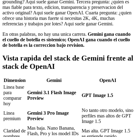
grounding? Aqui suele ganar Gemini. Tercera pregunta: ¿quien es
mas fiable para texto, edicion, transparencia y preservacion del
activo original? Aqui suele ganar OpenAI. Cuarta pregunta: ¿quien
ofrece una historia mas fuerte si necesitas 2K, 4K, muchas
referencias y trabajos por lotes? Aqui suele ganar Gemini.
En otras palabras, no hay una unica carrera.
Gemini gana cuando
el cuello de botella es sistemico; OpenAI gana cuando el cuello
de botella es la correccion bajo revision.
Vista rapida del stack de Gemini frente al
stack de OpenAI
Dimension
Gemini
OpenAI
Linea base
para
Gemini 3.1 Flash Image
GPT Image 1.5
comparar
Preview
hoy
No tanto otro modelo, sino
Linea
Gemini 3 Pro Image
perfiles mas altos de GPT
premium
Preview
Image 1.5
Mas baja. Nano Banana,
Claridad de
Mas alta. GPT Image 1.5
Flash, Pro y los model IDs
nombres
se entiende rapido