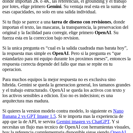
donde importan 2K o 4K, las referencias, el grounding y el trabajo
por lotes, elige primero
Gemini
. Su ventaja real esta en la suma de
esas capacidades, no solo en una salida individual.
Si tu flujo se parece a una
tarea de diseno con revisiones
, donde
importan el texto, las mascaras, la transparencia, la preservacion del
original y la facilidad para corregir, elige primero
OpenAI
. Su
fuerza esta en la correccion bajo revision.
Si la unica pregunta es “cual es la salida cuadrada mas barata hoy”,
la respuesta mas simple es
OpenAI
. Pero si la pregunta es “que
estandarizo para mi equipo durante los proximos meses”, entonces la
respuesta correcta depende del fallo que mas se repite en tu
operacion.
Para muchos equipos la mejor respuesta no es exclusiva sino
hibrida. Gemini se queda la generacion general, los tamanos grandes
y el trabajo estructurado. OpenAI se queda los activos con texto y
los activos sensibles a edicion. Eso no es indecision; es una
arquitectura mas madura.
Si quieres la version modelo contra modelo, lo siguiente es
Nano
Banana 2 vs GPT Image 1.5
. Si te importa mas la experiencia de
app que la de API, te servira
Gemini imagen vs ChatGPT
. Y si
necesitas un flujo mas tecnico de OpenAI con herramientas visuales,
hoy la referencia complementaria disponible sigue siendo
OpenAI