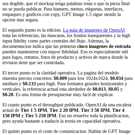
sea ilegible, que el mockup tenga palabras rotas o que la pieza final
no se pueda publicar. Para banners, menus, etiquetas, interfaces,
empaques y graficos con copy, GPT Image 1.5 sigue siendo la
opcion mas segura.
El segundo punto es la edicion.
La guia de imagenes de OpenAI
trata las referencias, las mascaras, los fondos transparentes y la high
input fidelity como partes centrales del flujo. Ademas, la
documentacion indica que las primeras
cinco imagenes de entrada
pueden mantenerse con mayor fidelidad. Eso es especialmente util
para logos, retratos, fotos de producto y activos de marca donde la
revision tiene que ser controlada.
El tercer punto es la claridad operativa. La pagina del modelo
muestra precios concretos:
$0.009
para low 1024x1024,
$0.034
para
medium y
$0.133
para high. Para formatos grandes horizontales y
verticales, la referencia actual esta alrededor de
$0.013
,
$0.05
y
$0.20
. Es una forma de presupuestar muy facil de explicar.
El cuarto punto es el throughput publicado. OpenAI da una escalera
actual de
Tier 1 5 IPM
,
Tier 2 20 IPM
,
Tier 3 50 IPM
,
Tier 4
150 IPM
y
Tier 5 250 IPM
. Eso no resuelve toda la planificacion,
pero ayuda bastante a traducir la teoria en capacidad operativa.
El quinto punto es el coste de comunicacion. Hablar de GPT Image