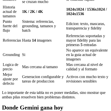
se cruzan mucho
Historia
1024x1024 / 1536x1024 /
actual de
1K / 2K / 4K
1024x1536
tamanos
Punto
Sistema: referencias,
Edicion: texto, mascaras,
fuerte del
grounding, tamanos y
transparencia y fidelity
flujo
batch
Referencias soportadas y
Referencias
Hasta
14
imagenes
mayor fidelity para las
primeras
5
entradas
No aparece un equivalente
Grounding
Si
en la guia actual de
imagenes
Logica de
Mas cercana al nivel de
Mas cercana al tamano
precio
calidad y al formato
Mejor
Generacion configurable y
Activos con mucho texto y
ajuste por
tareas de produccion
revisiones sensibles
defecto
Lo importante de esta tabla no es poner medallas, sino mostrar que
ambas pilas resuelven bien problemas distintos.
Donde Gemini gana hoy