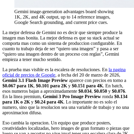
Gemini image-generation advantages board showing
1K, 2K, and 4K output, up to 14 reference images,
Google Search grounding, and current price cues.
La mejor defensa de Gemini no es decir que siempre produce la
imagen mas bonita. La mejor defensa es que su stack actual se
comporta mas como un sistema de produccion configurable. En
cuanto tu trabajo deja de ser “quiero una imagen” y pasa a ser
“quiero una imagen dentro de un proceso con reglas”, Gemini
empieza a tener mucho sentido.
La prueba mas visible es la escalera de resoluciones. En
la pagina
oficial de precios de Google
, a fecha del 20 de marzo de 2026,
Gemini 3.1 Flash Image Preview
aparece con precios en torno a
$0.067 para 1K
,
$0.101 para 2K
y
$0.151 para 4K
. En batch,
esos numeros bajan a aproximadamente
$0.034
,
$0.050
y
$0.076
.
En la linea premium,
Gemini 3 Pro Image Preview
ronda
$0.134
para 1K o 2K
y
$0.24 para 4K
. Lo importante no es solo el
numero, sino que la resolucion sea una variable de trabajo y no una
aproximacion difusa.
Eso cambia la operacion. Un equipo que produce posters,
creatividades localizadas, hero images de gran formato o piezas que
luego se van a recortar no vive igual tener una escalera clara de 2K