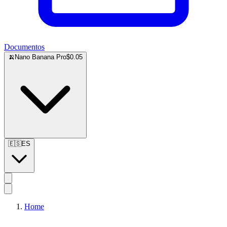
Documentos
🍌
Nano Banana Pro
$0.05
🇪🇸
ES
Home