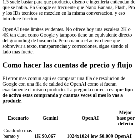
1.5 suele bastar para que producto, diseno e ingenieria entiendan de
que se habla. En Google es frecuente que Nano Banana, Flash, Pro
y los IDs tecnicos se mezclen en la misma conversacion, y eso
introduce friccion.
OpenAI tiene limites evidentes. No ofrece hoy una escalera 2K o
4K tan clara como Google y tampoco tiene un equivalente directo
del grounding de busqueda. Pero cuando el activo tiene que
sobrevivir a texto, transparencias y correcciones, sigue siendo el
lado mas fuerte.
Como hacer las cuentas de precio y flujo
El error mas comun aqui es comparar una fila de resolucion de
Google con una fila de calidad de OpenAI como si fueran
exactamente el mismo producto. La pregunta correcta es:
que tipo
de activo estas comprando y cuantas veces al mes lo vas a
producir
.
Mejor
Escenario
Gemini
OpenAI
base por
defecto
Cuadrado mas
barato y
1K $0.067
1024x1024 low $0.009
OpenAI