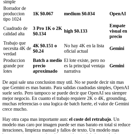
simple
Borrador de
produccion
1K $0.067
medium $0.034
OpenAI
tipo 1024
Empate
Cuadrado de
3 Pro 1K o 2K
high $0.133
visual en
calidad alta
$0.134
precio
Trabajo que
4K $0.151 o
No hay 4K en la lista
necesita 4K de
Gemini
$0.24
oficial actual
verdad
Produccion
Batch a medio
El lote existe, pero no
grande por
precio
es la principal ventaja
Gemini
lotes
aproximado
narrativa
De aqui sale una conclusion muy util. No se puede decir sin mas
que Gemini es mas barato. Para salidas cuadradas simples, OpenAI
suele serlo. Pero tampoco se puede decir que OpenAI sea siempre
mejor negocio. En cuanto el trabajo requiere 2K o 4K, grounding,
muchas referencias o una logica de batch fuerte, el valor de Gemini
crece mucho.
Hay otra capa mas importante aun:
el coste del retrabajo
. Un
modelo mas caro por imagen puede ser mas barato en total si reduce
iteraciones, limpieza manual y fallos de texto. Un modelo mas