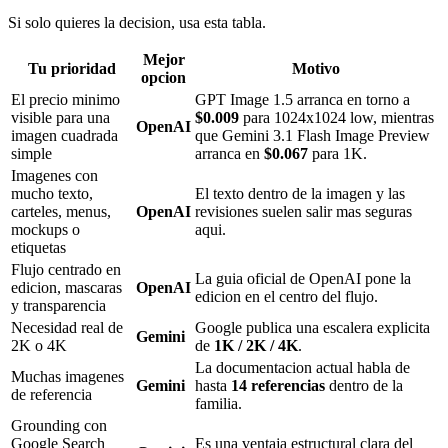
Si solo quieres la decision, usa esta tabla.
Mejor
Tu prioridad
Motivo
opcion
El precio minimo
GPT Image 1.5 arranca en torno a
visible para una
$0.009
para 1024x1024 low, mientras
OpenAI
imagen cuadrada
que Gemini 3.1 Flash Image Preview
simple
arranca en
$0.067
para 1K.
Imagenes con
mucho texto,
El texto dentro de la imagen y las
carteles, menus,
OpenAI
revisiones suelen salir mas seguras
mockups o
aqui.
etiquetas
Flujo centrado en
La guia oficial de OpenAI pone la
edicion, mascaras
OpenAI
edicion en el centro del flujo.
y transparencia
Necesidad real de
Google publica una escalera explicita
Gemini
2K o 4K
de
1K / 2K / 4K
.
La documentacion actual habla de
Muchas imagenes
Gemini
hasta
14 referencias
dentro de la
de referencia
familia.
Grounding con
Google Search
Es una ventaja estructural clara del