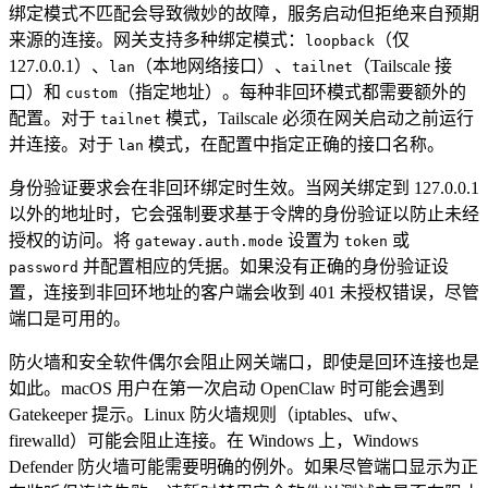
绑定模式不匹配会导致微妙的故障，服务启动但拒绝来自预期
来源的连接。网关支持多种绑定模式：
（仅
loopback
127.0.0.1）、
（本地网络接口）、
（Tailscale 接
lan
tailnet
口）和
（指定地址）。每种非回环模式都需要额外的
custom
配置。对于
模式，Tailscale 必须在网关启动之前运行
tailnet
并连接。对于
模式，在配置中指定正确的接口名称。
lan
身份验证要求会在非回环绑定时生效。当网关绑定到 127.0.0.1
以外的地址时，它会强制要求基于令牌的身份验证以防止未经
授权的访问。将
设置为
或
gateway.auth.mode
token
并配置相应的凭据。如果没有正确的身份验证设
password
置，连接到非回环地址的客户端会收到 401 未授权错误，尽管
端口是可用的。
防火墙和安全软件偶尔会阻止网关端口，即使是回环连接也是
如此。macOS 用户在第一次启动 OpenClaw 时可能会遇到
Gatekeeper 提示。Linux 防火墙规则（iptables、ufw、
firewalld）可能会阻止连接。在 Windows 上，Windows
Defender 防火墙可能需要明确的例外。如果尽管端口显示为正