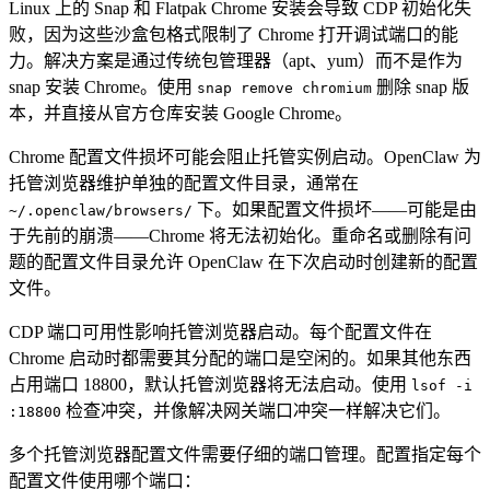
Linux 上的 Snap 和 Flatpak Chrome 安装会导致 CDP 初始化失
败，因为这些沙盒包格式限制了 Chrome 打开调试端口的能
力。解决方案是通过传统包管理器（apt、yum）而不是作为
snap 安装 Chrome。使用
删除 snap 版
snap remove chromium
本，并直接从官方仓库安装 Google Chrome。
Chrome 配置文件损坏可能会阻止托管实例启动。OpenClaw 为
托管浏览器维护单独的配置文件目录，通常在
下。如果配置文件损坏——可能是由
~/.openclaw/browsers/
于先前的崩溃——Chrome 将无法初始化。重命名或删除有问
题的配置文件目录允许 OpenClaw 在下次启动时创建新的配置
文件。
CDP 端口可用性影响托管浏览器启动。每个配置文件在
Chrome 启动时都需要其分配的端口是空闲的。如果其他东西
占用端口 18800，默认托管浏览器将无法启动。使用
lsof -i
检查冲突，并像解决网关端口冲突一样解决它们。
:18800
多个托管浏览器配置文件需要仔细的端口管理。配置指定每个
配置文件使用哪个端口：