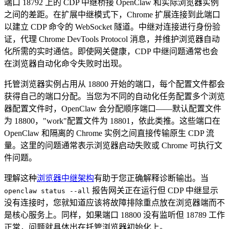
端口 18792 上的 CDP 中继桥接 OpenClaw 和实际浏览器实例
之间的差距。在扩展中继模式下，Chrome 扩展连接到此端口
以建立 CDP 命令的 WebSocket 隧道。中继对连接进行身份验
证，代理 Chrome DevTools Protocol 消息，并维护浏览器自动
化所需的实时通信。即使网关健康，CDP 中继问题通常也会
在浏览器自动化命令失败时出现。
托管浏览器实例占用从 18800 开始的端口，每个配置文件都会
获得自己的端口分配。当您为不同的自动化任务配置多个浏览
器配置文件时，OpenClaw 会分配顺序端口——默认配置文件
为 18800，"work"配置文件为 18801，依此类推。这些端口在
OpenClaw 和隔离的 Chrome 实例之间直接传输原生 CDP 流
量。这里的问题通常表示浏览器启动失败或 Chrome 可执行文
件问题。
理解这种
浏览器中继架构
有助于您正确解释诊断输出。当
报告网关正在运行但 CDP 中继显示
openclaw status --all
没有连接时，您就知道应该将故障排除重点放在浏览器端而不
是核心服务上。同样，如果端口 18800 没有监听但 18789 工作
正常，问题就具体出在托管浏览器初始化上。