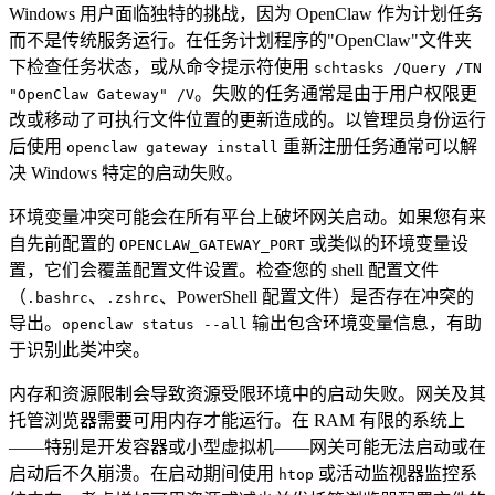
Windows 用户面临独特的挑战，因为 OpenClaw 作为计划任务
而不是传统服务运行。在任务计划程序的"OpenClaw"文件夹
下检查任务状态，或从命令提示符使用
schtasks /Query /TN
。失败的任务通常是由于用户权限更
"OpenClaw Gateway" /V
改或移动了可执行文件位置的更新造成的。以管理员身份运行
后使用
重新注册任务通常可以解
openclaw gateway install
决 Windows 特定的启动失败。
环境变量冲突可能会在所有平台上破坏网关启动。如果您有来
自先前配置的
或类似的环境变量设
OPENCLAW_GATEWAY_PORT
置，它们会覆盖配置文件设置。检查您的 shell 配置文件
（
、
、PowerShell 配置文件）是否存在冲突的
.bashrc
.zshrc
导出。
输出包含环境变量信息，有助
openclaw status --all
于识别此类冲突。
内存和资源限制会导致资源受限环境中的启动失败。网关及其
托管浏览器需要可用内存才能运行。在 RAM 有限的系统上
——特别是开发容器或小型虚拟机——网关可能无法启动或在
启动后不久崩溃。在启动期间使用
或活动监视器监控系
htop