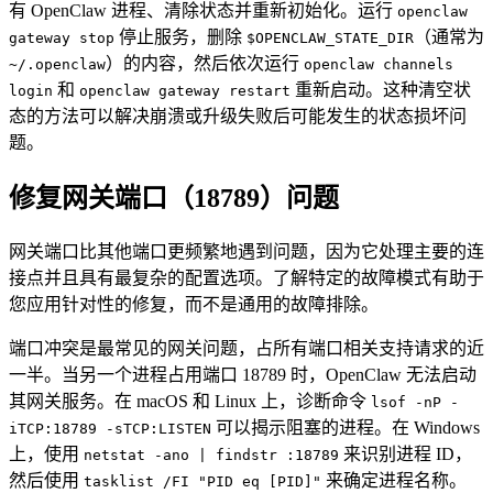
有 OpenClaw 进程、清除状态并重新初始化。运行
openclaw
停止服务，删除
（通常为
gateway stop
$OPENCLAW_STATE_DIR
）的内容，然后依次运行
~/.openclaw
openclaw channels
和
重新启动。这种清空状
login
openclaw gateway restart
态的方法可以解决崩溃或升级失败后可能发生的状态损坏问
题。
修复网关端口（18789）问题
网关端口比其他端口更频繁地遇到问题，因为它处理主要的连
接点并且具有最复杂的配置选项。了解特定的故障模式有助于
您应用针对性的修复，而不是通用的故障排除。
端口冲突是最常见的网关问题，占所有端口相关支持请求的近
一半。当另一个进程占用端口 18789 时，OpenClaw 无法启动
其网关服务。在 macOS 和 Linux 上，诊断命令
lsof -nP -
可以揭示阻塞的进程。在 Windows
iTCP:18789 -sTCP:LISTEN
上，使用
来识别进程 ID，
netstat -ano | findstr :18789
然后使用
来确定进程名称。
tasklist /FI "PID eq [PID]"