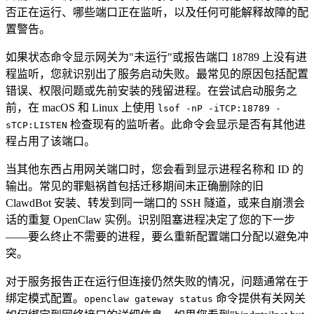
否正在运行、哪些端口正在监听，以及任何可能解释故障的配
置警告。
如果状态命令显示网关为"未运行"或报告端口 18789 上没有进
程监听，您就识别出了服务启动失败。最常见的原因包括配置
错误、权限问题或先前安装的残留进程。在尝试启动服务之
前，在 macOS 和 Linux 上使用
lsof -nP -iTCP:18789 -
检查现有的监听者。此命令会显示是否有其他进
sTCP:LISTEN
程占用了该端口。
当其他东西占用网关端口时，您会看到显示进程名称和 ID 的
输出。常见的罪魁祸首包括迁移期间未正确删除的旧
ClawdBot 安装、转发到同一端口的 SSH 隧道，或来自崩溃会
话的重复 OpenClaw 实例。识别阻塞进程决定了您的下一步
——要么终止不需要的进程，要么重新配置端口分配以避免冲
突。
对于服务报告正在运行但连接仍然失败的情况，问题通常在于
绑定模式配置。
命令提供有关网关
openclaw gateway status