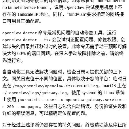
如何绑定到网络接口的详细信息。如果您看到"bind=tailnet but
no tailnet interface found"，说明 OpenClaw 尝试使用机器上不
存在的 Tailscale IP 地址。同样，"bind=lan"要求指定的网络接
口可用且正确配置。
命令是常见问题的自动修复工具。运行
openclaw doctor
会尝试纠正配置问题、修复权限、创
openclaw doctor --fix
建缺失的目录并迁移过时的设置。此命令无需手动干预即可解
决大约 60% 的端口问题。在深入手动故障排除之前，请始终
先运行它。
当自动化工具无法解决问题时，检查日志可提供关键的上下
文。网关日志位于不同的位置，具体取决于您的平台：临时日
志在
，macOS 上在
/tmp/openclaw/openclaw-YYYY-MM-DD.log
，使用 systemd 的 Linux 系统
~/.openclaw/logs/gateway.log
上使用
journalctl --user -u openclaw-gateway.service -
。这些日志包含启动错误、身份验证失败和
n 200 --no-pager
详细的错误消息，可以精确定位配置问题。
对于经过上述诊断仍然存在的持久问题，终极选项涉及停止所