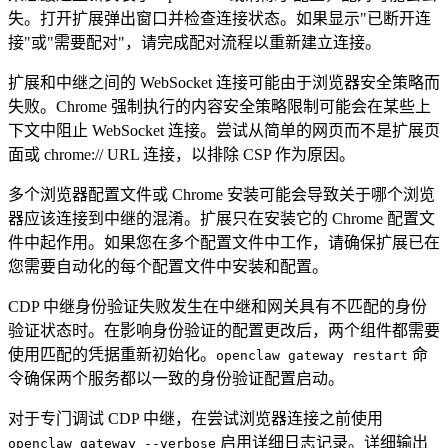
失。打开扩展弹出窗口并检查连接状态。如果显示"已断开连
接"或"需要配对"，请完成配对流程以重新建立连接。
扩展和中继之间的 WebSocket 连接可能由于浏览器安全策略而
失败。Chrome 强制执行的内容安全策略限制可能会在某些上
下文中阻止 WebSocket 连接。尝试从简单的网页而不是扩展页
面或 chrome:// URL 连接，以排除 CSP 作为原因。
多个浏览器配置文件或 Chrome 安装可能会导致关于哪个浏览
器应该连接到中继的混淆。扩展只在安装它的 Chrome 配置文
件中起作用。如果您在多个配置文件中工作，请确保扩展已在
您需要自动化的每个配置文件中安装和配置。
CDP 中继身份验证失败发生在中继和网关具有不匹配的身份
验证状态时。在影响身份验证的配置更改后，两个组件都需要
使用匹配的凭据重新初始化。
命
openclaw gateway restart
令确保两个服务都以一致的身份验证配置启动。
对于专门调试 CDP 中继，在尝试浏览器连接之前使用
启用详细日志记录。详细输出
openclaw gateway --verbose