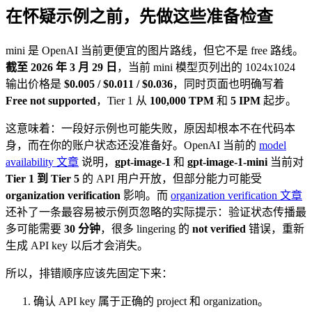
在怀疑示例之前，先做这些准备检查
mini 是 OpenAI 当前更便宜的图片路线，但它不是 free 路线。
截至 2026 年 3 月 29 日
，当前 mini 模型页列出的 1024x1024
输出价格是
$0.005 / $0.011 / $0.036
，同时页面也明确写着
Free not supported
，Tier 1 从
100,000 TPM
和
5 IPM
起步。
这意味着：一段好示例也可能失败，原因却根本不在代码本
身，而在你的账户状态还没准备好。OpenAI 当前的
model
availability 文章
说明，
gpt-image-1
和
gpt-image-1-mini
当前对
Tier 1 到 Tier 5
的 API 用户开放，但部分能力可能受
organization verification
影响。而
organization verification 文章
还补了一条最容易被示例页忽略的实际提示：验证状态传播最
多可能需要
30 分钟
，很多 lingering 的
not verified
错误，重新
生成 API key 以后才会消失。
所以，排错顺序应该先固定下来：
确认 API key 属于正确的 project 和 organization。