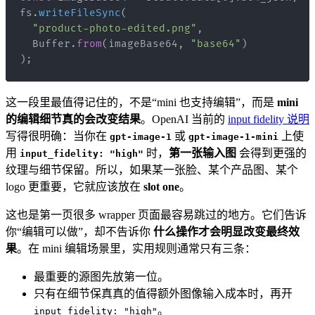
fs
.
writeFileSync
(
"product-photo-edited.png"
,
Buffer
.
from
(
imageBase64
,
"base64"
)
)
;
这一段里最值得记住的，不是“mini 也支持编辑”，而是
mini
的编辑细节真的会改变结果
。OpenAI 当前的
input fidelity 说明
写得很明确：当你在
或
上使
gpt-image-1
gpt-image-1-mini
用
时，
第一张输入图
会得到更强的
input_fidelity: "high"
纹理与细节保留。所以，如果某一张脸、某个产品图、某个
logo 更重要，它就应该放在
slot one
。
这也是第一页很多 wrapper 页面最容易跳过的地方。它们告诉
你“编辑可以做”，却不告诉你
什么操作才会明显改变最终效
果
。在 mini 编辑场景里，实用规则通常只有三条：
最重要的源图先放第一位。
只有在细节保真真的值得额外图像输入成本时，再开
。
input_fidelity: "high"