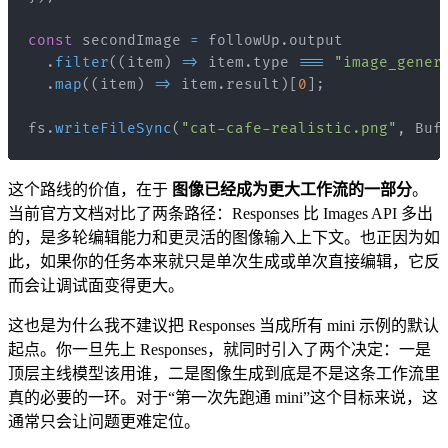
const
 secondImage 
=
 followUp
.
output
.
filter
(
(
item
)
=>
 item
.
type
===
"image_gener
.
map
(
(
item
)
=>
 item
.
result
)
[
0
]
;
fs
.
writeFileSync
(
"cat-cafe-realistic.png"
,
Buf
这个路线的价值，在于
图像已经成为更大工作流的一部分
。
当前官方文档对比了两条路径：Responses 比 Images API 多出
的，是多轮编辑能力和更灵活的图像输入上下文。也正因为如
此，如果你的任务本来就只是单次生成或单次直接编辑，它反
而会让调试面变得更大。
这也是为什么我不建议把 Responses 当成所有 mini 示例的默认
起点。你一旦先上 Responses，就同时引入了两个决定：一是
顶层主线模型该用谁，二是图像生成到底是不是这条工作流里
真的必要的一环。对于“第一次先跑通 mini”这个目标来说，这
通常只会让问题更难定位。