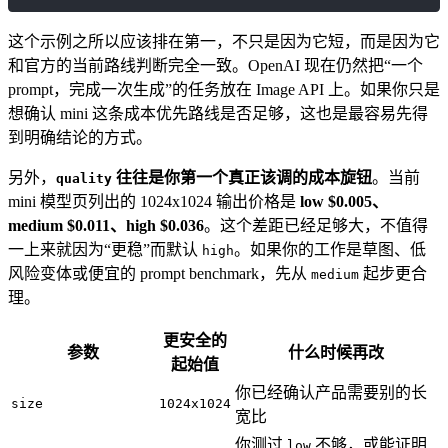
这个示例之所以应该排在第一，不只是因为它短，而是因为它
和官方的当前路线判断完全一致。OpenAI 现在仍然把“一个
prompt，完成一次生成”的任务放在 Image API 上。如果你只是
想确认 mini 这条成本优先路线是否足够，这也是最容易先得
到明确结论的方式。
另外，
往往是你第一个真正该调的成本旋钮
。当前
quality
mini 模型页列出的 1024x1024 输出价格是
low $0.005、
medium $0.011、high $0.036
。这个差距已经足够大，不值得
一上来就因为“更稳”而默认
。如果你的工作是草图、低
high
风险变体或便宜的 prompt benchmark，先从
起步更合
medium
理。
更安全的
参数
什么时候再改
起始值
你已经确认产品需要别的长
size
1024x1024
宽比
你测过
不够，或能证明
low