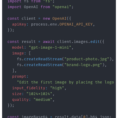
import
fs
from
"fs"
;
import
OpenAI
from
"openai"
;
const
 client 
=
new
OpenAI
(
{
apiKey
:
 process
.
env
.
OPENAI_API_KEY
,
}
)
;
const
 result 
=
await
 client
.
images
.
edit
(
{
model
:
"gpt-image-1-mini"
,
image
:
[
    fs
.
createReadStream
(
"product-photo.jpg"
)
,
    fs
.
createReadStream
(
"brand-logo.png"
)
,
]
,
prompt
:
"Edit the first image by placing the logo 
input_fidelity
:
"high"
,
size
:
"1024x1024"
,
quality
:
"medium"
,
}
)
;
const
 imageBase64 
=
 result
.
data
[
0
]
.
b64_json
;