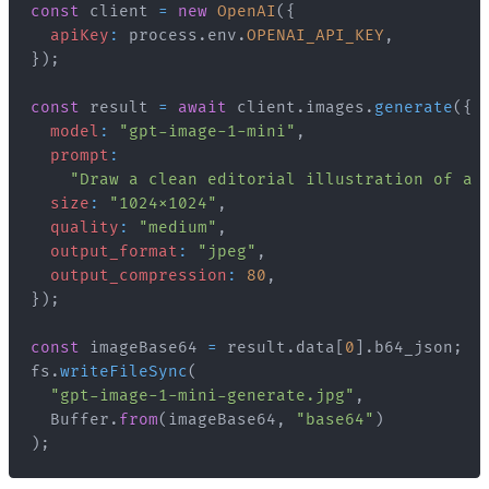
const
 client 
=
new
OpenAI
(
{
apiKey
:
 process
.
env
.
OPENAI_API_KEY
,
}
)
;
const
 result 
=
await
 client
.
images
.
generate
(
{
model
:
"gpt-image-1-mini"
,
prompt
:
"Draw a clean editorial illustration of a 
size
:
"1024x1024"
,
quality
:
"medium"
,
output_format
:
"jpeg"
,
output_compression
:
80
,
}
)
;
const
 imageBase64 
=
 result
.
data
[
0
]
.
b64_json
;
fs
.
writeFileSync
(
"gpt-image-1-mini-generate.jpg"
,
Buffer
.
from
(
imageBase64
,
"base64"
)
)
;