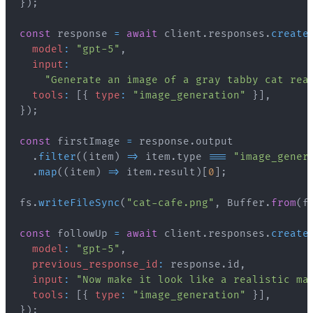
}
)
;
const
 response 
=
await
 client
.
responses
.
create
model
:
"gpt-5"
,
input
:
"Generate an image of a gray tabby cat rea
tools
:
[
{
type
:
"image_generation"
}
]
,
}
)
;
const
 firstImage 
=
 response
.
output
.
filter
(
(
item
)
=>
 item
.
type
===
"image_gener
.
map
(
(
item
)
=>
 item
.
result
)
[
0
]
;
fs
.
writeFileSync
(
"cat-cafe.png"
,
Buffer
.
from
(
f
const
 followUp 
=
await
 client
.
responses
.
create
model
:
"gpt-5"
,
previous_response_id
:
 response
.
id
,
input
:
"Now make it look like a realistic ma
tools
:
[
{
type
:
"image_generation"
}
]
,
}
)
;