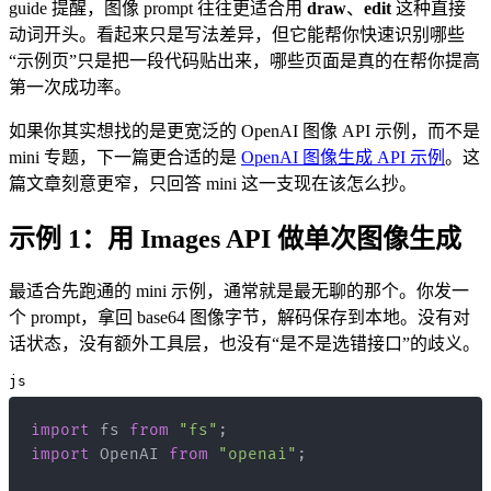
guide 提醒，图像 prompt 往往更适合用
draw
、
edit
这种直接
动词开头。看起来只是写法差异，但它能帮你快速识别哪些
“示例页”只是把一段代码贴出来，哪些页面是真的在帮你提高
第一次成功率。
如果你其实想找的是更宽泛的 OpenAI 图像 API 示例，而不是
mini 专题，下一篇更合适的是
OpenAI 图像生成 API 示例
。这
篇文章刻意更窄，只回答 mini 这一支现在该怎么抄。
示例 1：用 Images API 做单次图像生成
最适合先跑通的 mini 示例，通常就是最无聊的那个。你发一
个 prompt，拿回 base64 图像字节，解码保存到本地。没有对
话状态，没有额外工具层，也没有“是不是选错接口”的歧义。
js
import
fs
from
"fs"
;
import
OpenAI
from
"openai"
;