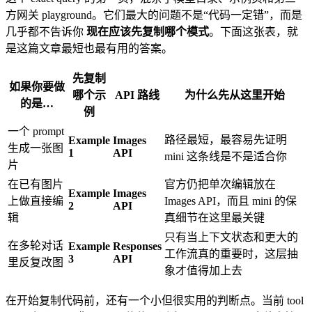
方网关 playground。它们最大的问题不是“代码一定错”，而是
几乎都不告诉你
现在应该先复制哪个模式
。下面这张表，就
是这篇文章最短也最有用的答案。
先复制
如果你要做
哪个示
API 路线
为什么先从这里开始
的是…
例
一个 prompt
路径最短，最容易先证明
Example
Images
生成一张图
1
API
mini 这条线是不是适合你
片
在已有图片
官方仍把单次编辑放在
Example
Images
上做直接编
Images API，而且 mini 的保
2
API
辑
真细节在这里最关键
只有当上下文状态和更大的
在多轮对话
Example
Responses
工作流真的重要时，这层抽
3
API
里反复改图
象才值得加上去
在开始复制代码前，还有一个小但很实用的判断点。当前 tool