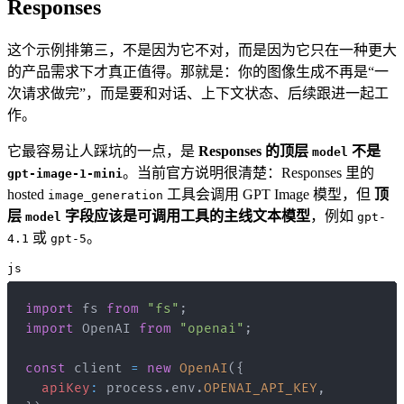
Responses
这个示例排第三，不是因为它不对，而是因为它只在一种更大
的产品需求下才真正值得。那就是：你的图像生成不再是“一
次请求做完”，而是要和对话、上下文状态、后续跟进一起工
作。
它最容易让人踩坑的一点，是
Responses 的顶层
不是
model
。当前官方说明很清楚：Responses 里的
gpt-image-1-mini
hosted
工具会调用 GPT Image 模型，但
顶
image_generation
层
字段应该是可调用工具的主线文本模型
，例如
model
gpt-
或
。
4.1
gpt-5
js
import
fs
from
"fs"
;
import
OpenAI
from
"openai"
;
const
 client 
=
new
OpenAI
(
{
apiKey
:
 process
.
env
.
OPENAI_API_KEY
,