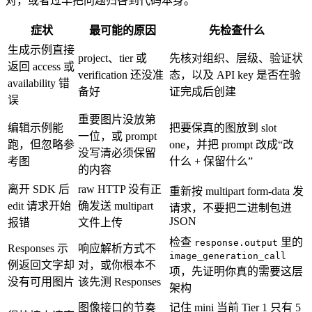
对，或者过早把问题归咎到代码本身。
症状
最可能的原因
先检查什么
生成示例直接
project、tier 或
先核对组织、层级、验证状
返回 access 或
verification 还没准
态，以及 API key 是否在验
availability 错
备好
证完成后创建
误
重要图片没放第
编辑示例能
把要保真的图放到 slot
一位，或 prompt
跑，但忽略参
one，并把 prompt 改成“改
没写清必须保留
考图
什么 + 保留什么”
的内容
离开 SDK 后
raw HTTP 没有正
重新按 multipart form-data 发
edit 请求开始
确发送 multipart
请求，不要把二进制包进
JSON
报错
文件上传
检查
里的
response.output
Responses 示
响应解析方式不
image_generation_call
例返回文字却
对，或你根本不
项，先证明你真的需要这层
没有可用图片
该先测 Responses
架构
图像接口的节奏
记住 mini 当前 Tier 1 只有 5