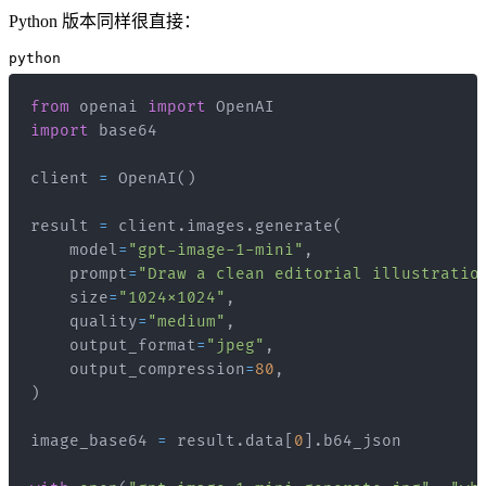
Python 版本同样很直接：
python
from
 openai 
import
import
client 
=
 OpenAI
(
)
result 
=
 client
.
images
.
generate
(
    model
=
"gpt-image-1-mini"
,
    prompt
=
"Draw a clean editorial illustratio
    size
=
"1024x1024"
,
    quality
=
"medium"
,
    output_format
=
"jpeg"
,
    output_compression
=
80
,
)
image_base64 
=
 result
.
data
[
0
]
.