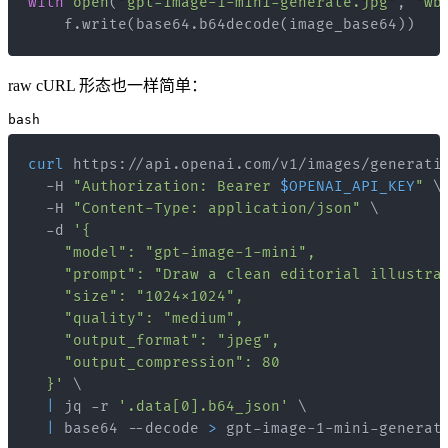
with
open
(
"gpt-image-1-mini-generate.jpg"
,
"wb
    f
.
write
(
base64
.
b64decode
(
image_base64
)
)
raw cURL 形态也一样简单：
bash
curl
 https://api.openai.com/v1/images/generati
  -H 
"Authorization: Bearer 
$OPENAI_API_KEY
"
\
  -H 
"Content-Type: application/json"
\
  -d 
  }'
\
|
 jq -r 
'.data[0].b64_json'
\
|
 base64 --decode 
>
 gpt-image-1-mini-generat