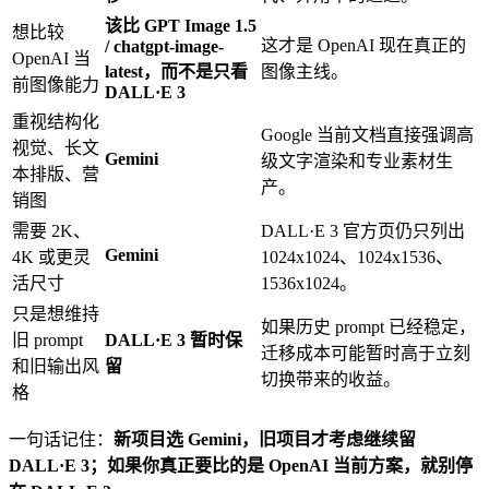
该比 GPT Image 1.5
想比较
这才是 OpenAI 现在真正的
/ chatgpt-image-
OpenAI 当
latest，而不是只看
图像主线。
前图像能力
DALL·E 3
重视结构化
Google 当前文档直接强调高
视觉、长文
Gemini
级文字渲染和专业素材生
本排版、营
产。
销图
需要 2K、
DALL·E 3 官方页仍只列出
Gemini
4K 或更灵
1024x1024、1024x1536、
活尺寸
1536x1024。
只是想维持
如果历史 prompt 已经稳定，
旧 prompt
DALL·E 3 暂时保
迁移成本可能暂时高于立刻
和旧输出风
留
切换带来的收益。
格
一句话记住：
新项目选 Gemini，旧项目才考虑继续留
DALL·E 3；如果你真正要比的是 OpenAI 当前方案，就别停