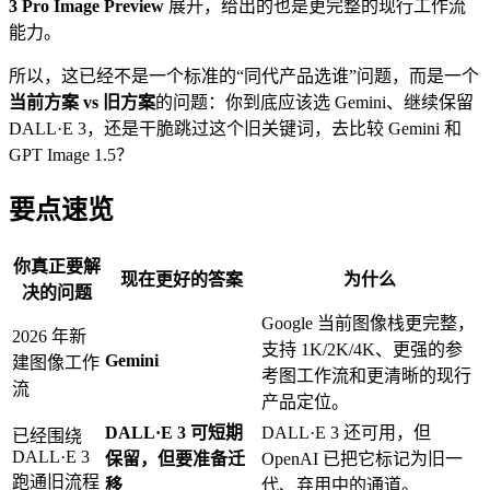
3 Pro Image Preview
展开，给出的也是更完整的现行工作流
能力。
所以，这已经不是一个标准的“同代产品选谁”问题，而是一个
当前方案 vs 旧方案
的问题：你到底应该选 Gemini、继续保留
DALL·E 3，还是干脆跳过这个旧关键词，去比较 Gemini 和
GPT Image 1.5？
要点速览
你真正要解
现在更好的答案
为什么
决的问题
Google 当前图像栈更完整，
2026 年新
支持 1K/2K/4K、更强的参
Gemini
建图像工作
考图工作流和更清晰的现行
流
产品定位。
DALL·E 3 可短期
DALL·E 3 还可用，但
已经围绕
DALL·E 3
保留，但要准备迁
OpenAI 已把它标记为旧一
跑通旧流程
移
代、弃用中的通道。