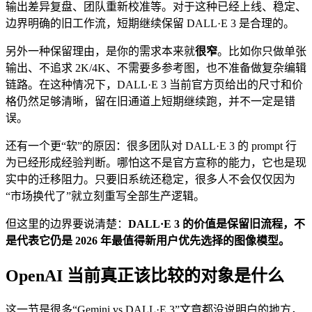
输出差异复盘、团队重新校准等。对于这种已经上线、稳定、
边界明确的旧工作流，短期继续保留 DALL·E 3 是合理的。
另外一种保留理由，是你的需求本来就
很窄
。比如你只做单张
输出、不追求 2K/4K、不需要多参考图，也不准备做复杂编辑
链路。在这种情况下，DALL·E 3 当前官方页给出的尺寸和价
格仍然足够清晰，留在旧通道上短期继续跑，并不一定是错
误。
还有一个更“软”的原因：很多团队对 DALL·E 3 的 prompt 行
为已经形成经验判断。哪怕这不是官方宣称的能力，它也是现
实中的迁移阻力。只要旧系统还稳定，很多人不会仅仅因为
“市场换代了”就立刻重写全部生产逻辑。
但这里的边界要说清楚：
DALL·E 3 的价值是保留旧流程，不
是代表它仍是 2026 年最值得新用户优先选择的图像模型。
OpenAI 当前真正该比较的对象是什么
这一节是很多“Gemini vs DALL·E 3”文章都没说明白的地方，