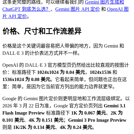
这条更完整的路线，可以继续看我们的
Gemini 图片生成和
ChatGPT 到底怎么选？
、
Gemini 图片 API 定价
和
OpenAI 图
片 API 定价
。
价格、尺寸和工作流差异
价格是这个关键词最容易把人带偏的地方，因为 Gemini 和
DALL·E 3 的计价表达方式并不一样。
OpenAI 的 DALL·E 3 官方模型页仍然给出比较直观的按图计
价：标准路径下
1024x1024 为 0.04 美元
，
1024x1536
和
1536x1024 为 0.08 美元
。它看起来简单，但问题也正出在这
里：简单，是因为它当前官方列出的能力边界就更窄。
Google 的 Gemini 图片定价则更明显地和工作流层级绑定。以
2026 年 3 月 22 日为准，Google 官方定价页列出
Gemini 3.1
Flash Image Preview
标准路径下
1K 为 0.067 美元
、
2K 为
0.101 美元
、
4K 为 0.151 美元
；
Gemini 3 Pro Image Preview
则是
1K/2K 为 0.134 美元
、
4K 为 0.24 美元
。