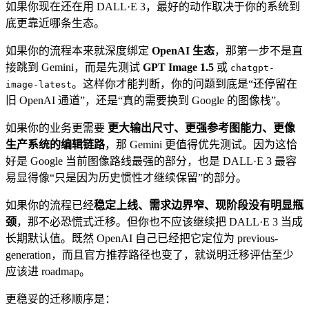
如果你现在还在用 DALL·E 3，最好的动作取决于你的系统到
底更靠近哪条生态。
如果你的流程本来就深度绑定
OpenAI 生态
，那第一步不是直
接跳到 Gemini，而是先测试
GPT Image 1.5
或
chatgpt-
。这样你才能判断，你的问题到底是“还停留在
image-latest
旧 OpenAI 通道”，还是“真的需要换到 Google 的图像栈”。
如果你的业务更需要
更大输出尺寸、更强参考图能力、更像
生产系统的编辑链路
，那 Gemini 更值得优先测试。因为这恰
好是 Google 当前图像路线最强的部分，也是 DALL·E 3 最容
易显得像“只是因为历史惯性才继续保留”的部分。
如果你的流程已经
稳定上线、需求边界窄、现阶段没有明显瓶
颈
，那不必恐慌式迁移。但你也不应该继续把 DALL·E 3 当成
长期默认值。既然 OpenAI 自己已经把它定位为 previous-
generation，而且官方推荐路径也变了，就说明迁移评估至少
应该进 roadmap。
更稳妥的迁移顺序是：