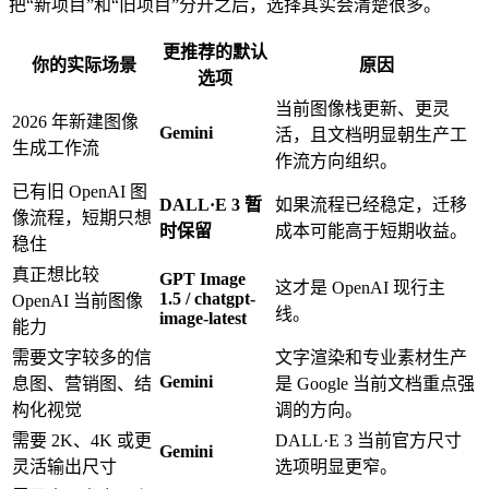
把“新项目”和“旧项目”分开之后，选择其实会清楚很多。
更推荐的默认
你的实际场景
原因
选项
当前图像栈更新、更灵
2026 年新建图像
Gemini
活，且文档明显朝生产工
生成工作流
作流方向组织。
已有旧 OpenAI 图
DALL·E 3 暂
如果流程已经稳定，迁移
像流程，短期只想
时保留
成本可能高于短期收益。
稳住
真正想比较
GPT Image
这才是 OpenAI 现行主
1.5 / chatgpt-
OpenAI 当前图像
线。
image-latest
能力
需要文字较多的信
文字渲染和专业素材生产
Gemini
息图、营销图、结
是 Google 当前文档重点强
构化视觉
调的方向。
需要 2K、4K 或更
DALL·E 3 当前官方尺寸
Gemini
灵活输出尺寸
选项明显更窄。