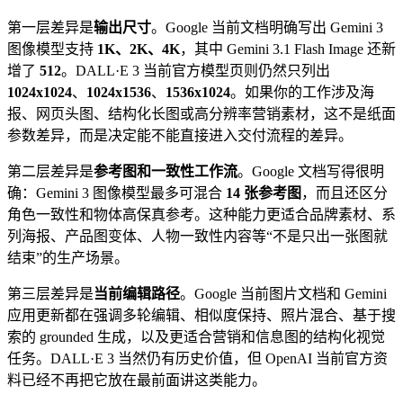
第一层差异是
输出尺寸
。Google 当前文档明确写出 Gemini 3
图像模型支持
1K、2K、4K
，其中 Gemini 3.1 Flash Image 还新
增了
512
。DALL·E 3 当前官方模型页则仍然只列出
1024x1024
、
1024x1536
、
1536x1024
。如果你的工作涉及海
报、网页头图、结构化长图或高分辨率营销素材，这不是纸面
参数差异，而是决定能不能直接进入交付流程的差异。
第二层差异是
参考图和一致性工作流
。Google 文档写得很明
确：Gemini 3 图像模型最多可混合
14 张参考图
，而且还区分
角色一致性和物体高保真参考。这种能力更适合品牌素材、系
列海报、产品图变体、人物一致性内容等“不是只出一张图就
结束”的生产场景。
第三层差异是
当前编辑路径
。Google 当前图片文档和 Gemini
应用更新都在强调多轮编辑、相似度保持、照片混合、基于搜
索的 grounded 生成，以及更适合营销和信息图的结构化视觉
任务。DALL·E 3 当然仍有历史价值，但 OpenAI 当前官方资
料已经不再把它放在最前面讲这类能力。