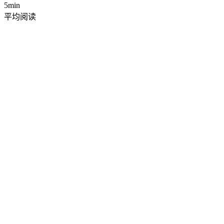
5min
平均阅读
筛选
网格
列表