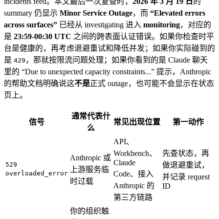
incidents feed。本文最后一次复查时，
2026 年 3 月 19 日
的
summary 仍显示
Minor Service Outage
，而
“Elevated errors
across surfaces”
已经从 investigating 进入
monitoring
，对应的
是
23:59-00:30 UTC
之间的跨表面认证错误。如果你检查时平
台是健康的，再考虑退避重试和降低并发；如果你实际碰到的
是
，那就按限流问题处理；如果你看到的是 Claude 聊天
429
里的 “Due to unexpected capacity constraints...” 提示，Anthropic
的帮助文档明确说这
不是
正式 outage，也可能不会显示在状态
页上。
通常代表什
信号
常见出现位置
第一动作
么
API、
Workbench、
先查状态，再
Anthropic 或
Claude
529
做退避重试，
上游服务临
overloaded_error
Code、接入
并记录 request
时过载
Anthropic 的
ID
第三方链路
你的组织触