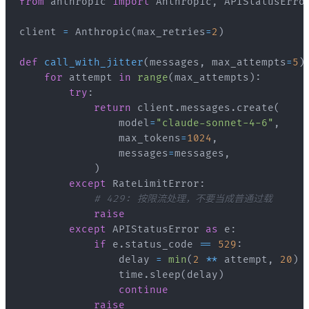
from
 anthropic 
import
 Anthropic
,
 APIStatusErro
client 
=
 Anthropic
(
max_retries
=
2
)
def
call_with_jitter
(
messages
,
 max_attempts
=
5
)
for
 attempt 
in
range
(
max_attempts
)
:
try
:
return
 client
.
messages
.
create
(
                model
=
"claude-sonnet-4-6"
,
                max_tokens
=
1024
,
                messages
=
messages
,
)
except
 RateLimitError
:
# 429: 按限流处理，不要当成普通过载
raise
except
 APIStatusError 
as
 e
:
if
 e
.
status_code 
==
529
:
                delay 
=
min
(
2
**
 attempt
,
20
)
                time
.
sleep
(
delay
)
continue
raise