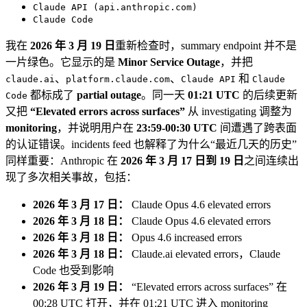
Claude API (api.anthropic.com)
Claude Code
我在
2026 年 3 月 19 日
重新检查时，summary endpoint 并不是
一片绿色。它显示的是
Minor Service Outage
，并把
、
、
和
claude.ai
platform.claude.com
Claude API
Claude
都标成了
partial outage
。同一天
01:21 UTC
的后续更新
Code
又把
“Elevated errors across surfaces”
从 investigating 调整为
monitoring
，并说明用户在
23:59-00:30 UTC
间遭遇了跨表面
的认证错误。incidents feed 也解释了为什么“最近几天的历史”
同样重要：Anthropic 在
2026 年 3 月 17 日到 19 日
之间连续出
现了多次相关事故，包括：
2026 年 3 月 17 日：
Claude Opus 4.6 elevated errors
2026 年 3 月 18 日：
Claude Opus 4.6 elevated errors
2026 年 3 月 18 日：
Opus 4.6 increased errors
2026 年 3 月 18 日：
Claude.ai elevated errors，Claude
Code 也受到影响
2026 年 3 月 19 日：
“Elevated errors across surfaces” 在
00:28 UTC 打开，并在 01:21 UTC 进入 monitoring