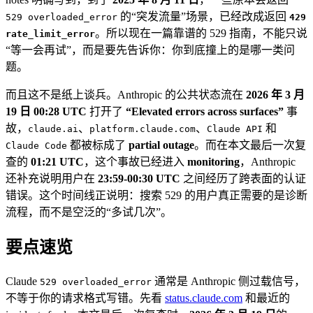
的“突发流量”场景，已经改成返回
529 overloaded_error
429
。所以现在一篇靠谱的 529 指南，不能只说
rate_limit_error
“等一会再试”，而是要先告诉你：你到底撞上的是哪一类问
题。
而且这不是纸上谈兵。Anthropic 的公共状态流在
2026 年 3 月
19 日 00:28 UTC
打开了
“Elevated errors across surfaces”
事
故，
、
、
和
claude.ai
platform.claude.com
Claude API
都被标成了
partial outage
。而在本文最后一次复
Claude Code
查的
01:21 UTC
，这个事故已经进入
monitoring
，Anthropic
还补充说明用户在
23:59-00:30 UTC
之间经历了跨表面的认证
错误。这个时间线正说明：搜索 529 的用户真正需要的是诊断
流程，而不是空泛的“多试几次”。
要点速览
Claude
通常是 Anthropic 侧过载信号，
529 overloaded_error
不等于你的请求格式写错。先看
status.claude.com
和最近的