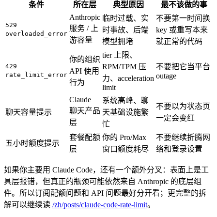
条件
所在层
典型原因
最不该做的事
Anthropic
临时过载、实
不要第一时间换
529
服务 / 上
时事故、后端
key 或重写本来
overloaded_error
游容量
模型拥堵
就正常的代码
tier 上限、
你的组织
429
RPM/TPM 压
不要把它当平台
API 使用
rate_limit_error
outage
力、acceleration
行为
limit
Claude
系统高峰、聊
不要以为状态页
聊天产品
聊天容量提示
天基础设施繁
一定会变红
层
忙
套餐配额
你的 Pro/Max
不要继续折腾网
五小时额度提示
层
窗口额度耗尽
络和登录设置
如果你主要用 Claude Code，还有一个额外分叉：表面上是工
具层报错，但真正的瓶颈可能依然来自 Anthropic 的底层组
件。所以订阅配额问题和 API 问题最好分开看；更完整的拆
解可以继续读
/zh/posts/claude-code-rate-limit
。