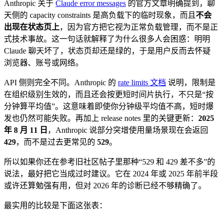
Anthropic 关于
Claude error messages
的官方文章明确提到，聊
天侧的 capacity constraints 是高负载下的临时现象，而且
不会
出现在状态页上
，因为官方把它视为正常负载管理，而不是正
式技术事故。这一句话就解释了为什么很多人会困惑：明明
Claude 聊天坏了，状态页却还是绿的，于是用户反而去怀疑
浏览器、账号或网络。
API 侧则完全不同。Anthropic 的
rate limits 文档
说明，限制是
在组织级别生效的，而且还会按更短时间片执行，不只是“按
分钟算平均值”。这意味着即使你分钟级平均值不高，短时爆
发也仍然可能失败。再加上 release notes 里的关键更新：
2025
年 8 月 11 日
，Anthropic 说部分突增使用量场景现在会返回
429
，而不是过去更常见的
529
。
所以如果你还在参考旧社区帖子里那种“529 和 429 差不多”的
说法，最好把它当成过时建议。它在 2024 年或 2025 年前半段
或许还算勉强有用，但对 2026 年的诊断已经不够精确了。
最实用的比较是下面这张表：