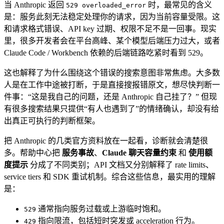
当 Anthropic 返回
时，最常见的含义
529 overloaded_error
是：服务此刻无法稳定处理你的请求，因为当前容量受限。这
和请求格式错误、API key 过期、权限不足不是一回事。现实
里，很多开发者会在平台高峰、某个模型后端压力过大，或者
Claude Code / Workbench 依赖的后端链路吃紧时看到 529。
这也解释了为什么围绕这个错误的搜索意图非常焦虑。大多数
人是在工作中途被打断，于是直接搜报错原文，想尽快判断一
件事：“这是我自己的问题，还是 Anthropic 自己挂了？” 但现
有很多搜索结果只提供“有人也遇到了”的情绪确认，却没有给
出真正可执行的判断框架。
把 Anthropic 的几类官方资料放在一起看，诊断就会清楚很
多。帮助中心把
服务事故
、
Claude 聊天容量约束
和
使用额
度提示
分成了不同类别；API 文档又分别解释了 rate limits、
service tiers 和 SDK 重试机制。综合这些信息，最实用的理解
是：
通常指向服务过载或上游临时饱和。
529
指向限流，包括短时突发或 acceleration 行为。
429