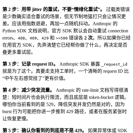
第 2 步：用带 jitter 的重试，不要“情绪化重试”。
过载类错误
是少数确实适合重试的场景，但无节制地猛打只会让情况更
差。应该用指数退避，再加一点随机抖动。Anthropic 的
Python SDK 文档说明，官方 SDK 默认会自动重试 connection
errors、
、
、
和
错误各
2 次
。所以如果你已经
408
409
429
>=500
在用官方 SDK，先弄清楚它已经帮你做了什么，再决定是否
叠更多重试层。
第 3 步：记录 request ID。
Anthropic SDK 暴露
_request_id
就是为了这个。真要走支持工单时，一个清晰的 request ID 比
“中午左右感觉挂了”更有价值。
第 4 步：减少突发流量。
Anthropic 的 rate-limit 文档写得很清
楚：短时间片也会执行限流，而且底层是 token-bucket 逻辑。
哪怕你当前看到的是 529，降低突发并发仍然是对的，因为
burst 行为可能把你进一步推到 429 路径，或者在服务紧张时
让恢复更慢。
第 5 步：确认你看到的到底是不是 429。
如果异常体或 SDK