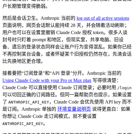
户长期管理变得脆弱。
然后是会话卫生。Anthropic 当前的
log out of all active sessions
页面说明，网页会话默认能持续 28 天，并会随着活动刷新；
用户也可以在设置里撤销 Claude Code 授权 token。很多人谈
封号时只盯着 prompt 和地区，但现实里，共享电脑、旧设
备、遗忘的登录状态同样会让账户行为变得混乱。如果你已经
不再控制某台设备，或者怀疑某个旧授权仍然存在，先清会话
比先换地区更合理。
接着要把“订阅登录”和“API 登录”分开。Anthropic 当前的
Using Claude Code with your Pro or Max plan
写得很清楚：
Claude Code 可以直接使用 Claude 订阅登录；必要时用
/login
可以切回正确的订阅路径。但同一篇帮助页也提示，如果设置
了
，Claude Code 会优先使用 API key 而不
ANTHROPIC_API_KEY
是订阅。Anthropic 单独的
环境变量说明页
说得更直白：如果
你想让 Claude Code 走订阅模式，就不要设置
。
ANTHROPIC_API_KEY