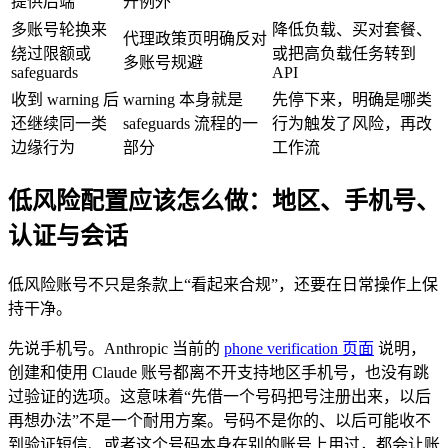
提供后端
开例外
多账号轮换来
降低负载、买对套餐、
代理政策页明确反对
绕过限额或
或把高负载任务转到
多账号规避
safeguards
API
收到 warning 后
warning 本身就是
先停下来，明确是哪类
还继续同一类
safeguards 流程的一
行为触发了风险，再改
边缘行为
部分
工作流
低风险配置应该怎么做：地区、手机号、
认证与会话
低风险账号不只是条款上“看起来合规”，还要在日常操作上保
持干净。
先说手机号。Anthropic 当前的
phone verification 页面
说明，
创建和使用 Claude 账号都离不开支持地区手机号，也没有跳
过验证的选项。这意味着“先借一个号码把号注册出来，以后
再想办法”不是一个耐用方案。号码不是你的、以后可能收不
到验证短信、或者这个号码本身在别的账号上用过，都会让账