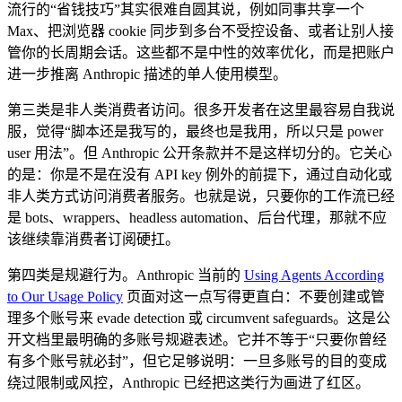
流行的“省钱技巧”其实很难自圆其说，例如同事共享一个
Max、把浏览器 cookie 同步到多台不受控设备、或者让别人接
管你的长周期会话。这些都不是中性的效率优化，而是把账户
进一步推离 Anthropic 描述的单人使用模型。
第三类是非人类消费者访问。很多开发者在这里最容易自我说
服，觉得“脚本还是我写的，最终也是我用，所以只是 power
user 用法”。但 Anthropic 公开条款并不是这样切分的。它关心
的是：你是不是在没有 API key 例外的前提下，通过自动化或
非人类方式访问消费者服务。也就是说，只要你的工作流已经
是 bots、wrappers、headless automation、后台代理，那就不应
该继续靠消费者订阅硬扛。
第四类是规避行为。Anthropic 当前的
Using Agents According
to Our Usage Policy
页面对这一点写得更直白：不要创建或管
理多个账号来 evade detection 或 circumvent safeguards。这是公
开文档里最明确的多账号规避表述。它并不等于“只要你曾经
有多个账号就必封”，但它足够说明：一旦多账号的目的变成
绕过限制或风控，Anthropic 已经把这类行为画进了红区。