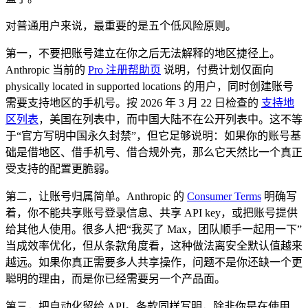
对普通用户来说，最重要的是五个低风险原则。
第一，不要把账号建立在你之后无法解释的地区捷径上。
Anthropic 当前的
Pro 注册帮助页
说明，付费计划仅面向
physically located in supported locations 的用户，同时创建账号
需要支持地区的手机号。按 2026 年 3 月 22 日检查的
支持地
区列表
，美国在列表中，而中国大陆不在公开列表中。这不等
于“官方写明中国永久封禁”，但它足够说明：如果你的账号基
础是借地区、借手机号、借合规外壳，那么它天然比一个真正
受支持的配置更脆弱。
第二，让账号归属简单。Anthropic 的
Consumer Terms
明确写
着，你不能共享账号登录信息、共享 API key，或把账号提供
给其他人使用。很多人把“我买了 Max，团队顺手一起用一下”
当成效率优化，但从条款角度看，这种做法离安全默认值越来
越远。如果你真正需要多人共享操作，问题不是你还缺一个更
聪明的理由，而是你已经需要另一个产品面。
第三，把自动化留给 API。条款同样写明，除非你是在使用