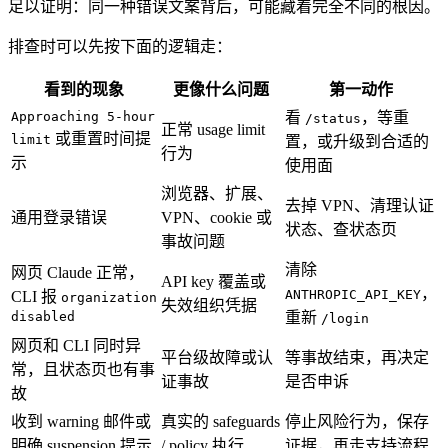
足以证明：同一种错误文案背后，可能藏着完全不同的根因。
排查时可以先按下面的逻辑走：
看到的现象
更像什么问题
第一动作
Approaching 5-hour
看
，等重
/status
正常 usage limit
或重置时间提
limit
置，或升级到合适的
行为
示
使用面
浏览器、扩展、
去掉 VPN、清理认证
通用登录错误
VPN、cookie 或
状态、查状态页
事故问题
清除
网页 Claude 正常，
API key 覆盖或
，
ANTHROPIC_API_KEY
CLI 报
organization
失效组织凭据
disabled
重新
/login
网页和 CLI 同时异
平台级故障或认
等事故结束，再决定
常，且状态页也有事
证事故
是否申诉
故
收到 warning 邮件或
真实的 safeguards
停止风险行为，保存
明确 suspension 提示
/ policy 执行
证据，再走支持流程