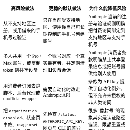
高风险做法
更稳的默认做法
为什么能降低风险
Anthropic 当前的注
只在当前受支持地
从不支持地区注
册与验证规则明确
区、使用你自己可长
册，或用借来的手
把付费访问绑定到
期控制的手机号创建
机号过验证
支持地区与支持手
账号
机号
Anthropic 消费者条
多人共用一个 Pro /
一个账号对应一个真
款明确禁止共享登
Max 账号，或复制
实拥有者，并定期清
录信息或把账号提
token 到共享设备
理旧设备会话
供给别人使用
条款为 API key 提
用消费者订阅去跑
供了自动化例外，
需要自动化时改走
脚本、后台代理或
Anthropic API
但不允许未授权的
unofficial wrapper
非人类访问
把
很多“像封号”的现
organization
先检查
、
/status
、状态页
象其实是认证路径
disabled
、
ANTHROPIC_API_KEY
事故、usage reset
错误、限额重置或
网页与 CLI 的差异