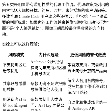
第五类是明显带有滥用性质的代理工作流。代理政策页列出的
内容包括大规模骚扰、钓鱼、监控、未经授权的账户访问等。
多数普通 Claude Code 用户离这些还很远，但它给了一个很重
要的判断标准：如果你的工作流越来越像“规模化自动化行为”
而不是“个人编码辅助”，那你正朝风控最容易收紧的方向移
动。
实操上可以这样理解：
风险模式
为什么危险
更低风险的替代做法
Anthropic 公开把付
不支持地区注
等官方支持，或者改用
费访问与支持地区和
册或使用
真正向你开放的产品面
手机号绑定
每个人各用各的账号，
共享账号或借
条款明确不允许把账
或把共享工作迁移到组
用凭据
号提供给他人使用
织/API 路径
用消费者订阅
条款限制非人类访
自动化和集成场景统一
给 bot 或 agent
问，API key 才是公
走 Anthropic API