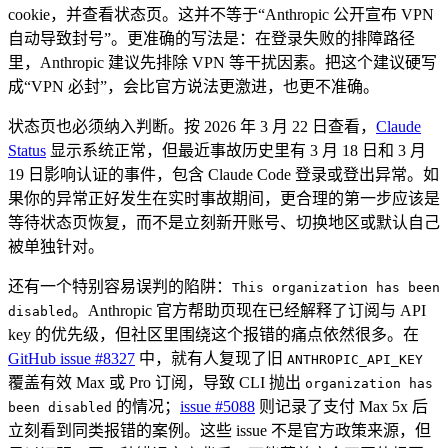
cookie，并查看状态页。这并不等于“Anthropic 公开宣布 VPN
自动导致封号”。更准确的写法是：在登录失败的排障路径
里，Anthropic 建议先排除 VPN 等干扰因素。把这个建议硬写
成“VPN 必封”，会比官方说法更激进，也更不准确。
状态页也必须纳入判断。按 2026 年 3 月 22 日查看，
Claude
Status
显示系统正常，但最近事故历史里有 3 月 18 日和 3 月
19 日影响认证的事件，包含 Claude Code 登录或登出异常。如
果你的异常正好发生在实时事故期间，更合理的第一步应该是
等待状态页恢复，而不是立刻新开账号、切换地区或默认自己
被单独针对。
还有一个特别容易误判的陷阱：
This organization has been
。Anthropic 官方帮助页现在已经解释了订阅与 API
disabled
key 的优先级，但社区里围绕这个报错的痛点依然很多。在
GitHub issue #8327
中，就有人复现了旧
ANTHROPIC_API_KEY
覆盖有效 Max 或 Pro 订阅，导致 CLI 抛出
organization has
的情况；
issue #5088
则记录了支付 Max 5x 后
been disabled
立刻看到同类报错的案例。这些 issue 不是官方政策来源，但