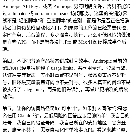
Anthropic API key，或者 Anthropic 另有明确允许，否则不能通
过 automated 或 non-human means 访问服务。这里的关键分界
线不是“轻度脚本”和“重度脚本”的差别，而是你是否正在把消
费者订阅伪装成自动化入口。如果你的工作流已经需要代理、
定时任务、后台流程、多步骤自动执行，那么更低风险的做法
是直奔 API，而不是想办法把 Pro 或 Max 订阅硬撑成半个后
端。
第四，不要把普通产品状态讲成封号故事。Anthropic 当前的
帮助页已经单独解释了 usage limits、共享用量池、登录事故、
认证冲突等状态。五小时重置不是封号，状态页事故不是封
号，旧环境变量覆盖订阅也不是封号。很多人真正的问题不是
被执行了 safeguards，而是他们先误判，再做出更糟糕的后续
动作。
第五，让你的访问路径足够“可审计”。如果别人问你“你是怎
么在用 Claude 的”，最低风险的回答应该足够简单：我自己的
账号，我自己的验证号码，我自己所在的支持地区，官方登
录，账号不共享，需要自动化时单独走 API。看起来越平淡，