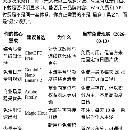
关键决策条件：你今天大概能生成多少张、有没有注册门槛、
下载是否带明显水印、能否用于品牌内容、Web 免费和 API
付费是不是同一套体系。你真正需要的不是“最多工具名”，而
是“最少误判”。
你的核心
当前免费现实（2026-
建议首选
为什么
需求
03-13）
综合质量
对话式改图与
免费可用，但官方未
ChatGPT
与编辑体
连续迭代体验
Free
给固定每日图片数
验
更强
Gemini /
免费日产
主流平台里额
免费层最多每天 20 张
Nano
量可规划
度描述更清晰
（官方页面口径）
Banana 2
商业向定位与
免费层存在，但以积
商业场景
Adobe
权益表达更明
分为主、不是高额度
Firefly
稳妥优先
确
白给
免注册快
无账号可直接
不注册每天 10 张，免
Magic Hour
速出图
开始
费层为个人用途
新用户免费积
少量干净
首次 8 积分，可通过