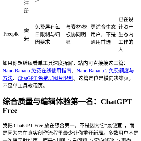
注
册
已在设
免费层有每
与素材/模
更适合生态
计资产
需
Freepik
日限制与归
板协同明
用户，不是
生态内
要
因要求
显
通用首选
工作的
人
如果你想继续看单工具深度拆解，站内可直接接这三篇：
Nano Banana 免费在线使用指南
、
Nano Banana 2 免费额度与
方法
、
ChatGPT 免费层图片限制
。这篇定位是横向决策页，
不是单工具教程页。
综合质量与编辑体验第一名：ChatGPT
Free
我把 ChatGPT Free 放在综合第一，不是因为它“最便宜”，而
是因为它在真实创作流程里最少让你重开新局。多数用户不是
一次提示就结束，而是“出图 -> 看问题 -> 定向修改 -> 再微