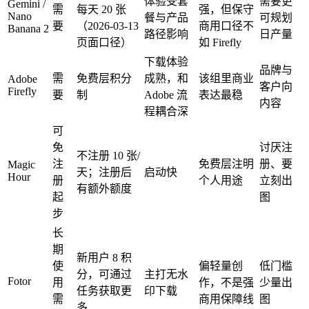
体验受套
需要更
Gemini /
需
每天 20 张
强，但保守
Nano
餐与产品
可规划
要
（2026-03-13
商用口径不
Banana 2
路径影响
日产量
页面口径）
如 Firefly
下载体验
品牌与
需
免费层积分
成熟，和
该组里商业
Adobe
客户向
Firefly
要
制
Adobe 流
表达最稳
内容
程耦合深
可
免
讨厌注
不注册 10 张/
注
免费层注明
册、要
Magic
天；注册后
启动快
Hour
册
个人用途
立刻出
有额外额度
起
图
步
长
期
新用户 8 积
使
偏轻量创
低门槛
分，可通过
主打无水
Fotor
用
作，不是强
少量出
任务获取更
印下载
需
商用保障线
图
多