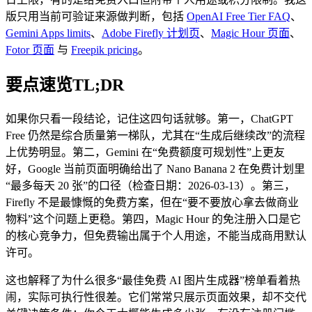
版只用当前可验证来源做判断，包括
OpenAI Free Tier FAQ
、
Gemini Apps limits
、
Adobe Firefly 计划页
、
Magic Hour 页面
、
Fotor 页面
与
Freepik pricing
。
要点速览TL;DR
如果你只看一段结论，记住这四句话就够。第一，ChatGPT
Free 仍然是综合质量第一梯队，尤其在“生成后继续改”的流程
上优势明显。第二，Gemini 在“免费额度可规划性”上更友
好，Google 当前页面明确给出了 Nano Banana 2 在免费计划里
“最多每天 20 张”的口径（检查日期：2026-03-13）。第三，
Firefly 不是最慷慨的免费方案，但在“要不要放心拿去做商业
物料”这个问题上更稳。第四，Magic Hour 的免注册入口是它
的核心竞争力，但免费输出属于个人用途，不能当成商用默认
许可。
这也解释了为什么很多“最佳免费 AI 图片生成器”榜单看着热
闹，实际可执行性很差。它们常常只展示页面效果，却不交代