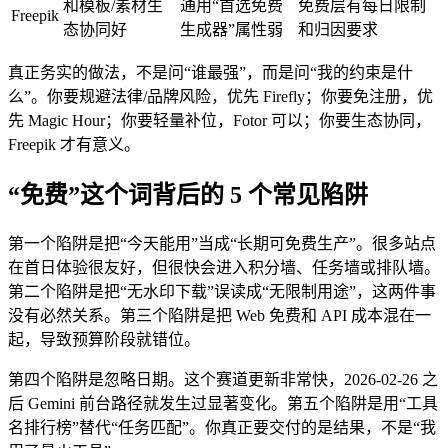
和模板/素材生
通用“首选免费
免费层有每日限制
Freepik
态协同好
生成器”属性弱
和归因要求
真正务实的做法，不是问“谁最强”，而是问“我的约束是什
么”。你要规避法律/品牌风险，优先 Firefly；你要免注册，优
先 Magic Hour；你要轻量补位，Fotor 可以；你要生态协同，
Freepik 才有意义。
“免费”这个词背后的 5 个常见陷阱
第一个陷阱是把“今天能用”当成“长期可免费生产”。很多站点
在首日体验很友好，但很快会进入积分墙、任务墙或排队墙。
第二个陷阱是把“无水印下载”误读成“无限制用途”，这两件事
没有必然关系。第三个陷阱是把 Web 免费和 API 成本混在一
起，导致预算阶段就错位。
第四个陷阱是忽略日期。这个赛道更新非常快，2026-02-26 之
后 Gemini 前台路径就发生过显著变化。第五个陷阱是用“工具
名排行榜”替代“任务匹配”。你真正要交付的是结果，不是“我