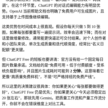
调”。在这个环节里，ChatGPT 的对话式编辑能力有明显优
势。OpenAI 当前帮助文档也明确了免费用户可生成图片，且
支持基于上传图像继续编辑。
这类优势在时间成本上很直观。假设你每天只做 5 到 10 张
图，如果每张都要重写一遍提示词，效率会迅速下降；而在对
话里做增量修改，通常能更快逼近可交付结果。对个人创作者
和小团队来说，单次生成质量和迭代顺滑度，经常比“名义日
配额”更关键。
但 ChatGPT Free 的短板也要讲清：官方没有给一个固定每日
图片数量承诺。文档给的是“免费可用 + 低于付费额度 + 受系
统负载影响”，并且图片生成耗时可能到
2 分钟
。这意味着它
更像“高质量免费样机”，不是“可严格排班的免费产线”。
所以这里的决策建议很具体：你如果更关心“每张都要做得更
好”，ChatGPT Free 仍是优先；你如果更关心“今天必须稳定出
20 张左右”，那就先用 Gemini。把质量工作流和产量工作流分
开，你就不会在错误维度上对比工具。