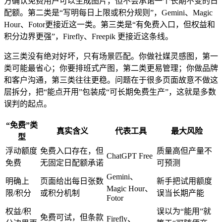
方确认免费用户可以生成图片，但不会承诺一个长期不变的日
配额。第二类是“写明每日上限或积分规则”，Gemini、Magic
Hour、Fotor更接近这一类。第三类是“有免费入口，但权益和
积分边界更强”，Firefly、Freepik 更接近这条线。
这三类没有绝对好坏，只有场景匹配。你做社媒灵感图，第一
类可能最省心；你要排班式产图，第二类更易管理；你做品牌
和客户沟通，第三类往往更稳。问题在于很多页面故意不做这
层拆分，把“能点开用”包装成“可长期免费生产”，这就是多数
误判的起点。
“免费”类
真实含义
代表工具
最大风险
型
浮动额度
免费入口存在，但
质量高但产量不
ChatGPT Free
免费
无固定日配额承诺
可预测
Gemini、
明确上
页面给出每日张数
新手把试用额度
Magic Hour、
限/积分
或积分机制
误当长期产能
Fotor
权益/积
误以为“能用”就
免费可试，但条款
Firefly、