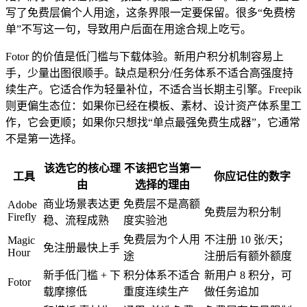
写了免费层偏个人用途，这条界限一定要保留。很多“免费榜
单”不写这一句，导致用户后面在用途合规上吃亏。
Fotor 的价值是低门槛与下载体验。新用户积分机制容易上
手，少量出图很顺手。缺点是积分/任务体系不适合高强度持
续生产。它适合作为轻量补位，不适合当长期主引擎。Freepik
则更偏生态位：如果你已经在模板、素材、设计资产体系里工
作，它会更顺；如果你只想找“单点最强免费生成器”，它通常
不是第一选择。
该选它的核心理
不该把它当第一
工具
你应记住的数字
由
选择的理由
商业场景表达更
免费层不是高额
Adobe
免费层为积分制
Firefly
稳、流程成熟
度实验池
免费层为个人用
不注册 10 张/天；
Magic
免注册最快上手
Hour
途
注册后有额外额度
新手低门槛 + 下
积分体系不适合
新用户 8 积分，可
Fotor
载摩擦低
重度连续生产
做任务追加