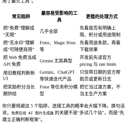
用了最火工具”。
最容易受影响的工
常见陷阱
更稳的处理方式
具
把“免费”理解成
先看是否有明确上
几乎全部
“无限”
限、积分或用途限制
把“无水印”理解
Fotor、Magic Hour
先看用途条款，再看
成“可随便商用”
等
下载效果
把 Web 免费当成
开发前先读官方
Gemini 尤其典型
API 免费
pricing 与 rate limits
Gemini、ChatGPT
只信带日期的官方帮
用旧教程判断新
UI
等快速迭代产品
助页或更新日志
把奖励积分当长
Fotor 等任务积分模
把它当过渡方案，不
期供给
型
当主生产方案
你只要规避这 5 个陷阱，选错工具的概率会大幅下降。换句话
说，
的关键不是“多试几个站”，而是“先
免费在线 AI 图片生成器
建立正确判断框架”。