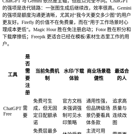
ChatGPT 与 Gemini 依然是主轴，但胜点完全不同。ChatGPT
的强项是迭代链路：一张图生成后继续改，效率很高。Gemini
的强项是额度沟通更清晰，尤其对“我今天要交多少图”的用户
更友好。Firefly 的价值不在免费量，而在“用于工作场景时心
理成本更低”。Magic Hour 胜在免注册启动；Fotor 胜在积分和
下载摩擦低；Freepik 更适合已经在模板/素材生态里工作的用
户。
是
否
需
当前免费机
水印/下载
商业场景稳
最适合
工具
要
制
体验
健性
的人
注
册
免费可生
官方文档
通用性强，
追求高
需
成，但无固
未强调强
但品牌级场
质量与
ChatGPT
Free
要
定日配额承
制可见水
景仍要看具
连续改
诺
印策略
体条款
图
免费层最多
主流可用