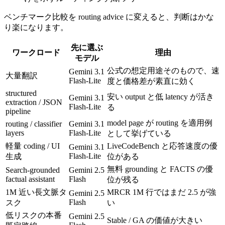
ベンチマーク比較を routing advice に変えると、判断はかな
り楽になります。
先に選ぶ
ワークロード
理由
モデル
公式の想定用途そのもので、速
Gemini 3.1
大量翻訳
Flash-Lite
度と価格差が素直に効く
structured
安い output と低 latency が活き
Gemini 3.1
extraction / JSON
Flash-Lite
る
pipeline
model page が routing を適用例
routing / classifier
Gemini 3.1
layers
Flash-Lite
として挙げている
軽量 coding / UI
LiveCodeBench と応答速度の優
Gemini 3.1
Flash-Lite
生成
位がある
無料 grounding と FACTS の優
Search-grounded
Gemini 2.5
factual assistant
Flash
位が残る
1M 近い長文脈タ
MRCR 1M 行ではまだ 2.5 が強
Gemini 2.5
Flash
スク
い
低リスクの本番
Gemini 2.5
Stable / GA の価値が大きい