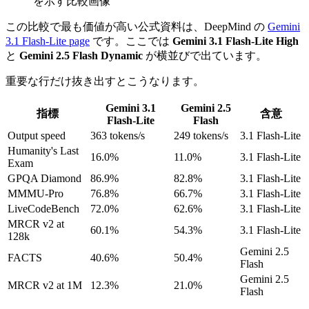
を示す比較画像
この比較で最も価値が高い公式資料は、DeepMind の
Gemini
3.1 Flash-Lite page
です。ここでは
Gemini 3.1 Flash-Lite High
と
Gemini 2.5 Flash Dynamic
が横並びで出ています。
重要な行だけ抜き出すとこうなります。
Gemini 3.1
Gemini 2.5
指標
含意
Flash-Lite
Flash
Output speed
363 tokens/s
249 tokens/s
3.1 Flash-Lite
Humanity's Last
16.0%
11.0%
3.1 Flash-Lite
Exam
GPQA Diamond
86.9%
82.8%
3.1 Flash-Lite
MMMU-Pro
76.8%
66.7%
3.1 Flash-Lite
LiveCodeBench
72.0%
62.6%
3.1 Flash-Lite
MRCR v2 at
60.1%
54.3%
3.1 Flash-Lite
128k
Gemini 2.5
FACTS
40.6%
50.4%
Flash
Gemini 2.5
MRCR v2 at 1M
12.3%
21.0%
Flash