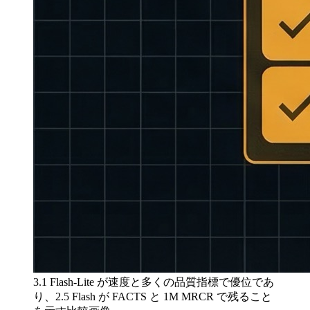
3.1 Flash-Lite が速度と多くの品質指標で優位であ
り、2.5 Flash が FACTS と 1M MRCR で残ること