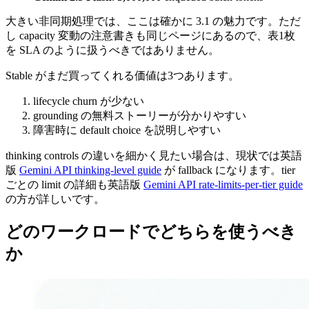
大きい非同期処理では、ここは確かに 3.1 の魅力です。ただ
し capacity 変動の注意書きも同じページにあるので、表1枚
を SLA のように扱うべきではありません。
Stable がまだ買ってくれる価値は3つあります。
lifecycle churn が少ない
grounding の無料ストーリーが分かりやすい
障害時に default choice を説明しやすい
thinking controls の違いを細かく見たい場合は、現状では英語
版
Gemini API thinking-level guide
が fallback になります。tier
ごとの limit の詳細も英語版
Gemini API rate-limits-per-tier guide
の方が詳しいです。
どのワークロードでどちらを使うべき
か