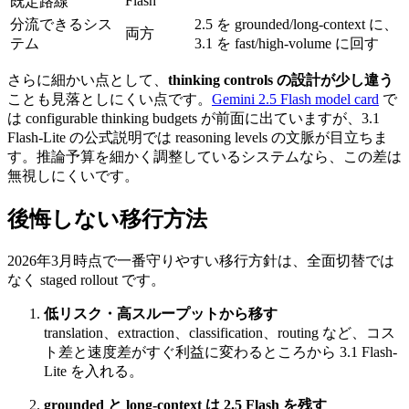
Flash
既定路線
分流できるシス
2.5 を grounded/long-context に、
両方
テム
3.1 を fast/high-volume に回す
さらに細かい点として、
thinking controls の設計が少し違う
ことも見落としにくい点です。
Gemini 2.5 Flash model card
で
は configurable thinking budgets が前面に出ていますが、3.1
Flash-Lite の公式説明では reasoning levels の文脈が目立ちま
す。推論予算を細かく調整しているシステムなら、この差は
無視しにくいです。
後悔しない移行方法
2026年3月時点で一番守りやすい移行方針は、全面切替では
なく staged rollout です。
低リスク・高スループットから移す
translation、extraction、classification、routing など、コス
ト差と速度差がすぐ利益に変わるところから 3.1 Flash-
Lite を入れる。
grounded と long-context は 2.5 Flash を残す