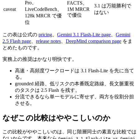
Pro、
FACTS、
3.1 は万能勝利で
caveat
LiveCodeBench、
1M MRCR
はない
で優位
128k MRCR で優
位
この表は公式の
pricing
、
Gemini 3.1 Flash-Lite page
、
Gemini
2.5 Flash page
、
release notes
、
DeepMind comparison page
をま
とめたものです。
実務上の推奨はかなり明快です。
高速・高頻度ワークロードは 3.1 Flash-Lite を先に当て
る。
grounded 経路、低リスクの本番既定路線、長文脈重視
のタスクは 2.5 Flash を残す。
分流できるなら単一モデルに寄せず、両方を役割分担
させる。
なぜこの比較はややこしいのか
この比較がややこしいのは、同じ階層同士の素直な比較では
ないからです。本来なら
Gemini 3.1 Flash-Lite vs Gemini