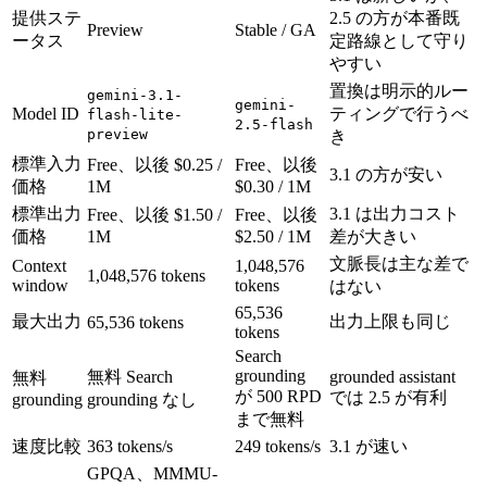
提供ステ
2.5 の方が本番既
Preview
Stable / GA
ータス
定路線として守り
やすい
置換は明示的ルー
gemini-3.1-
gemini-
Model ID
ティングで行うべ
flash-lite-
2.5-flash
preview
き
標準入力
Free、以後 $0.25 /
Free、以後
3.1 の方が安い
価格
1M
$0.30 / 1M
標準出力
3.1 は出力コスト
Free、以後 $1.50 /
Free、以後
価格
1M
$2.50 / 1M
差が大きい
文脈長は主な差で
Context
1,048,576
1,048,576 tokens
window
tokens
はない
65,536
最大出力
出力上限も同じ
65,536 tokens
tokens
Search
grounding
無料 Search
grounded assistant
無料
が 500 RPD
では 2.5 が有利
grounding
grounding なし
まで無料
速度比較
363 tokens/s
249 tokens/s
3.1 が速い
GPQA、MMMU-