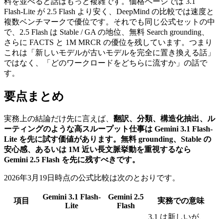
料を並べると話はもっと複雑です。価格ページでは 3.1
Flash-Lite が 2.5 Flash より安く、DeepMind の比較では速度と
複数ベンチマークで優位です。それでも同じ公式セットの中
で、2.5 Flash は Stable / GA の地位、無料 Search grounding、
さらに FACTS と 1M MRCR の優位を残しています。つまり
これは「新しいモデルが古いモデルを完全に置き換える話」
ではなく、「どのワークロードをどちらに流すか」の話で
す。
要点まとめ
実務上の結論だけ先に言えば、
翻訳、分類、構造化抽出、ル
ーティングのような高スループット仕事は Gemini 3.1 Flash-
Lite を先に試す価値があります。無料 grounding、Stable の
安心感、あるいは 1M 近い長文脈挙動を重視するなら
Gemini 2.5 Flash を先に残すべきです。
2026年3月19日時点の公式比較は次のとおりです。
Gemini 3.1 Flash-
Gemini 2.5
項目
実務での意味
Lite
Flash
3.1 は新しいが、