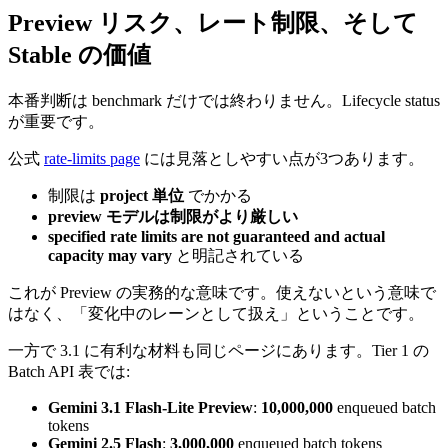
Preview リスク、レート制限、そして
Stable の価値
本番判断は benchmark だけでは終わりません。Lifecycle status
が重要です。
公式
rate-limits page
には見落としやすい点が3つあります。
制限は
project 単位
でかかる
preview モデルは制限がより厳しい
specified rate limits are not guaranteed and actual
capacity may vary
と明記されている
これが Preview の実務的な意味です。使えないという意味で
はなく、「変化中のレーンとして扱え」ということです。
一方で 3.1 に有利な材料も同じページにあります。Tier 1 の
Batch API 表では:
Gemini 3.1 Flash-Lite Preview
:
10,000,000
enqueued batch
tokens
Gemini 2.5 Flash
:
3,000,000
enqueued batch tokens