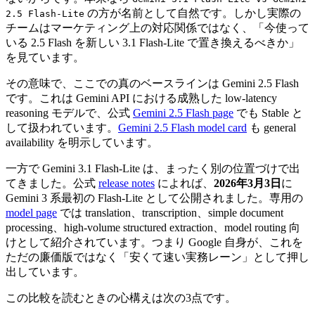
の方が名前として自然です。しかし実際の
2.5 Flash-Lite
チームはマーケティング上の対応関係ではなく、「今使って
いる 2.5 Flash を新しい 3.1 Flash-Lite で置き換えるべきか」
を見ています。
その意味で、ここでの真のベースラインは Gemini 2.5 Flash
です。これは Gemini API における成熟した low-latency
reasoning モデルで、公式
Gemini 2.5 Flash page
でも Stable と
して扱われています。
Gemini 2.5 Flash model card
も general
availability を明示しています。
一方で Gemini 3.1 Flash-Lite は、まったく別の位置づけで出
てきました。公式
release notes
によれば、
2026年3月3日
に
Gemini 3 系最初の Flash-Lite として公開されました。専用の
model page
では translation、transcription、simple document
processing、high-volume structured extraction、model routing 向
けとして紹介されています。つまり Google 自身が、これを
ただの廉価版ではなく「安くて速い実務レーン」として押し
出しています。
この比較を読むときの心構えは次の3点です。