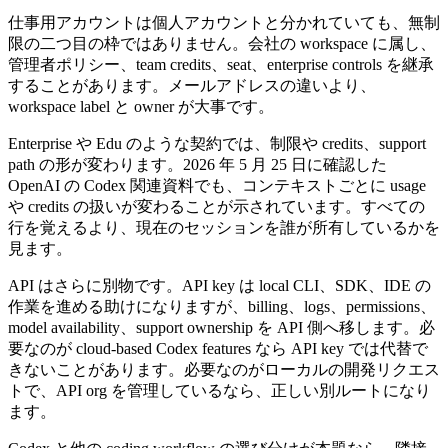
仕事用アカウントは個人アカウントと分かれていても、無制
限の二つ目の枠ではありません。会社の workspace に属し、
管理者ポリシー、team credits、seat、enterprise controls を継承
することがあります。メールアドレスの違いより、
workspace label と owner が大事です。
Enterprise や Edu のような契約では、制限や credits、support
path の形が変わります。2026 年 5 月 25 日に確認した
OpenAI の Codex 関連資料でも、コンテキストごとに usage
や credits の扱いが変わることが示されています。すべての
行を覚えるより、現在のセッションを誰が所有しているかを
見ます。
API はさらに別物です。API key は local CLI、SDK、IDE の
作業を進める助けになりますが、billing、logs、permissions、
model availability、support ownership を API 側へ移します。必
要なのが cloud-based Codex features なら API key では代替で
きないことがあります。必要なのがローカルの開発リクエス
トで、API org を管理しているなら、正しい別ルートになり
ます。