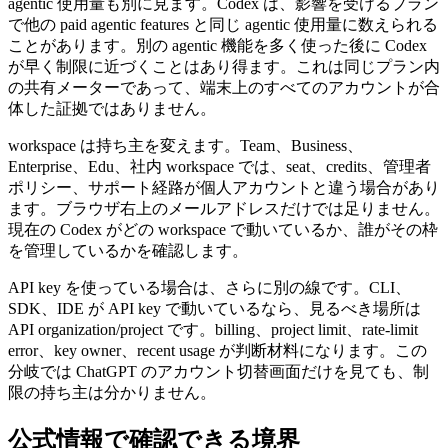
agentic 使用量も別に見ます。Codex は、影響を受けるプラン
で他の paid agentic features と同じ agentic 使用量に数えられる
ことがあります。別の agentic 機能を多く使った後に Codex
が早く制限に近づくことはあり得ます。これは同じプラン内
の共有メーターであって、端末上のすべてのアカウントが合
体した証拠ではありません。
workspace は持ち主を変えます。Team、Business、
Enterprise、Edu、社内 workspace では、seat、credits、管理者
ポリシー、サポート経路が個人アカウントと違う場合があり
ます。ブラウザ右上のメールアドレスだけでは足りません。
現在の Codex がどの workspace で動いているか、誰がその枠
を管理しているかを確認します。
API key を使っている場合は、さらに別の線です。CLI、
SDK、IDE が API key で動いているなら、見るべき場所は
API organization/project です。billing、project limit、rate-limit
error、key owner、recent usage が判断材料になります。この
分岐では ChatGPT のアカウント切替画面だけを見ても、制
限の持ち主は分かりません。
公式情報で確認できる境界