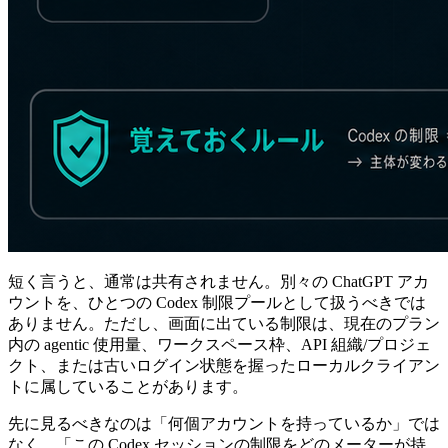
短く言うと、通常は共有されません。別々の ChatGPT アカ
ウントを、ひとつの Codex 制限プールとして扱うべきでは
ありません。ただし、画面に出ている制限は、現在のプラン
内の agentic 使用量、ワークスペース枠、API 組織/プロジェ
クト、または古いログイン状態を握ったローカルクライアン
トに属していることがあります。
先に見るべきなのは「何個アカウントを持っているか」では
なく、「この Codex セッションの制限をどのメーターが持