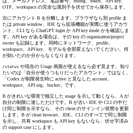
は、メールアドレス、電話番号、billing、token、API key、
OTP、workspace の完全な識別子を伏せてから保存します。
次にアカウント B を分離します。ブラウザなら別 profile ま
たは private window、IDE なら拡張機能が実際に使うアカウ
ント、CLI なら ChatGPT login か API key mode かを確認しま
す。API key がある場合は、その key の organization/project
owner も記録します。同時にネットワーク、profile、
workspace、API key、モデルを全部変えないでください。何
が効いたのか分からなくなります。
や現在の Usage 画面が使えるなら必ず見ます。知り
/status
たいのは「自分が使うつもりだったアカウント」ではなく、
「Codex が制限発生時に active と見なした account、
workspace、API org、bucket」です。
B がきれいな環境で独立した usage を示して動くなら、A が
自分の制限に達しただけです。B が古い IDE や CLI の中だ
け同じ制限を示すなら、その client のサインイン状態を更新
します。B が clean browser、IDE、CLI のすべてで同じ制限
を示し、共有 workspace も API key もないなら、伏せ字済み
の support case にします。