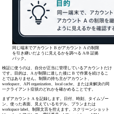
同じ端末でアカウント B がアカウント A の制限
を引き継いだように見えるかを調べる A/B 証拠
パック。
検証に使うのは、自分が正当に管理しているアカウントだけ
です。目的は、A が制限に達した後に B で作業を続けるこ
とではありません。制限の持ち主がアカウント、
workspace、API organization、local cache、または未解決の同
一クライアント症状のどれかを確かめることです。
まずアカウント A を記録します。日付、時刻、タイムゾー
ン、使った表面、見えているモデル、プランまたは
workspace label、制限文言を控えます。スクリーンショット