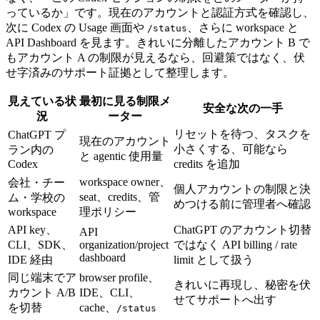
っているか」です。現在のアカウントと認証方式を確認し、
次に Codex の Usage 画面や
、さらに workspace と
/status
API Dashboard を見ます。きれいに分離したアカウント B で
もアカウント A の制限が見えるなら、回避策ではなく、伏
せ字済みのサポート証拠として整理します。
見えている状
最初に見る制限メ
安全な次の一手
況
ーター
リセットを待つ、タスクを
ChatGPT プ
現在のアカウント
小さくする、可能なら
ラン内の
と agentic 使用量
Codex
credits を追加
workspace owner、
会社・チー
個人アカウントの制限と決
seat、credits、管
ム・学校の
めつける前に管理者へ確認
workspace
理ポリシー
API key、
ChatGPT のアカウント切替
API
CLI、SDK、
organization/project
ではなく API billing / rate
dashboard
IDE 経由
limit として扱う
同じ端末でア
browser profile、
きれいに再現し、秘密を伏
カウント A/B
IDE、CLI、
せてサポートへ出す
を切替
cache、
/status