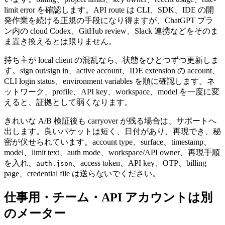
limit error を確認します。API route は CLI、SDK、IDE の開
発作業を続ける正規の手段になり得ますが、ChatGPT プラ
ン内の cloud Codex、GitHub review、Slack 連携などをそのま
ま置き換えるとは限りません。
持ち主が local client の混乱なら、状態をひとつずつ更新しま
す。sign out/sign in、active account、IDE extension の account、
CLI login status、environment variables を順に確認します。ネ
ットワーク、profile、API key、workspace、model を一度に変
えると、証拠として弱くなります。
きれいな A/B 検証後も carryover が残る場合は、サポートへ
出します。良いパケットは短く、日付があり、再現でき、秘
密が伏せられています。account type、surface、timestamp、
model、limit text、auth mode、workspace/API owner、再現手順
を入れ、
、access token、API key、OTP、billing
auth.json
page、credential file は送らないでください。
仕事用・チーム・API アカウントは別
のメーター