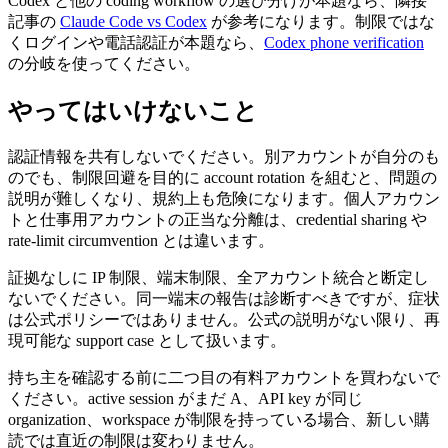
Codex と他の coding workflow の選び分けが本題なら、隣接
記事の
Claude Code vs Codex
が参考になります。制限ではな
くログインや電話認証が本題なら、
Codex phone verification
の分岐を使ってください。
やってはいけないこと
認証情報を共有しないでください。別アカウントが自分のも
のでも、制限回避を目的に account rotation を組むと、問題の
説明が難しくなり、規約上も危険になります。個人アカウン
トと仕事用アカウントの正当な分離は、credential sharing や
rate-limit circumvention とは違います。
証拠なしに IP 制限、端末制限、全アカウント統合と断定し
ないでください。同一端末の報告は診断すべきですが、症状
は公式ポリシーではありません。公式の説明がない限り、再
現可能な support case として扱います。
持ち主を確認する前に二つ目の有料アカウントを買わないで
ください。active session がまだ A、API key が同じ
organization、workspace が制限を持っている場合、新しい購
読では直近の制限は変わりません。