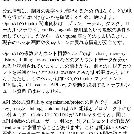
公式情報は、制限の数字を丸暗記するためではなく、どの境
界を混ぜてはいけないかを確認するために使います。
OpenAI の Codex 関連資料は、プラン、モデル、タスク、ロ
ーカル/クラウド、credits、agentic 使用量という複数の条件を
示しています。だから、古い quota 表をそのまま貼るより、
現在の Usage 画面や公式ページに戻れる構造が安全です。
OpenAI の複数アカウント切替ヘルプでは、chats、memory、
history、billing、workspaces などのアカウントデータが分か
れると説明されています。この前提から、別々の正規アカウ
ントを最初からひとつの allowance とみなす必要はありませ
ん。ただし、このヘルプはすべての Codex クライアント、
IDE 拡張、CLI cache、API key の挙動を説明するトラブルシ
ュート資料ではありません。
API は公式資料上も organization/project の世界です。API
key、usage、billing、rate limit は API 組織とプロジェクトにひ
も付きます。Codex CLI や IDE が API key を使うと、同じ
API 組織内の別ユーザー、別 key、別プロジェクトの消費が
headroom に影響することがあります。これは組織レベルの
正常なメーターであって、ChatGPT アカウント間の謎の共