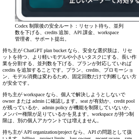
Codex 制限後の安全ルート：リセット待ち、並列
数を下げる、credits 追加、API 課金、workspace
管理者、サポート提出。
持ち主が ChatGPT plan bucket なら、安全な選択肢は、リセ
ットを待つ、より軽いモデルや小さいタスクにする、長い作
業を分割する、並列数を下げる、プランが対応していれば
credits を追加することです。プラン、credits、プロモーショ
ン、モデル消費は変わるため、固定回数だけで判断しない方
が安全です。
持ち主が workspace なら、個人で解決しようとしないで
owner または admin に確認します。seat が有効か、credit pool
が残っているか、admin policy が機能を制限していないか、
メンバー権限が足りているかを見ます。workspace が持つ制
限は、別の個人アカウントでは増えません。
持ち主が API organization/project なら、API の問題として扱
います。billing、project limits、key owner、recent usage、rate-