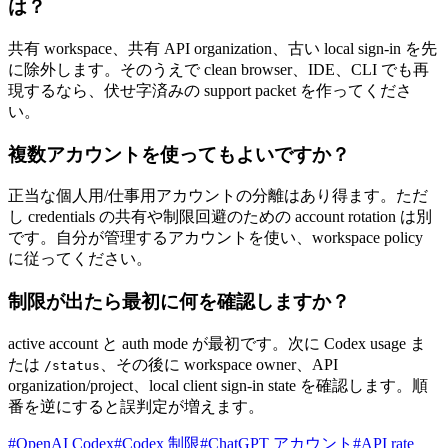
は？
共有 workspace、共有 API organization、古い local sign-in を先
に除外します。そのうえで clean browser、IDE、CLI でも再
現するなら、伏せ字済みの support packet を作ってくださ
い。
複数アカウントを使ってもよいですか？
正当な個人用/仕事用アカウントの分離はあり得ます。ただ
し credentials の共有や制限回避のための account rotation は別
です。自分が管理するアカウントを使い、workspace policy
に従ってください。
制限が出たら最初に何を確認しますか？
active account と auth mode が最初です。次に Codex usage ま
たは
、その後に workspace owner、API
/status
organization/project、local client sign-in state を確認します。順
番を逆にすると誤判定が増えます。
#
OpenAI Codex
#
Codex 制限
#
ChatGPT アカウント
#
API rate