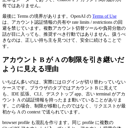
有ではありません。
最後に Terms の境界があります。OpenAI の
Terms of Use
は、アカウント認証情報の共有や rate limits / restrictions の回
避を禁じています。複数アカウント切替ツールや負荷分散の
話が目に入っても、推奨すべき行動ではありません。扱うべ
きなのは、正しい持ち主を見つけて、安全に続けることで
す。
アカウント B が A の制限を引き継いだ
ように見える理由
いちばん多いのは、実際にはログインが切り替わっていない
ケースです。ブラウザのタブではアカウント B に見えて
も、IDE 拡張、CLI、デスクトップ app、古い terminal がアカ
ウント A の認証情報を持ったまま動いていることがありま
す。この場合、制限が移動したのではなく、リクエストが最
初から A の context で送られています。
browser profile も混乱を作ります。同じ profile に複数の