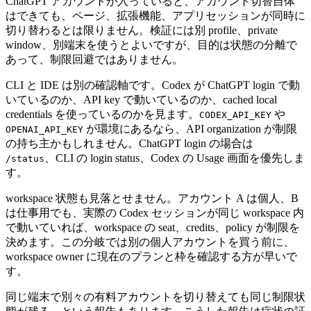
ChatGPT アカウントが入っていると、アカウント切替自体
はできても、ページ、拡張機能、アプリセッションが同時に
切り替わるとは限りません。検証には別 profile、private
window、別端末を使うとよいですが、目的は状態の分離で
あって、制限回避ではありません。
CLI と IDE は別の確認軸です。Codex が ChatGPT login で動
いているのか、API key で動いているのか、cached local
credentials を使っているのかを見ます。
や
CODEX_API_KEY
が環境にあるなら、API organization が制限
OPENAI_API_KEY
の持ち主かもしれません。ChatGPT login の場合は
、CLI の login status、Codex の Usage 画面を優先しま
/status
す。
workspace 状態も見落とせません。アカウント A は個人、B
は仕事用でも、実際の Codex セッションが同じ workspace 内
で動いていれば、workspace の seat、credits、policy が制限を
決めます。この分岐では別の個人アカウントを買う前に、
workspace owner に現在のプランと枠を確認する方が早いで
す。
同じ端末で別々の有料アカウントを切り替えても同じ制限状