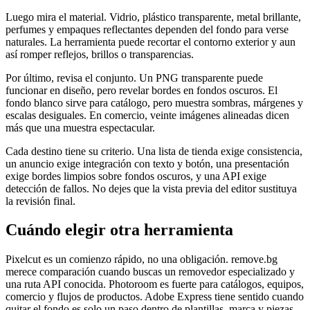
Luego mira el material. Vidrio, plástico transparente, metal brillante,
perfumes y empaques reflectantes dependen del fondo para verse
naturales. La herramienta puede recortar el contorno exterior y aun
así romper reflejos, brillos o transparencias.
Por último, revisa el conjunto. Un PNG transparente puede
funcionar en diseño, pero revelar bordes en fondos oscuros. El
fondo blanco sirve para catálogo, pero muestra sombras, márgenes y
escalas desiguales. En comercio, veinte imágenes alineadas dicen
más que una muestra espectacular.
Cada destino tiene su criterio. Una lista de tienda exige consistencia,
un anuncio exige integración con texto y botón, una presentación
exige bordes limpios sobre fondos oscuros, y una API exige
detección de fallos. No dejes que la vista previa del editor sustituya
la revisión final.
Cuándo elegir otra herramienta
Pixelcut es un comienzo rápido, no una obligación. remove.bg
merece comparación cuando buscas un removedor especializado y
una ruta API conocida. Photoroom es fuerte para catálogos, equipos,
comercio y flujos de productos. Adobe Express tiene sentido cuando
quitar el fondo es solo un paso dentro de plantillas, marca y piezas