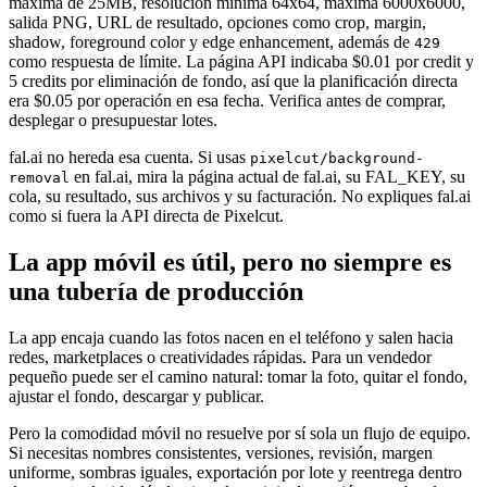
máxima de 25MB, resolución mínima 64x64, máxima 6000x6000,
salida PNG, URL de resultado, opciones como crop, margin,
shadow, foreground color y edge enhancement, además de
429
como respuesta de límite. La página API indicaba $0.01 por credit y
5 credits por eliminación de fondo, así que la planificación directa
era $0.05 por operación en esa fecha. Verifica antes de comprar,
desplegar o presupuestar lotes.
fal.ai no hereda esa cuenta. Si usas
pixelcut/background-
en fal.ai, mira la página actual de fal.ai, su FAL_KEY, su
removal
cola, su resultado, sus archivos y su facturación. No expliques fal.ai
como si fuera la API directa de Pixelcut.
La app móvil es útil, pero no siempre es
una tubería de producción
La app encaja cuando las fotos nacen en el teléfono y salen hacia
redes, marketplaces o creatividades rápidas. Para un vendedor
pequeño puede ser el camino natural: tomar la foto, quitar el fondo,
ajustar el fondo, descargar y publicar.
Pero la comodidad móvil no resuelve por sí sola un flujo de equipo.
Si necesitas nombres consistentes, versiones, revisión, margen
uniforme, sombras iguales, exportación por lote y reentrega dentro