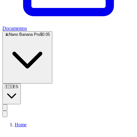
Documentos
🍌
Nano Banana Pro
$0.05
🇪🇸
ES
Home