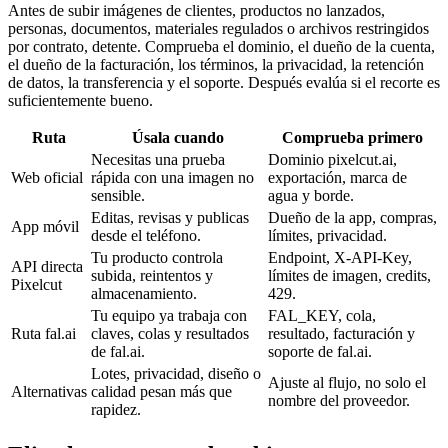
Antes de subir imágenes de clientes, productos no lanzados,
personas, documentos, materiales regulados o archivos restringidos
por contrato, detente. Comprueba el dominio, el dueño de la cuenta,
el dueño de la facturación, los términos, la privacidad, la retención
de datos, la transferencia y el soporte. Después evalúa si el recorte es
suficientemente bueno.
Ruta
Úsala cuando
Comprueba primero
Necesitas una prueba
Dominio pixelcut.ai,
Web oficial
rápida con una imagen no
exportación, marca de
sensible.
agua y borde.
Editas, revisas y publicas
Dueño de la app, compras,
App móvil
desde el teléfono.
límites, privacidad.
Tu producto controla
Endpoint, X-API-Key,
API directa
subida, reintentos y
límites de imagen, credits,
Pixelcut
almacenamiento.
429.
Tu equipo ya trabaja con
FAL_KEY, cola,
Ruta fal.ai
claves, colas y resultados
resultado, facturación y
de fal.ai.
soporte de fal.ai.
Lotes, privacidad, diseño o
Ajuste al flujo, no solo el
Alternativas
calidad pesan más que
nombre del proveedor.
rapidez.