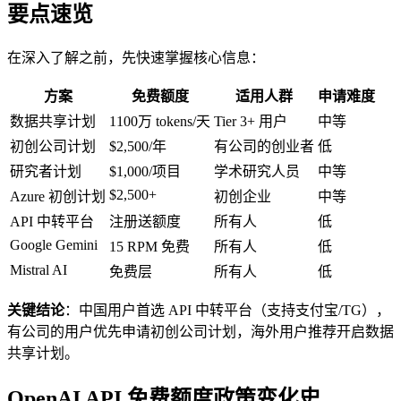
要点速览
在深入了解之前，先快速掌握核心信息：
方案
免费额度
适用人群
申请难度
数据共享计划
1100万 tokens/天
Tier 3+ 用户
中等
初创公司计划
$2,500/年
有公司的创业者
低
研究者计划
$1,000/项目
学术研究人员
中等
$2,500+
Azure 初创计划
初创企业
中等
API 中转平台
注册送额度
所有人
低
Google Gemini
15 RPM 免费
所有人
低
Mistral AI
免费层
所有人
低
关键结论
：中国用户首选 API 中转平台（支持支付宝/TG），
有公司的用户优先申请初创公司计划，海外用户推荐开启数据
共享计划。
OpenAI API 免费额度政策变化史