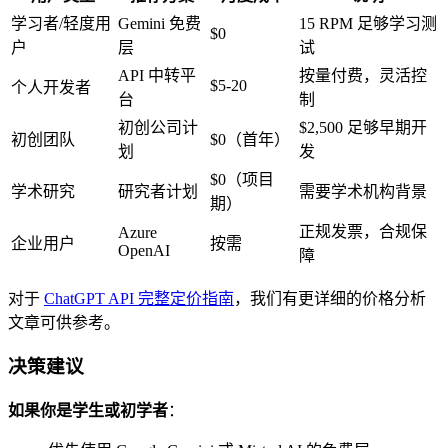
学习者/轻度用
Gemini 免费
15 RPM 足够学习测
$0
户
层
试
API 中转平
按量付费，灵活控
$5-20
个人开发者
台
制
初创公司计
$2,500 足够早期开
初创团队
$0（首年）
划
发
$0（项目
学术研究
研究者计划
需要学术机构背景
期）
正规发票，合规保
Azure
企业用户
按需
OpenAI
障
对于
ChatGPT API 完整定价指南
，我们有更详细的价格分析
文章可供参考。
决策建议
如果你是学生或初学者
：