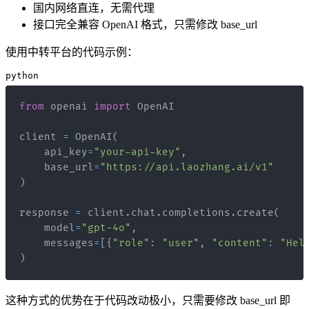
国内网络直连，无需代理
接口完全兼容 OpenAI 格式，只需修改 base_url
使用中转平台的代码示例：
python
from
 openai 
import
client 
=
 OpenAI
(
    api_key
=
"your-api-key"
,
    base_url
=
"https://api.laozhang.ai/v1"
)
response 
=
 client
.
chat
.
completions
.
create
(
    model
=
"gpt-4o"
,
    messages
=
[
{
"role"
:
"user"
,
"content"
:
"Hel
)
这种方式的优势在于代码改动极小，只需要修改 base_url 即