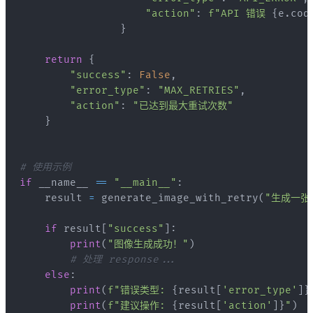
"action"
:
f"API 错误 
{
e
.
cod
}
return
{
"success"
:
False
,
"error_type"
:
"MAX_RETRIES"
,
"action"
:
"已达到最大重试次数"
}
# 使用示例
if
 __name__ 
==
"__main__"
:
    result 
=
 generate_image_with_retry
(
"生成一张
if
 result
[
"success"
]
:
print
(
"图像生成成功！"
)
# 处理 response...
else
:
print
(
f"错误类型: 
{
result
[
'error_type'
]
}
print
(
f"建议操作: 
{
result
[
'action'
]
}
"
)