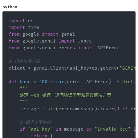
python
import
import
from
 google 
import
from
 google
.
genai 
import
from
 google
.
genai
.
errors 
import
# 初始化客户端
client 
=
 genai
.
Client
(
api_key
=
os
.
getenv
(
"GEMIN
def
handle_400_error
(
error
:
 APIError
)
-
>
dict
:
    """
    message 
=
str
(
error
.
message
)
.
lower
(
)
if
 er
# 错误类型映射
if
"api key"
in
 message 
or
"invalid key"
i
return
{