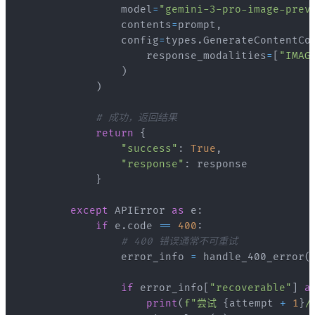
                model
=
"gemini-3-pro-image-prev
                contents
=
prompt
,
                config
=
types
.
GenerateContentCo
                    response_modalities
=
[
"IMAG
)
)
# 成功，返回结果
return
{
"success"
:
True
,
"response"
:
}
except
 APIError 
as
 e
:
if
 e
.
code 
==
400
:
# 400 错误通常不可重试
                error_info 
=
 handle_400_error
(
if
 error_info
[
"recoverable"
]
a
print
(
f"尝试 
{
attempt 
+
1
}
/