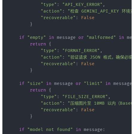
"type"
:
"API_KEY_ERROR"
,
"action"
:
"检查 GEMINI_API_KEY 环
"recoverable"
:
False
}
if
"empty"
in
 message 
or
"malformed"
in
 me
return
{
"type"
:
"FORMAT_ERROR"
,
"action"
:
"验证请求 JSON 格式，确保必填
"recoverable"
:
False
}
if
"size"
in
 message 
or
"limit"
in
 message
return
{
"type"
:
"FILE_SIZE_ERROR"
,
"action"
:
"压缩图片至 10MB 以内（Base6
"recoverable"
:
False
}
if
"model not found"
in
 message
: