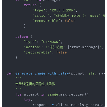
return
{
"type"
:
"ROLE_ERROR"
,
"action"
:
"确保消息 role 为 'user' 或 
"recoverable"
:
False
}
return
{
"type"
:
"UNKNOWN"
,
"action"
:
f"未知错误: 
{
error
.
message
}
"
,
"recoverable"
:
False
}
def
generate_image_with_retry
(
prompt
:
str
,
 max
    """
for
 attempt 
in
range
(
max_retries
)
:
try
:
            response 
=
 client
.
models
.
generate_