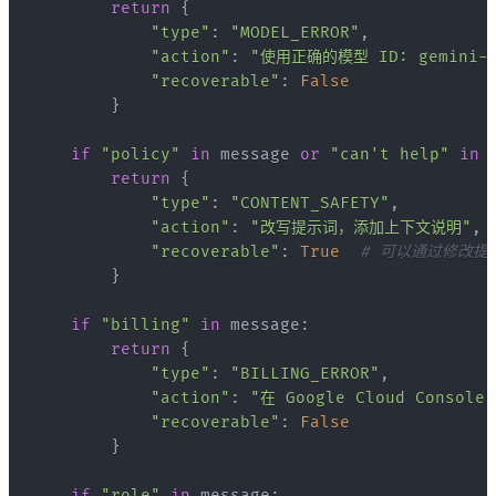
return
{
"type"
:
"MODEL_ERROR"
,
"action"
:
"使用正确的模型 ID: gemini-3-
"recoverable"
:
False
}
if
"policy"
in
 message 
or
"can't help"
in
 
return
{
"type"
:
"CONTENT_SAFETY"
,
"action"
:
"改写提示词，添加上下文说明"
,
"recoverable"
:
True
# 可以通过修改提
}
if
"billing"
in
 message
:
return
{
"type"
:
"BILLING_ERROR"
,
"action"
:
"在 Google Cloud Consol
"recoverable"
:
False
}
if
"role"
in
 message
: