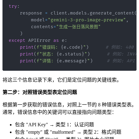
try
:
    response 
=
 client
.
models
.
generate_content
(
        model
=
"gemini-3-pro-image-preview"
,
        contents
=
"生成一张日落风景图"
)
except
 APIError 
as
 e
:
print
(
f"错误码: 
{
e
.
code
}
"
)
# 例如: 400
print
(
f"状态: 
{
e
.
status
}
"
)
# 例如: INVAL
print
(
f"详情: 
{
e
.
message
}
"
)
# 例如: API K
将这三个信息记录下来，它们是定位问题的关键线索。
第二步：对照错误类型表定位问题
根据第一步获取的错误信息，对照上一节的 8 种错误类型表。
通常，错误信息中的关键词可以直接指向问题类型：
包含 "API Key" → 类型 1：认证问题
包含 "empty" 或 "malformed" → 类型 2：格式问题