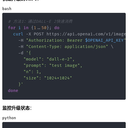
bash
# 方法1：通过DALL-E 2快速消费
for
i
in
{
1
..
50
}
;
do
curl
 -X POST https://api.openai.com/v1/image
    -H 
"Authorization: Bearer 
$OPENAI_API_KEY
"
    -H 
"Content-Type: application/json"
\
    -d 
    }'
done
监控升级状态
：
python