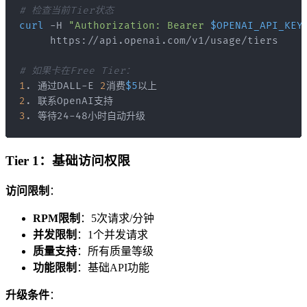
# 检查当前Tier状态
curl
 -H 
"Authorization: Bearer 
$OPENAI_API_KEY
# 如果卡在Free Tier：
1
. 通过DALL-E 
2
消费
$5
2
3
. 等待24-48小时自动升级
Tier 1：基础访问权限
访问限制
：
RPM限制
：5次请求/分钟
并发限制
：1个并发请求
质量支持
：所有质量等级
功能限制
：基础API功能
升级条件
：