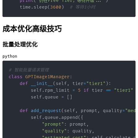
print
(
"仍在Free Tier，等待升级..."
)
    time
.
sleep
(
3600
)
# 等待1小时
成本优化高级技巧
批量处理优化
python
# 智能批量请求管理
class
GPTImage1Manager
:
def
__init__
(
self
,
 tier
=
"tier1"
)
:
        self
.
rpm_limit 
=
5
if
 tier 
==
"tier1"
        self
.
queue 
=
[
]
def
add_request
(
self
,
 prompt
,
 quality
=
"med
        self
.
queue
.
append
(
{
"prompt"
:
 prompt
,
"quality"
:
 quality
,
"estimated_cost"
:
 self
.
calculate_c