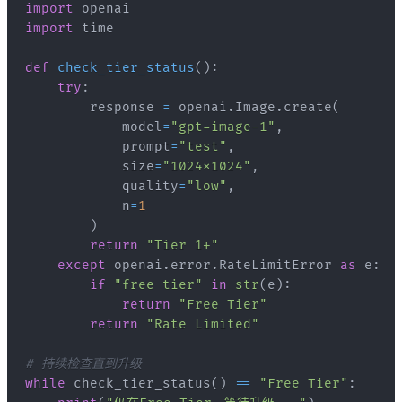
import
import
def
check_tier_status
(
)
:
try
:
        response 
=
 openai
.
Image
.
create
(
            model
=
"gpt-image-1"
,
            prompt
=
"test"
,
            size
=
"1024x1024"
,
            quality
=
"low"
,
            n
=
1
)
return
"Tier 1+"
except
 openai
.
error
.
RateLimitError 
as
 e
:
if
"free tier"
in
str
(
e
)
:
return
"Free Tier"
return
"Rate Limited"
# 持续检查直到升级
while
 check_tier_status
(
)
==
"Free Tier"
: