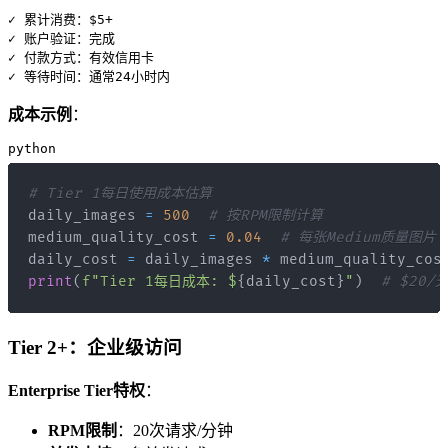
✓ 累计消费：$5+

✓ 账户验证：完成

✓ 付款方式：有效信用卡

成本示例
：
python
# Tier 1每日使用成本估算
daily_images 
=
500
# 按RPM限制计算
medium_quality_cost 
=
0.04
# 每张Medium质量图片
daily_cost 
=
 daily_images 
*
print
(
f"Tier 1每日成本: $
{
daily_cost
}
"
)
# $20/
Tier 2+：企业级访问
Enterprise Tier特权
：
RPM限制
：20次请求/分钟