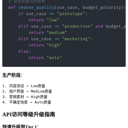
# 智能质量选择函数
def
choose_quality
(
use_case
,
 budget_priority
)
:
if
 use_case 
==
"prototype"
:
return
"low"
elif
 use_case 
==
"production"
and
 budget_p
return
"medium"
elif
 use_case 
==
"marketing"
:
return
"high"
else
:
return
"auto"
生产阶段
：
1. 内容测试 → Low质量

2. 用户界面 → Medium质量

3. 营销素材 → High质量

API访问等级升级指南
快速升级到Tier 1
：