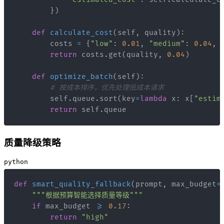
}
)
def
calculate_cost
(
self
,
 quality
)
:
        costs 
=
{
"low"
:
0.01
,
"medium"
:
0.04
,
return
 costs
.
get
(
quality
,
0.04
)
def
optimize_batch
(
self
)
:
# 按成本排序，优先处理低成本请求
        self
.
queue
.
sort
(
key
=
lambda
 x
:
 x
[
"estim
return
 self
.
queue
质量降级策略
python
def
smart_quality_fallback
(
prompt
,
 max_budget
=
"""根据预算智能选择质量等级"""
if
 max_budget 
>=
0.17
:
return
"high"