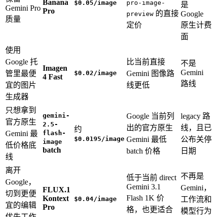
Banana
$0.05/image
pro-image-
是
Gemini Pro
Pro
的直接
Google
preview
质量
定价
原生计费
面
使用
Google 托
比当前直接
不是
Imagen
Gemini
管里最便
$0.02/image
Gemini 图像路
4 Fast
路线
宜的图片
线更低
生成器
只想拿到
gemini-
Google 当前列
legacy 路
官方原生
2.5-
出的官方原生
线，且已
约
Gemini 最
flash-
$0.0195/image
Gemini 最低
公布关停
image
低价格底
batch
batch 价格
日期
线
离开
不再是
低于当前 direct
Google，
Gemini 3.1
Gemini，
FLUX.1
切到更便
Flash 1K 价
Kontext
$0.04/image
工作流和
宜的编辑
Pro
格，也更适合
模型行为
优先工作