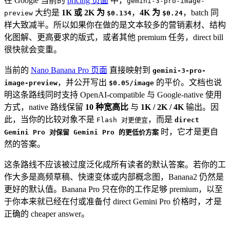
在 Google 当前的
pricing 页面
中，
gemini-3-pro-image-
大约是
1K 或 2K 为
，
4K 为
，batch 同
preview
$0.134
$0.24
样大致减半。所以如果你在做的是文本较多的营销素材、结构
化图解、更高要求的版式，或者其他 premium 任务，direct bill
很快就会变重。
当前的
Nano Banana Pro 页面
直接映射到
gemini-3-pro-
，并公开写出
的平价。文档也说
image-preview
$0.05/image
明这条路线同时支持 OpenAI-compatible 与 Google-native 使用
方式，native 路线保留
10 种宽高比
与
1K / 2K / 4K
输出。因
此，当你的比较对象不是
，而是
Flash 对更便宜
direct
时，它才是更自
Gemini Pro 对保留 Gemini Pro 的更低价方案
然的答案。
这条路线不应该被过度泛化成所有读者的默认答案。若你的工
作大多是高频草稿、快速变体或内部概念图，Banana2 仍然是
更好的默认值。Banana Pro 只在你的工作足够 premium，以至
于你本来就已经在付或准备付 direct Gemini Pro 价格时，才是
正确的 cheaper answer。