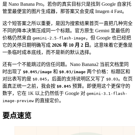
是 Nano Banana Pro。若你的真实目标只是找到 Google 自家托
管里最便宜的图片生成器，那答案又会变成 Imagen 4 Fast。
这个短答案之所以重要，是因为搜索结果首页一直把几种完全
不同的降本决策压成同一个标题。官方原生 Gemini 里最低的
价格仍然来自
，但 Google 也已经把
gemini-2.5-flash-image
它的关停日期明确写成
2026 年 10 月 2 日
。这意味着它更像是
一条临时成本底线，而不是新的默认选择。
还有一个不能跳过的信任问题。Nano Banana2 当前文档里同
时出现了
和
两个价格：标题区和
$0.045/image
$0.03/image
对比表写的是
，后面的支持说明区又写了
。在页
$0.045
$0.03
面真正统一之前，我会按
预算。即便用这个更保守的
$0.045
数字，它在 1K 以上仍然低于 Google 对
gemini-3.1-flash-
的直接定价。
image-preview
要点速览