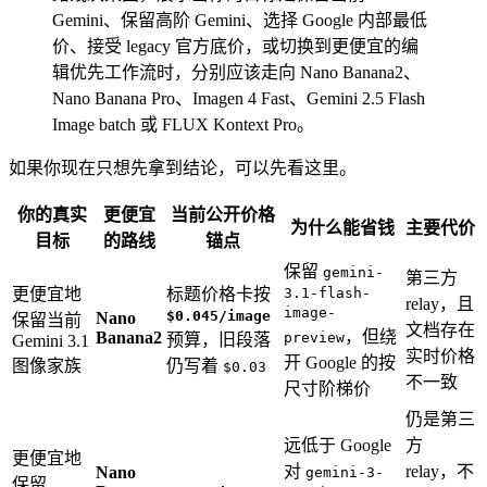
Gemini、保留高阶 Gemini、选择 Google 内部最低
价、接受 legacy 官方底价，或切换到更便宜的编
辑优先工作流时，分别应该走向 Nano Banana2、
Nano Banana Pro、Imagen 4 Fast、Gemini 2.5 Flash
Image batch 或 FLUX Kontext Pro。
如果你现在只想先拿到结论，可以先看这里。
你的真实
更便宜
当前公开价格
为什么能省钱
主要代价
目标
的路线
锚点
保留
gemini-
第三方
更便宜地
标题价格卡按
3.1-flash-
relay，且
image-
$0.045/image
Nano
保留当前
文档存在
，但绕
Banana2
preview
预算，旧段落
Gemini 3.1
实时价格
开 Google 的按
图像家族
仍写着
$0.03
不一致
尺寸阶梯价
仍是第三
远低于 Google
方
更便宜地
对
relay，不
Nano
gemini-3-
保留