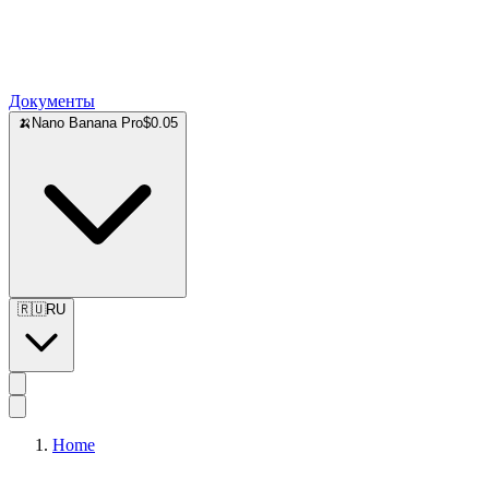
Документы
🍌
Nano Banana Pro
$0.05
🇷🇺
RU
Home