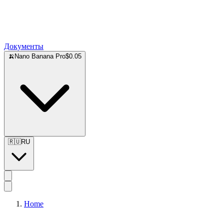
Документы
🍌
Nano Banana Pro
$0.05
🇷🇺
RU
Home