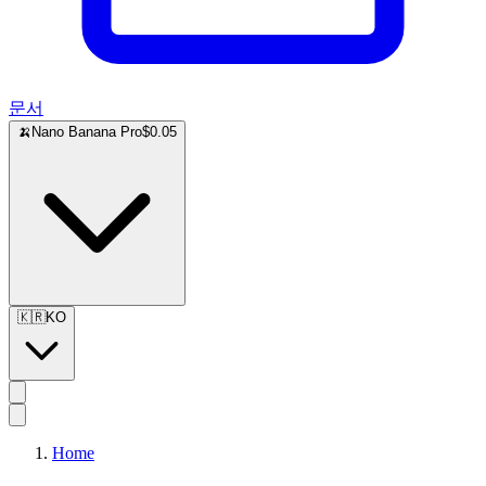
문서
🍌
Nano Banana Pro
$0.05
🇰🇷
KO
Home