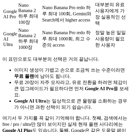
대부분의 유료
Nano
Nano Banana Pro redo 하
Banana 2
사용자에게 가
Google
루 최대 100회, Gemini와
하루 최대
AI Pro
장 실용적인 선
Search에서 higher access
100장
택
Nano
Nano Banana Pro redo 하
정말 높은 일일
Google
Banana 2
루 최대 1000회, 최고 수
사용량이 필요
AI
하루 최대
Ultra
준의 access
한 사용자
1000장
이 표만으로도 대부분의 선택은 거의 끝납니다.
이미지 생성이 가볍고 손으로 조금씩 쓰는 수준이라면
무료 플랜
에 남아도 됩니다.
무료 20장이 자주 모자라고, 유료 전환을 하려면 체감이
큰 업그레이드가 필요하다면 먼저
Google AI Pro
를 보세
요.
Google AI Ultra
는 일상적으로 큰 물량을 소화하는 경우
가 아니면 과한 선택이 되기 쉽습니다.
여기서 두 가지를 꼭 같이 기억해야 합니다. 첫째, 검색에서는
free / pro / ultra만 많이 보이지만 실제 현재 플랜 사다리에는
Google AI Plus
도 있습니다. 둘째, Google은 같은 도움말 페이