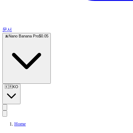
문서
🍌
Nano Banana Pro
$0.05
🇰🇷
KO
Home