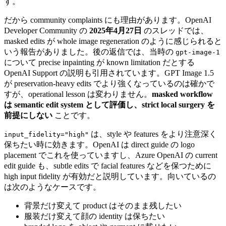
す。
だから community complaints にも理由があります。OpenAI
Developer Community の
2025年4月27日
のスレッドでは、
masked edits が whole image regeneration のように感じられると
いう報告がありました。後の返信では、当時の
gpt-image-1
について precise inpainting が known limitation だとする
OpenAI Support の説明も引用されています。GPT Image 1.5
が preservation-heavy edits でより強くなっているのは確かで
すが、operational lesson は変わりません。
masked workflow
は semantic edit system として評価し、strict local surgery を
前提にしない
ことです。
は、style や features をより注意深く
input_fidelity="high"
保ちたい時に効きます。OpenAI は direct guide の logo
placement でこれを使っていますし、Azure OpenAI の current
edit guide も、subtle edits で facial features などを保つために
high input fidelity が有効だと説明しています。向いているの
は次のようなケースです。
背景だけ変えて product はそのまま残したい
服装だけ変えて顔の identity は保ちたい