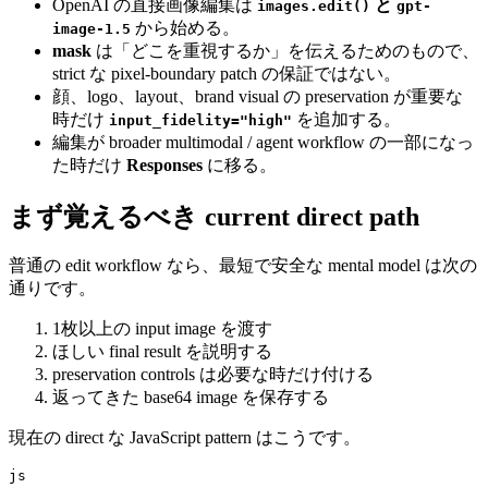
OpenAI の直接画像編集は
と
images.edit()
gpt-
から始める。
image-1.5
mask
は「どこを重視するか」を伝えるためのもので、
strict な pixel-boundary patch の保証ではない。
顔、logo、layout、brand visual の preservation が重要な
時だけ
を追加する。
input_fidelity="high"
編集が broader multimodal / agent workflow の一部になっ
た時だけ
Responses
に移る。
まず覚えるべき current direct path
普通の edit workflow なら、最短で安全な mental model は次の
通りです。
1枚以上の input image を渡す
ほしい final result を説明する
preservation controls は必要な時だけ付ける
返ってきた base64 image を保存する
現在の direct な JavaScript pattern はこうです。
js