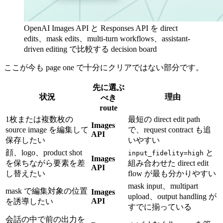
OpenAI Images API と Responses API を direct
edits、mask edits、multi-turn workflows、assistant-
driven editing で比較する decision board
ここが今も page one で十分にクリアではない部分です。
先に選ぶ
状況
理由
べき
route
1枚または複数枚の
最短の direct edit path
Images
source image を編集して
で、request contract も追
API
保存したい
いやすい
顔、logo、product shot
と
input_fidelity=high
Images
を保ちながら要素を差
組み合わせた direct edit
API
し替えたい
flow が最も分かりやすい
mask input、multipart
mask で編集対象の位置
Images
upload、output handling が
API
を誘導したい
すでに揃っている
会話の中で前の出力を