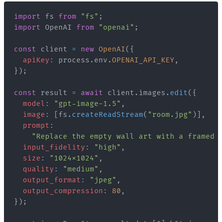
import
fs
from
"fs"
;
import
OpenAI
from
"openai"
;
const
 client 
=
new
OpenAI
(
{
apiKey
:
 process
.
env
.
OPENAI_API_KEY
,
}
)
;
const
 result 
=
await
 client
.
images
.
edit
(
{
model
:
"gpt-image-1.5"
,
image
:
[
fs
.
createReadStream
(
"room.jpg"
)
]
,
prompt
:
"Replace the empty wall art with a framed 
input_fidelity
:
"high"
,
size
:
"1024x1024"
,
quality
:
"medium"
,
output_format
:
"jpeg"
,
output_compression
:
80
,
}
)
;