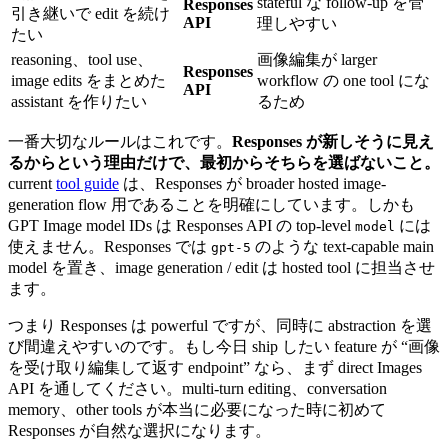
stateful な follow-up を管
Responses
引き継いで edit を続け
API
理しやすい
たい
reasoning、tool use、
画像編集が larger
Responses
image edits をまとめた
workflow の one tool にな
API
assistant を作りたい
るため
一番大切なルールはこれです。
Responses が新しそうに見え
るからという理由だけで、最初からそちらを選ばないこと。
current
tool guide
は、Responses が broader hosted image-
generation flow 用であることを明確にしています。しかも
GPT Image model IDs は Responses API の top-level
には
model
使えません。Responses では
のような text-capable main
gpt-5
model を置き、image generation / edit は hosted tool に担当させ
ます。
つまり Responses は powerful ですが、同時に abstraction を選
び間違えやすいのです。もし今日 ship したい feature が “画像
を受け取り編集して返す endpoint” なら、まず direct Images
API を通してください。multi-turn editing、conversation
memory、other tools が本当に必要になった時に初めて
Responses が自然な選択になります。