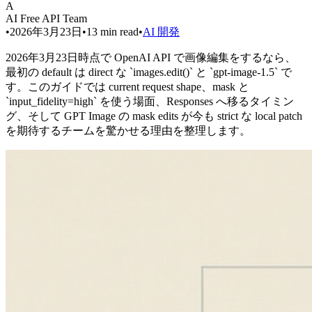
A
AI Free API Team
•
2026年3月23日
•
13
min read
•
AI 開発
2026年3月23日時点で OpenAI API で画像編集をするなら、
最初の default は direct な `images.edit()` と `gpt-image-1.5` で
す。このガイドでは current request shape、mask と
`input_fidelity=high` を使う場面、Responses へ移るタイミン
グ、そして GPT Image の mask edits が今も strict な local patch
を期待するチームを驚かせる理由を整理します。