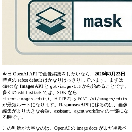
今日 OpenAI API で画像編集をしたいなら、
2026年3月23日
時点の safest default はかなりはっきりしています。まずは
direct な
Images API
と
から始めることです。
gpt-image-1.5
多くの edit-first task では、SDK なら
、HTTP なら
client.images.edit()
POST /v1/images/edits
が最短ルートになります。
Responses API
に移るのは、画像
編集がより大きな会話、assistant、agent workflow の一部にな
る時です。
この判断が大事なのは、OpenAI の image docs がまだ複数ペ