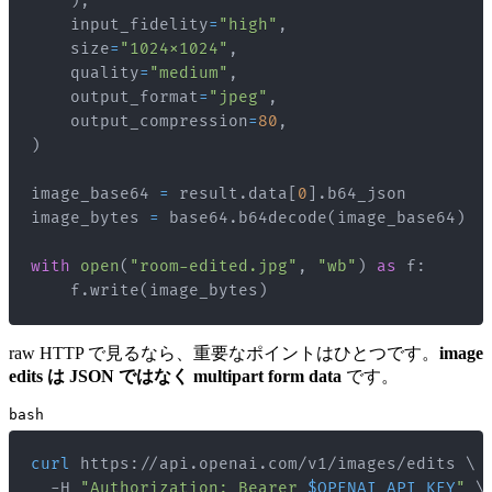
)
,
    input_fidelity
=
"high"
,
    size
=
"1024x1024"
,
    quality
=
"medium"
,
    output_format
=
"jpeg"
,
    output_compression
=
80
,
)
image_base64 
=
 result
.
data
[
0
]
.
image_bytes 
=
 base64
.
b64decode
(
image_base64
)
with
open
(
"room-edited.jpg"
,
"wb"
)
as
 f
:
    f
.
write
(
image_bytes
)
raw HTTP で見るなら、重要なポイントはひとつです。
image
edits は JSON ではなく multipart form data
です。
bash
curl
 https://api.openai.com/v1/images/edits 
\
  -H 
"Authorization: Bearer 
$OPENAI_API_KEY
"
\