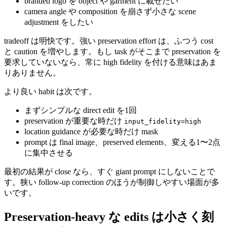
branded logo を object や garment に載せたい
camera angle や composition を崩さず小さな scene
adjustment をしたい
tradeoff は明快です。強い preservation effort は、ふつう cost
と caution を増やします。もし task がそこまで preservation を
要求していないなら、常に high fidelity を付ける意味はあま
りありません。
より良い habit は次です。
まずシンプルな direct edit を1回
preservation が重要な時だけ
input_fidelity=high
location guidance が必要な時だけ mask
prompt は final image、preserved elements、変える1〜2点
に集中させる
最初の結果が close なら、すぐ giant prompt にしないことで
す。狭い follow-up correction のほうが制御しやすい場面が多
いです。
Preservation-heavy な edits は小さく刻