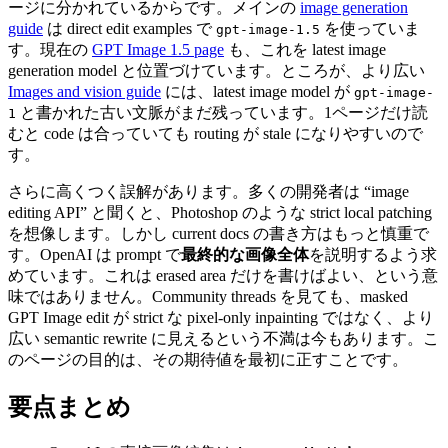
ージに分かれているからです。メインの
image generation
guide
は direct edit examples で
を使っていま
gpt-image-1.5
す。現在の
GPT Image 1.5 page
も、これを latest image
generation model と位置づけています。ところが、より広い
Images and vision guide
には、latest image model が
gpt-image-
と書かれた古い文脈がまだ残っています。1ページだけ読
1
むと code は合っていても routing が stale になりやすいので
す。
さらに高くつく誤解があります。多くの開発者は “image
editing API” と聞くと、Photoshop のような strict local patching
を想像します。しかし current docs の書き方はもっと慎重で
す。OpenAI は prompt で
最終的な画像全体
を説明するよう求
めています。これは erased area だけを書けばよい、という意
味ではありません。Community threads を見ても、masked
GPT Image edit が strict な pixel-only inpainting ではなく、より
広い semantic rewrite に見えるという不満は今もあります。こ
のページの目的は、その期待値を最初に正すことです。
要点まとめ