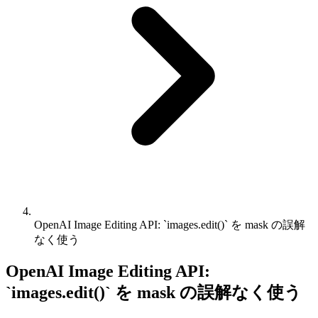
OpenAI Image Editing API: `images.edit()` を mask の誤解
なく使う
OpenAI Image Editing API:
`images.edit()` を mask の誤解なく使う