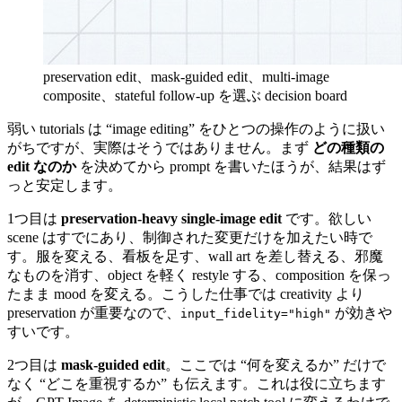
preservation edit、mask-guided edit、multi-image
composite、stateful follow-up を選ぶ decision board
弱い tutorials は “image editing” をひとつの操作のように扱い
がちですが、実際はそうではありません。まず
どの種類の
edit なのか
を決めてから prompt を書いたほうが、結果はず
っと安定します。
1つ目は
preservation-heavy single-image edit
です。欲しい
scene はすでにあり、制御された変更だけを加えたい時で
す。服を変える、看板を足す、wall art を差し替える、邪魔
なものを消す、object を軽く restyle する、composition を保っ
たまま mood を変える。こうした仕事では creativity より
preservation が重要なので、
が効きや
input_fidelity="high"
すいです。
2つ目は
mask-guided edit
。ここでは “何を変えるか” だけで
なく “どこを重視するか” も伝えます。これは役に立ちます