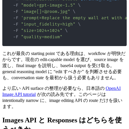
  -F 
"model=gpt-image-1.5"
\
  -F 
"image[]=@room.jpg"
\
  -F 
'prompt=Replace the empty wall art with a
  -F 
"input_fidelity=high"
\
  -F 
"size=1024x1024"
\
  -F 
"quality=medium"
これが最良の starting point である理由は、workflow が明快だ
からです。現在の edit-capable model を選び、source image を
渡し、final image を説明し、base64 output を受け取る。
general reasoning model に “edit すべきか” を判断させる必要
も、conversation state を最初から扱う必要もありません。
より広い API surface の整理が必要なら、日本語の
OpenAI
Image API tutorial
が次の読み先です。このページは
intentionally narrow に、image editing API の route だけを扱い
ます。
Images API と Responses はどちらを使