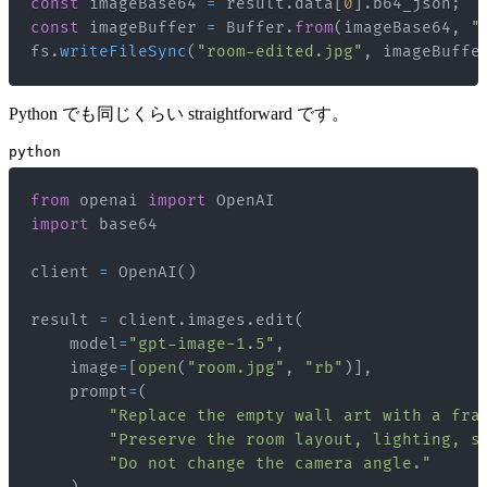
const
 imageBase64 
=
 result
.
data
[
0
]
.
b64_json
;
const
 imageBuffer 
=
Buffer
.
from
(
imageBase64
,
"
fs
.
writeFileSync
(
"room-edited.jpg"
,
 imageBuffe
Python でも同じくらい straightforward です。
python
from
 openai 
import
import
client 
=
 OpenAI
(
)
result 
=
 client
.
images
.
edit
(
    model
=
"gpt-image-1.5"
,
    image
=
[
open
(
"room.jpg"
,
"rb"
)
]
,
    prompt
=
(
"Replace the empty wall art with a fra
"Preserve the room layout, lighting, s
"Do not change the camera angle."