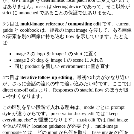
が、GPT Image を deterministic local patch tool に変えるわけで
はありません。mask は steering device であって、そこ以外が
strict に untouched であることの保証ではありません。
3つ目は
multi-image reference / compositing edit
です。current
guide と cookbook は、複数の input image を渡して、ある画像
の要素を別の画像に持ち込む flow を示しています。たとえ
ば:
image 2 の logo を image 1 の shirt に置く
image 2 の dog を image 1 の scene に入れる
同じ product を新しい environment に置き直す
4つ目は
iterative follow-up editing
。最初の出力がかなり近い
が、さらに会話の流れの中で追い込みたい時です。ここでは
direct one-off calls より、Responses の stateful flow のほうが扱
いやすくなります。
この区別を早い段階で入れる理由は、mode ごとに prompt
style が違うからです。preservation-heavy edit では “keep
everything else” が重要になります。mask edit では final image
全体の説明と location guidance が必要です。multi-image
composite では、どの input から何を取り、base image の何を