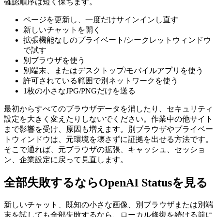
確認順序は短く保ちます。
ページを更新し、一度だけサインインし直す
新しいチャットを開く
拡張機能なしのプライベート/シークレットウィンドウ
で試す
別ブラウザを使う
別端末、またはデスクトップ/モバイルアプリを使う
許可されている範囲で別ネットワークを使う
1枚の小さなJPG/PNGだけを送る
最初からすべてのブラウザデータを消したり、セキュリティ
設定を大きく変えたりしないでください。作業中の他サイト
まで影響を受け、原因も増えます。別ブラウザやプライベー
トウィンドウは、元環境を壊さずに証拠を出せる方法です。
そこで通れば、元ブラウザの拡張、キャッシュ、セッショ
ン、企業設定に戻って見直します。
全部失敗するならOpenAI Statusを見る
新しいチャット、既知の小さな画像、別ブラウザまたは別端
末を試しても全部失敗するなら、ローカル修復を続ける前に