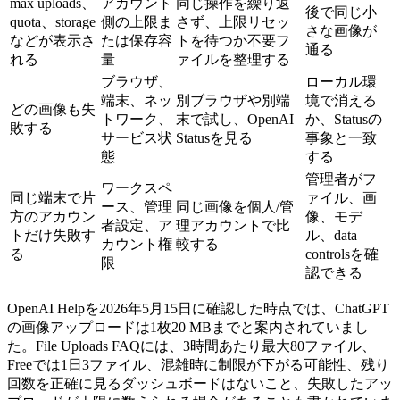
max uploads、
アカウント
同じ操作を繰り返
後で同じ小
quota、storage
側の上限ま
さず、上限リセッ
さな画像が
などが表示さ
たは保存容
トを待つか不要フ
通る
れる
量
ァイルを整理する
ブラウザ、
ローカル環
端末、ネッ
別ブラウザや別端
境で消える
どの画像も失
トワーク、
末で試し、OpenAI
か、Statusの
敗する
サービス状
Statusを見る
事象と一致
態
する
管理者がフ
ワークスペ
同じ端末で片
ァイル、画
ース、管理
同じ画像を個人/管
方のアカウン
像、モデ
者設定、ア
理アカウントで比
トだけ失敗す
ル、data
カウント権
較する
る
controlsを確
限
認できる
OpenAI Helpを2026年5月15日に確認した時点では、ChatGPT
の画像アップロードは1枚20 MBまでと案内されていまし
た。File Uploads FAQには、3時間あたり最大80ファイル、
Freeでは1日3ファイル、混雑時に制限が下がる可能性、残り
回数を正確に見るダッシュボードはないこと、失敗したアッ