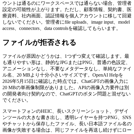
ウントは通るのにワークスペースでは通らない場合、管理者
設定の可能性が上がります。ただし、顧客情報、契約書、医
療資料、社内画面、認証情報を個人アカウントに移して回避
しないでください。管理者にfile uploads、image input、model
access、connectors、data controlsを確認してもらいます。
ファイルが拒否される
ファイルが原因かどうかは、1つずつ変えて確認します。最
も通りやすい形は、静的なJPGまたはPNG、普通の色設定、
アニメーションなし、不要なメタデータなし、単純なファイ
ル名、20 MBより十分小さいサイズです。OpenAI Helpを
2026年5月15日に確認した時点では、ChatGPTの画像入力に
20 MBの単画像制限がありました。APIの画像入力要件は別
の開発者向け契約なので、ChatGPTのボタン問題と混ぜない
でください。
スマートフォンのHEIC、長いスクリーンショット、デザイ
ンツールの大きな書き出し、透明レイヤーを持つPNG、SNS
やチャットから保存したファイル、長い日本語ファイル名の
画像が失敗する場合は、同じファイルを再送し続けずにロー