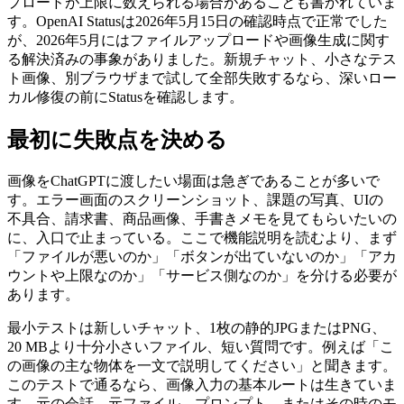
プロードが上限に数えられる場合があることも書かれていま
す。OpenAI Statusは2026年5月15日の確認時点で正常でした
が、2026年5月にはファイルアップロードや画像生成に関す
る解決済みの事象がありました。新規チャット、小さなテス
ト画像、別ブラウザまで試して全部失敗するなら、深いロー
カル修復の前にStatusを確認します。
最初に失敗点を決める
画像をChatGPTに渡したい場面は急ぎであることが多いで
す。エラー画面のスクリーンショット、課題の写真、UIの
不具合、請求書、商品画像、手書きメモを見てもらいたいの
に、入口で止まっている。ここで機能説明を読むより、まず
「ファイルが悪いのか」「ボタンが出ていないのか」「アカ
ウントや上限なのか」「サービス側なのか」を分ける必要が
あります。
最小テストは新しいチャット、1枚の静的JPGまたはPNG、
20 MBより十分小さいファイル、短い質問です。例えば「こ
の画像の主な物体を一文で説明してください」と聞きます。
このテストで通るなら、画像入力の基本ルートは生きていま
す。元の会話、元ファイル、プロンプト、またはその時のモ