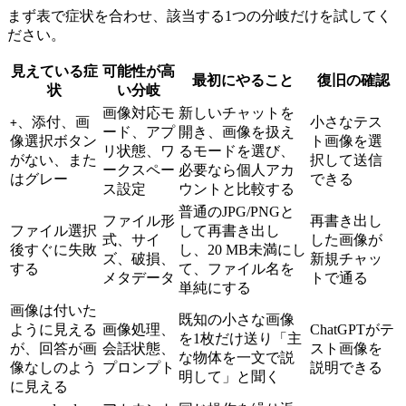
まず表で症状を合わせ、該当する1つの分岐だけを試してく
ださい。
見えている症
可能性が高
最初にやること
復旧の確認
状
い分岐
画像対応モ
新しいチャットを
、添付、画
小さなテス
+
ード、アプ
開き、画像を扱え
像選択ボタン
ト画像を選
リ状態、ワ
るモードを選び、
がない、また
択して送信
ークスペー
必要なら個人アカ
はグレー
できる
ス設定
ウントと比較する
普通のJPG/PNGと
ファイル形
再書き出し
ファイル選択
して再書き出し
式、サイ
した画像が
後すぐに失敗
し、20 MB未満にし
ズ、破損、
新規チャッ
する
て、ファイル名を
メタデータ
トで通る
単純にする
画像は付いた
既知の小さな画像
ように見える
画像処理、
ChatGPTがテ
を1枚だけ送り「主
が、回答が画
会話状態、
スト画像を
な物体を一文で説
像なしのよう
プロンプト
説明できる
明して」と聞く
に見える