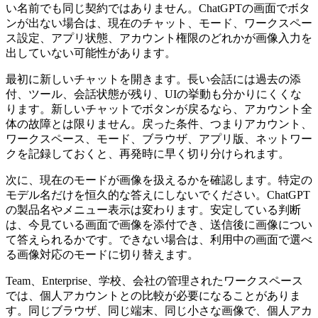
い名前でも同じ契約ではありません。ChatGPTの画面でボタ
ンが出ない場合は、現在のチャット、モード、ワークスペー
ス設定、アプリ状態、アカウント権限のどれかが画像入力を
出していない可能性があります。
最初に新しいチャットを開きます。長い会話には過去の添
付、ツール、会話状態が残り、UIの挙動も分かりにくくな
ります。新しいチャットでボタンが戻るなら、アカウント全
体の故障とは限りません。戻った条件、つまりアカウント、
ワークスペース、モード、ブラウザ、アプリ版、ネットワー
クを記録しておくと、再発時に早く切り分けられます。
次に、現在のモードが画像を扱えるかを確認します。特定の
モデル名だけを恒久的な答えにしないでください。ChatGPT
の製品名やメニュー表示は変わります。安定している判断
は、今見ている画面で画像を添付でき、送信後に画像につい
て答えられるかです。できない場合は、利用中の画面で選べ
る画像対応のモードに切り替えます。
Team、Enterprise、学校、会社の管理されたワークスペース
では、個人アカウントとの比較が必要になることがありま
す。同じブラウザ、同じ端末、同じ小さな画像で、個人アカ