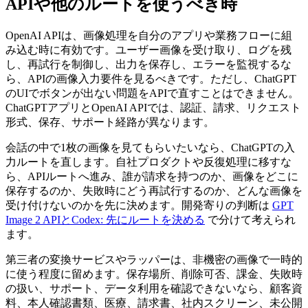
APIや他のルートを使うべき時
OpenAI APIは、画像処理を自分のアプリや業務フローに組
み込む時に有効です。ユーザー画像を受け取り、ログを残
し、再試行を制御し、出力を保存し、エラーを監視するな
ら、APIの画像入力要件を見るべきです。ただし、ChatGPT
のUIでボタンが出ない問題をAPIで直すことはできません。
ChatGPTアプリとOpenAI APIでは、認証、請求、リクエスト
形式、保存、サポート経路が異なります。
会話の中で1枚の画像を見てもらいたいなら、ChatGPTの入
力ルートを直します。自社プロダクトや反復処理に移すな
ら、APIルートへ進み、誰が請求を持つのか、画像をどこに
保存するのか、失敗時にどう再試行するのか、どんな画像を
受け付けないのかを先に決めます。開発寄りの判断は
GPT
Image 2 APIとCodex: 先にルートを決める
で分けて考えられ
ます。
第三者の変換サービスやラッパーは、非機密の画像で一時的
に使う程度に留めます。保存場所、削除可否、課金、失敗時
の扱い、サポート、データ利用を確認できないなら、顧客資
料、本人確認書類、医療、請求書、社内スクリーン、未公開