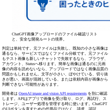
ChatGPT画像アップロードのファイル確認リスト
と、安全な開発ルートの境界。
判定は単純です。元ファイルは失敗し、既知の小さな画像は
通るなら、サービスではなくファイル分岐です。元ファイル
もテスト画像も新しいチャットで失敗するなら、ブラウザ、
アカウント、Statusへ移ります。簡単な画像は通るのに元画
像の内容を読めないなら、アップロードではなく画像品質の
問題かもしれません。文字が小さい、ぼやけている、切り抜
きが悪い、画面が混雑している、または依頼内容が画像から
判断できない可能性があります。
開発者は
OpenAI image and vision API requirements
を別に確認
します。APIはアプリで画像を受け取り、ログ、再試行、ス
トレージ、ユーザー処理を管理する時に使います。ChatGPT
のUIボタンを直すための代用品ではなく、請求、認証、