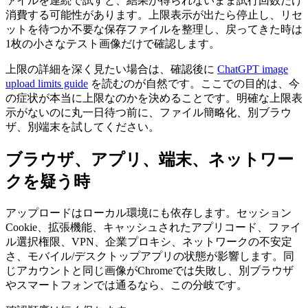
ァイルを連続で試すと、結果が得られないまま試行回数だけ
消費する可能性があります。上限表示が出たら停止し、リセ
ットを待つか不要な保存ファイルを整理し、戻ってきた時は
1枚の小さなテスト画像だけで確認します。
上限の詳細を深く見たい場合は、確認後に
ChatGPT image
upload limits guide
を読むのが自然です。ここでの目的は、今
の症状が本当に上限なのかを決めることです。明確な上限表
示がないのに丸一日待つ前に、ファイル簡略化、別ブラウ
ザ、別端末を試してください。
ブラウザ、アプリ、端末、ネットワー
クを疑う時
アップロードはローカル環境にも依存します。セッション
Cookie、拡張機能、キャッシュされたアプリコード、ファイ
ル選択権限、VPN、企業プロキシ、ネットワークの不安定
さ、モバイル/デスクトップアプリの状態が影響します。同
じアカウントと同じ画像がChromeでは失敗し、別ブラウザ
やスマートフォンでは通るなら、この分岐です。