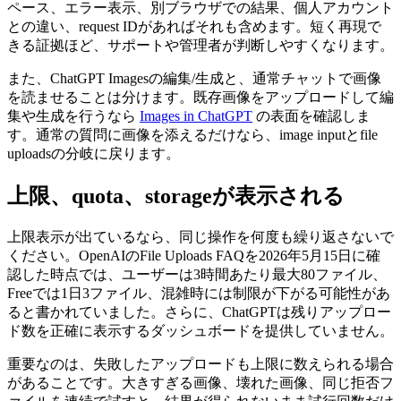
ペース、エラー表示、別ブラウザでの結果、個人アカウント
との違い、request IDがあればそれも含めます。短く再現で
きる証拠ほど、サポートや管理者が判断しやすくなります。
また、ChatGPT Imagesの編集/生成と、通常チャットで画像
を読ませることは分けます。既存画像をアップロードして編
集や生成を行うなら
Images in ChatGPT
の表面を確認しま
す。通常の質問に画像を添えるだけなら、image inputとfile
uploadsの分岐に戻ります。
上限、quota、storageが表示される
上限表示が出ているなら、同じ操作を何度も繰り返さないで
ください。OpenAIのFile Uploads FAQを2026年5月15日に確
認した時点では、ユーザーは3時間あたり最大80ファイル、
Freeでは1日3ファイル、混雑時には制限が下がる可能性があ
ると書かれていました。さらに、ChatGPTは残りアップロー
ド数を正確に表示するダッシュボードを提供していません。
重要なのは、失敗したアップロードも上限に数えられる場合
があることです。大きすぎる画像、壊れた画像、同じ拒否フ