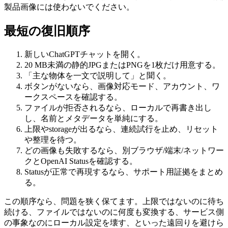
製品画像には使わないでください。
最短の復旧順序
新しいChatGPTチャットを開く。
20 MB未満の静的JPGまたはPNGを1枚だけ用意する。
「主な物体を一文で説明して」と聞く。
ボタンがないなら、画像対応モード、アカウント、ワ
ークスペースを確認する。
ファイルが拒否されるなら、ローカルで再書き出し
し、名前とメタデータを単純にする。
上限やstorageが出るなら、連続試行を止め、リセット
や整理を待つ。
どの画像も失敗するなら、別ブラウザ/端末/ネットワー
クとOpenAI Statusを確認する。
Statusが正常で再現するなら、サポート用証拠をまとめ
る。
この順序なら、問題を狭く保てます。上限ではないのに待ち
続ける、ファイルではないのに何度も変換する、サービス側
の事象なのにローカル設定を壊す、といった遠回りを避けら