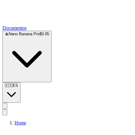
Documentos
🍌
Nano Banana Pro
$0.05
🇪🇸
ES
Home