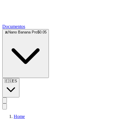
Documentos
🍌
Nano Banana Pro
$0.05
🇪🇸
ES
Home