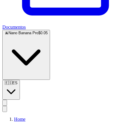
Documentos
🍌
Nano Banana Pro
$0.05
🇪🇸
ES
Home