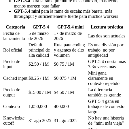
GPT-5.4
para la rama premium: más contexto, más techo,
menos margen para fallar
GPT-5.4 mini
para la rama de escala: más barata, más
throughput y suficientemente fuerte para muchos workers
Categoría
GPT-5.4
GPT-5.4 mini
Lectura práctica
Fecha de
5 de marzo
17 de marzo de
Las dos son actuales
lanzamiento
de 2026
2026
Default
Ruta para coding
Es una división por
Rol oficial
principal de
y agentes de alto
trabajo, no por
alta calidad
volumen
antigüedad
Precio de
GPT-5.4 cuesta unas
$2.50 / 1M
$0.75 / 1M
input
3.3x veces más
Mini gana
Cached input
$0.25 / 1M
$0.075 / 1M
claramente en
contexto repetido
Precio de
La diferencia
$15.00 / 1M
$4.50 / 1M
output
también es grande
GPT-5.4 gana en
Contexto
1,050,000
400,000
trabajos de contexto
largo
Knowledge
No hay una historia
31 ago 2025
31 ago 2025
cutoff
de “mini más vieja”