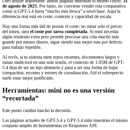
Otro detalle importante: ambas páginas muestran el mismo cutoff,
31
de agosto de 2025
. Por tanto, no conviene vender esta comparativa
como si GPT-5.4 fuera “mucho más fresca” a nivel base. Aquí la
diferencia real está en coste, contexto y capacidad de escala.
Hay una forma más útil de pensar el coste: no mirar solo el precio
del token, sino
el coste por tarea completada
. Si mini necesita
algún reintento extra pero permite procesar una cola mucho más
grande por menos dinero, sigue siendo una mejor ruta por defecto
para trabajo repetible.
Al revés, si tu sistema mete repos enormes, documentos largos y
ramas multi-tool en una sola sesión, el contexto de 1.05M de GPT-
5.4 deja de ser un lujo abstracto y pasa a ser una forma de bajar
compaction, recortes y errores de coordinación. Ahí el sobreprecio
suele estar mejor justificado.
Herramientas: mini no es una versión
“recortada”
Este punto cambia mucho la decisión.
Las páginas actuales de GPT-5.4 y GPT-5.4 mini muestran el mismo
conjunto amplio de herramientas en Responses API: