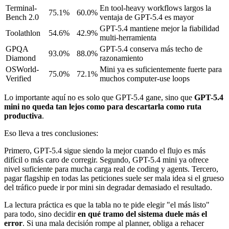
Terminal-
En tool-heavy workflows largos la
75.1%
60.0%
Bench 2.0
ventaja de GPT-5.4 es mayor
GPT-5.4 mantiene mejor la fiabilidad
Toolathlon
54.6%
42.9%
multi-herramienta
GPQA
GPT-5.4 conserva más techo de
93.0%
88.0%
Diamond
razonamiento
OSWorld-
Mini ya es suficientemente fuerte para
75.0%
72.1%
Verified
muchos computer-use loops
Lo importante aquí no es solo que GPT-5.4 gane, sino que
GPT-5.4
mini no queda tan lejos como para descartarla como ruta
productiva
.
Eso lleva a tres conclusiones:
Primero, GPT-5.4 sigue siendo la mejor cuando el flujo es más
difícil o más caro de corregir. Segundo, GPT-5.4 mini ya ofrece
nivel suficiente para mucha carga real de coding y agents. Tercero,
pagar flagship en todas las peticiones suele ser mala idea si el grueso
del tráfico puede ir por mini sin degradar demasiado el resultado.
La lectura práctica es que la tabla no te pide elegir "el más listo"
para todo, sino decidir
en qué tramo del sistema duele más el
error
. Si una mala decisión rompe al planner, obliga a rehacer