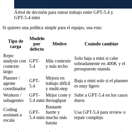
Árbol de decisión para rutear trabajo entre GPT-5.4 y
GPT-5.4 mini
Si quieres una política simple para el equipo, usa esta:
Modelo
Tipo de
por
Motivo
Cuándo cambiar
carga
defecto
Repo
Solo baja a mini si cabe
analysis con
GPT-
Más contexto
sobradamente en 400K y el
contexto
5.4
y más techo
presupuesto manda
largo
Planner /
Mejora en
GPT-
Baja a mini solo si el planner
agente
trabajo difícil
5.4
es muy ligero
coordinador
y multi-step
Workers /
GPT-
Mejor coste y
Sube a GPT-5.4 en los casos
subagentes
5.4 mini
throughput
duros
Bastante
Coding
GPT-
fuerte y
Usa GPT-5.4 para review o
assistant a
5.4 mini
mucho más
repair complejo
escala
barata