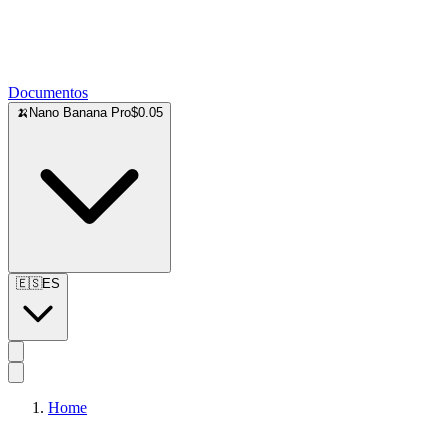
Documentos
🍌
Nano Banana Pro
$0.05
🇪🇸
ES
Home