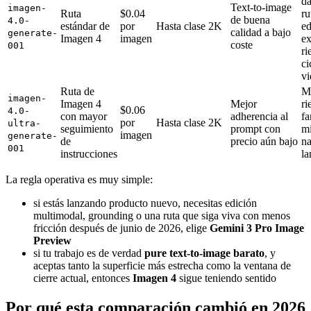
da
Text-to-image
imagen-
Ruta
$0.04
ru
de buena
4.0-
estándar de
por
Hasta clase 2K
ed
calidad a bajo
generate-
Imagen 4
imagen
ex
coste
001
ri
ci
vi
Ruta de
M
imagen-
Imagen 4
Mejor
ri
$0.06
4.0-
con mayor
adherencia al
fa
por
Hasta clase 2K
ultra-
seguimiento
prompt con
m
imagen
generate-
de
precio aún bajo
n
001
instrucciones
la
La regla operativa es muy simple:
si estás lanzando producto nuevo, necesitas edición
multimodal, grounding o una ruta que siga viva con menos
fricción después de junio de 2026, elige
Gemini 3 Pro Image
Preview
si tu trabajo es de verdad
pure text-to-image barato
, y
aceptas tanto la superficie más estrecha como la ventana de
cierre actual, entonces
Imagen 4
sigue teniendo sentido
Por qué esta comparación cambió en 2026