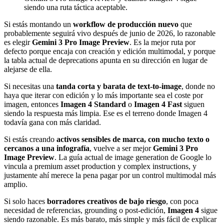
siendo una ruta táctica aceptable.
Si estás montando un
workflow de producción nuevo
que
probablemente seguirá vivo después de junio de 2026, lo razonable
es elegir
Gemini 3 Pro Image Preview
. Es la mejor ruta por
defecto porque encaja con creación y edición multimodal, y porque
la tabla actual de deprecations apunta en su dirección en lugar de
alejarse de ella.
Si necesitas una
tanda corta y barata de text-to-image
, donde no
haya que iterar con edición y lo más importante sea el coste por
imagen, entonces
Imagen 4 Standard
o
Imagen 4 Fast
siguen
siendo la respuesta más limpia. Ese es el terreno donde Imagen 4
todavía gana con más claridad.
Si estás creando
activos sensibles de marca, con mucho texto o
cercanos a una infografía
, vuelve a ser mejor
Gemini 3 Pro
Image Preview
. La guía actual de image generation de Google lo
vincula a premium asset production y complex instructions, y
justamente ahí merece la pena pagar por un control multimodal más
amplio.
Si solo haces
borradores creativos de bajo riesgo
, con poca
necesidad de referencias, grounding o post-edición,
Imagen 4
sigue
siendo razonable. Es más barato, más simple y más fácil de explicar