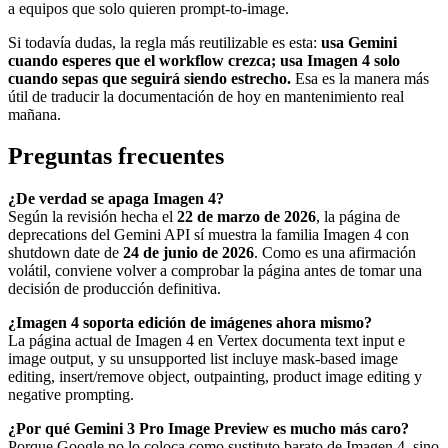
a equipos que solo quieren prompt-to-image.
Si todavía dudas, la regla más reutilizable es esta:
usa Gemini
cuando esperes que el workflow crezca; usa Imagen 4 solo
cuando sepas que seguirá siendo estrecho.
Esa es la manera más
útil de traducir la documentación de hoy en mantenimiento real
mañana.
Preguntas frecuentes
¿De verdad se apaga Imagen 4?
Según la revisión hecha el
22 de marzo de 2026
, la página de
deprecations del Gemini API sí muestra la familia Imagen 4 con
shutdown date de
24 de junio de 2026
. Como es una afirmación
volátil, conviene volver a comprobar la página antes de tomar una
decisión de producción definitiva.
¿Imagen 4 soporta edición de imágenes ahora mismo?
La página actual de Imagen 4 en Vertex documenta text input e
image output, y su unsupported list incluye mask-based image
editing, insert/remove object, outpainting, product image editing y
negative prompting.
¿Por qué Gemini 3 Pro Image Preview es mucho más caro?
Porque Google no lo coloca como sustituto barato de Imagen 4, sino