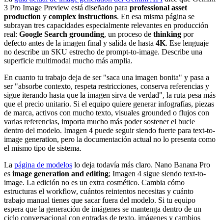
3 Pro Image Preview está diseñado para
professional asset
production
y
complex instructions
. En esa misma página se
subrayan tres capacidades especialmente relevantes en producción
real:
Google Search grounding
, un proceso de
thinking
por
defecto antes de la imagen final y salida de hasta
4K
. Ese lenguaje
no describe un SKU estrecho de prompt-to-image. Describe una
superficie multimodal mucho más amplia.
En cuanto tu trabajo deja de ser "saca una imagen bonita" y pasa a
ser "absorbe contexto, respeta restricciones, conserva referencias y
sigue iterando hasta que la imagen sirva de verdad", la ruta pesa más
que el precio unitario. Si el equipo quiere generar infografías, piezas
de marca, activos con mucho texto, visuales grounded o flujos con
varias referencias, importa mucho más poder sostener el bucle
dentro del modelo. Imagen 4 puede seguir siendo fuerte para text-to-
image generation, pero la documentación actual no lo presenta como
el mismo tipo de sistema.
La
página de modelos
lo deja todavía más claro. Nano Banana Pro
es
image generation and editing
; Imagen 4 sigue siendo text-to-
image. La edición no es un extra cosmético. Cambia cómo
estructuras el workflow, cuántos reintentos necesitas y cuánto
trabajo manual tienes que sacar fuera del modelo. Si tu equipo
espera que la generación de imágenes se mantenga dentro de un
ciclo conversacional con entradas de texto, imágenes y cambios