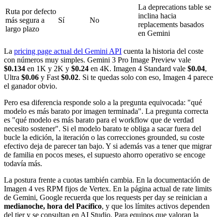
La deprecations table se
Ruta por defecto
inclina hacia
más segura a
Sí
No
replacements basados
largo plazo
en Gemini
La
pricing page actual del Gemini API
cuenta la historia del coste
con números muy simples. Gemini 3 Pro Image Preview vale
$0.134
en 1K y 2K y
$0.24
en 4K. Imagen 4 Standard vale
$0.04
,
Ultra
$0.06
y Fast
$0.02
. Si te quedas solo con eso, Imagen 4 parece
el ganador obvio.
Pero esa diferencia responde solo a la pregunta equivocada: "qué
modelo es más barato por imagen terminada". La pregunta correcta
es "qué modelo es más barato para el workflow que de verdad
necesito sostener". Si el modelo barato te obliga a sacar fuera del
bucle la edición, la iteración o las correcciones grounded, su coste
efectivo deja de parecer tan bajo. Y si además vas a tener que migrar
de familia en pocos meses, el supuesto ahorro operativo se encoge
todavía más.
La postura frente a cuotas también cambia. En la documentación de
Imagen 4 ves RPM fijos de Vertex. En la página actual de rate limits
de Gemini, Google recuerda que los requests per day se reinician a
medianoche, hora del Pacífico
, y que los límites activos dependen
del tier y se consultan en AI Studio. Para equipos que valoran la