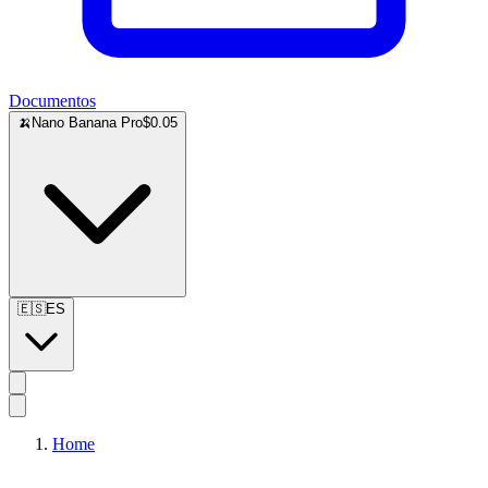
Documentos
🍌
Nano Banana Pro
$0.05
🇪🇸
ES
Home