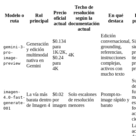
Techo de
Precio
resolución
Modelo o
Rol
En qué
oficial
según la
ruta
principal
destaca
p
actual
documentación
actual
Edición
$0.134
conversacional,
S
Generación
para
grounding,
si
gemini-3-
y edición
1K/2K,
referencias,
pr
pro-
multimodal
4K
$0.24
instrucciones
ti
image-
nativa en
para
complejas,
pr
preview
Gemini
4K
activos con
p
mucho texto
Su
d
fu
imagen-
La vía más
$0.02
Solo escalones
Prompt-to-
m
4.0-fast-
barata dentro
por
de resolución
image rápido y
es
generate-
de Imagen 4
imagen
menores
barato
fe
001
ac
ci
La
ac