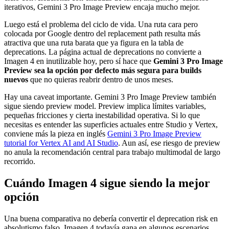
iterativos, Gemini 3 Pro Image Preview encaja mucho mejor.
Luego está el problema del ciclo de vida. Una ruta cara pero
colocada por Google dentro del replacement path resulta más
atractiva que una ruta barata que ya figura en la tabla de
deprecations. La página actual de deprecations no convierte a
Imagen 4 en inutilizable hoy, pero sí hace que
Gemini 3 Pro Image
Preview sea la opción por defecto más segura para builds
nuevos
que no quieras reabrir dentro de unos meses.
Hay una caveat importante. Gemini 3 Pro Image Preview también
sigue siendo preview model. Preview implica límites variables,
pequeñas fricciones y cierta inestabilidad operativa. Si lo que
necesitas es entender las superficies actuales entre Studio y Vertex,
conviene más la pieza en inglés
Gemini 3 Pro Image Preview
tutorial for Vertex AI and AI Studio
. Aun así, ese riesgo de preview
no anula la recomendación central para trabajo multimodal de largo
recorrido.
Cuándo Imagen 4 sigue siendo la mejor
opción
Una buena comparativa no debería convertir el deprecation risk en
absolutismo falso. Imagen 4 todavía gana en algunos escenarios.