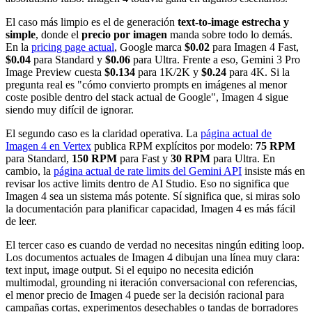
El caso más limpio es el de generación
text-to-image estrecha y
simple
, donde el
precio por imagen
manda sobre todo lo demás.
En la
pricing page actual
, Google marca
$0.02
para Imagen 4 Fast,
$0.04
para Standard y
$0.06
para Ultra. Frente a eso, Gemini 3 Pro
Image Preview cuesta
$0.134
para 1K/2K y
$0.24
para 4K. Si la
pregunta real es "cómo convierto prompts en imágenes al menor
coste posible dentro del stack actual de Google", Imagen 4 sigue
siendo muy difícil de ignorar.
El segundo caso es la claridad operativa. La
página actual de
Imagen 4 en Vertex
publica RPM explícitos por modelo:
75 RPM
para Standard,
150 RPM
para Fast y
30 RPM
para Ultra. En
cambio, la
página actual de rate limits del Gemini API
insiste más en
revisar los active limits dentro de AI Studio. Eso no significa que
Imagen 4 sea un sistema más potente. Sí significa que, si miras solo
la documentación para planificar capacidad, Imagen 4 es más fácil
de leer.
El tercer caso es cuando de verdad no necesitas ningún editing loop.
Los documentos actuales de Imagen 4 dibujan una línea muy clara:
text input, image output. Si el equipo no necesita edición
multimodal, grounding ni iteración conversacional con referencias,
el menor precio de Imagen 4 puede ser la decisión racional para
campañas cortas, experimentos desechables o tandas de borradores