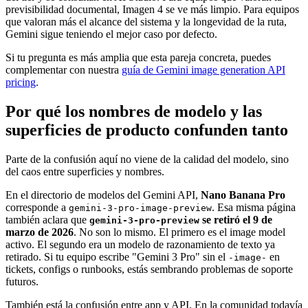
previsibilidad documental, Imagen 4 se ve más limpio. Para equipos
que valoran más el alcance del sistema y la longevidad de la ruta,
Gemini sigue teniendo el mejor caso por defecto.
Si tu pregunta es más amplia que esta pareja concreta, puedes
complementar con nuestra
guía de Gemini image generation API
pricing
.
Por qué los nombres de modelo y las
superficies de producto confunden tanto
Parte de la confusión aquí no viene de la calidad del modelo, sino
del caos entre superficies y nombres.
En el directorio de modelos del Gemini API,
Nano Banana Pro
corresponde a
. Esa misma página
gemini-3-pro-image-preview
también aclara que
se retiró el 9 de
gemini-3-pro-preview
marzo de 2026
. No son lo mismo. El primero es el image model
activo. El segundo era un modelo de razonamiento de texto ya
retirado. Si tu equipo escribe "Gemini 3 Pro" sin el
en
-image-
tickets, configs o runbooks, estás sembrando problemas de soporte
futuros.
También está la confusión entre app y API. En la comunidad todavía