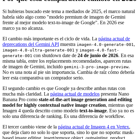
Si hubieras buscado este tema a mediados de 2025, el marco natural
habría sido algo como "modelo premium de imagen de Gemini
frente al mejor modelo text-to-image de Google". En 2026 ese
marco ya no alcanza.
El cambio más importante es el ciclo de vida. La
página actual de
deprecations del Gemini API
muestra
,
imagen-4.0-generate-001
y
imagen-4.0-ultra-generate-001
imagen-4.0-fast-
con shutdown date de
24 de junio de 2026
. En esa
generate-001
misma tabla, entre los replacements recomendados, aparecen rutas
de imagen de Gemini, incluido
.
gemini-3-pro-image-preview
No es una nota al pie sin importancia. Cambia de raíz cómo debería
leer esta comparativa un comprador serio.
El segundo cambio es que Google ya describe ambas rutas con
mucha más claridad. La
página actual de modelos
presenta Nano
Banana Pro como
state-of-the-art image generation and editing
model for highly contextual native image creation
, mientras que
Imagen 4 queda descrito como modelo
text-to-image
. Eso ya no es
solo una diferencia de ranking. Es una diferencia de workflow.
El tercer cambio viene de la
página actual de Imagen 4 en Vertex
,
que deja claro no solo lo que soporta, sino lo que no soporta: mask-
based image editing, insert/remove object, outpainting, product