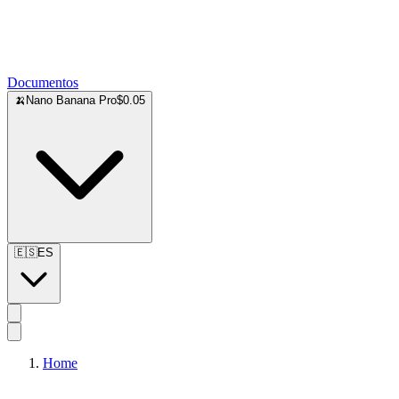
Documentos
🍌
Nano Banana Pro
$0.05
🇪🇸
ES
Home