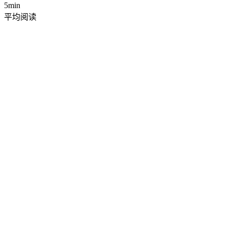
5min
平均阅读
筛选
网格
列表