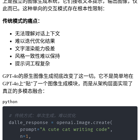
上是独立的图像生成系统，它们接收文本提示，输出图像，仅
此而已。这种单向的交互模式存在根本性限制：
传统模式的痛点：
无法理解对话上下文
难以迭代优化结果
文字渲染能力极差
风格一致性难以保持
提示词工程复杂
GPT-4o的原生图像生成彻底改变了这一切。它不是简单地在
GPT-4o上"贴"了一个图像生成模块，而是从架构层面实现了
真正的多模态融合：
python
# 传统方式：单次生成，难以优化
dalle_response 
=
 openai
.
Image
.
create
(
    prompt
=
"A cute cat writing code"
,
    n
=
1
,