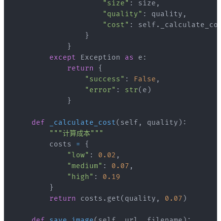
"size"
:
 size
,
"quality"
:
 quality
,
"cost"
:
 self
.
_calculate_co
}
}
except
 Exception 
as
 e
:
return
{
"success"
:
False
,
"error"
:
str
(
e
)
}
def
_calculate_cost
(
self
,
 quality
)
:
"""计算成本"""
        costs 
=
{
"low"
:
0.02
,
"medium"
:
0.07
,
"high"
:
0.19
}
return
 costs
.
get
(
quality
,
0.07
)
def
save_image
(
self
,
 url
,
 filename
)
: