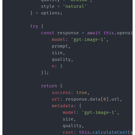
            style 
=
'natural'
}
=
 options
;
try
{
const
 response 
=
await
this
.
openai
model
:
'gpt-image-1'
,
                prompt
,
                size
,
                quality
,
n
:
1
}
)
;
return
{
success
:
true
,
url
:
 response
.
data
[
0
]
.
url
,
metadata
:
{
model
:
'gpt-image-1'
,
                    size
,
                    quality
,
cost
:
this
.
calculateCost
(
q