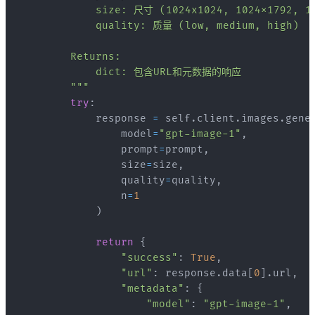
        """
try
:
            response 
=
 self
.
client
.
images
.
gene
                model
=
"gpt-image-1"
,
                prompt
=
prompt
,
                size
=
size
,
                quality
=
quality
,
                n
=
1
)
return
{
"success"
:
True
,
"url"
:
 response
.
data
[
0
]
.
url
,
"metadata"
:
{
"model"
:
"gpt-image-1"
,