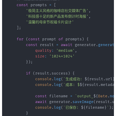
const
 prompts 
=
[
'极简主义风格的咖啡店社交媒体广告'
,
'科技感十足的新产品发布倒计时海报'
,
'温馨的母亲节祝福卡片设计'
]
;
for
(
const
 prompt 
of
 prompts
)
{
const
 result 
=
await
 generator
.
generat
quality
:
'medium'
,
size
:
'1024x1024'
}
)
;
if
(
result
.
success
)
{
console
.
log
(
`
生成成功: 
${
result
.
url
}
console
.
log
(
`
成本: $
${
result
.
metada
const
 filename 
=
`
output_
${
Date
.
no
await
 generator
.
saveImage
(
result
.
u
console
.
log
(
`
已保存: 
${
filename
}
`
)
;
}