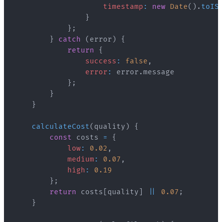
timestamp
:
new
Date
(
)
.
toIS
}
}
;
}
catch
(
error
)
{
return
{
success
:
false
,
error
:
 error
.
message
}
;
}
}
calculateCost
(
quality
)
{
const
 costs 
=
{
low
:
0.02
,
medium
:
0.07
,
high
:
0.19
}
;
return
 costs
[
quality
]
||
0.07
;
}