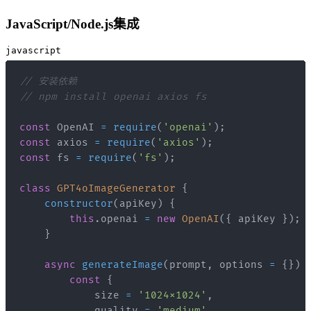
JavaScript/Node.js集成
javascript
// 安装依赖
// npm install openai axios fs
const
OpenAI
=
require
(
'openai'
)
;
const
 axios 
=
require
(
'axios'
)
;
const
 fs 
=
require
(
'fs'
)
;
class
GPT4oImageGenerator
{
constructor
(
apiKey
)
{
this
.
openai
=
new
OpenAI
(
{
 apiKey 
}
)
;
}
async
generateImage
(
prompt
,
 options 
=
{
}
)
const
{
            size 
=
'1024x1024'
,
            quality 
=
'medium'
,