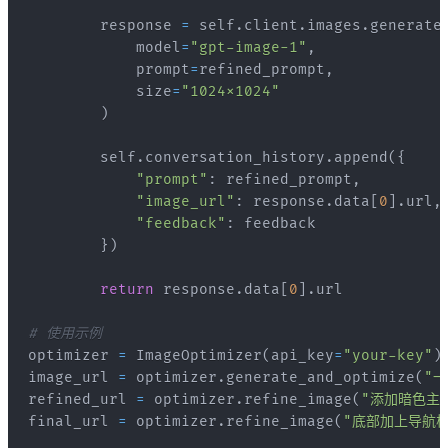
        response 
=
 self
.
client
.
images
.
generate
            model
=
"gpt-image-1"
,
            prompt
=
refined_prompt
,
            size
=
"1024x1024"
)
        self
.
conversation_history
.
append
(
{
"prompt"
:
 refined_prompt
,
"image_url"
:
 response
.
data
[
0
]
.
url
,
"feedback"
:
}
)
return
 response
.
data
[
0
]
.
# 使用示例
optimizer 
=
 ImageOptimizer
(
api_key
=
"your-key"
)
image_url 
=
 optimizer
.
generate_and_optimize
(
"
refined_url 
=
 optimizer
.
refine_image
(
"添加暗色主
final_url 
=
 optimizer
.
refine_image
(
"底部加上导航