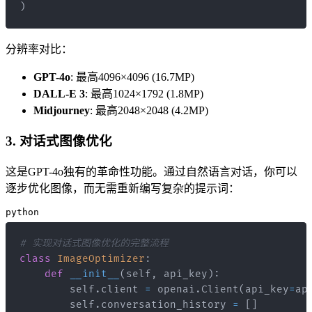
)
分辨率对比：
GPT-4o
: 最高4096×4096 (16.7MP)
DALL-E 3
: 最高1024×1792 (1.8MP)
Midjourney
: 最高2048×2048 (4.2MP)
3. 对话式图像优化
这是GPT-4o独有的革命性功能。通过自然语言对话，你可以
逐步优化图像，而无需重新编写复杂的提示词：
python
# 实现对话式图像优化的完整流程
class
ImageOptimizer
:
def
__init__
(
self
,
 api_key
)
:
        self
.
client 
=
 openai
.
Client
(
api_key
=
ap
        self
.
conversation_history 
=
[
]