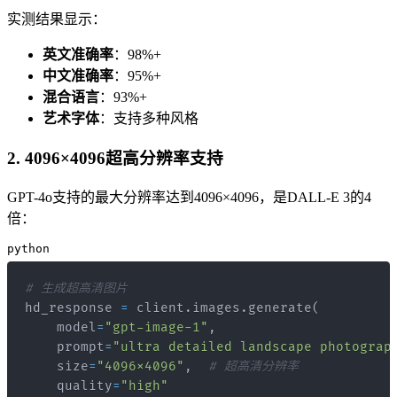
实测结果显示：
英文准确率
：98%+
中文准确率
：95%+
混合语言
：93%+
艺术字体
：支持多种风格
2. 4096×4096超高分辨率支持
GPT-4o支持的最大分辨率达到4096×4096，是DALL-E 3的4
倍：
python
# 生成超高清图片
hd_response 
=
 client
.
images
.
generate
(
    model
=
"gpt-image-1"
,
    prompt
=
"ultra detailed landscape photograp
    size
=
"4096x4096"
,
# 超高清分辨率
    quality
=
"high"