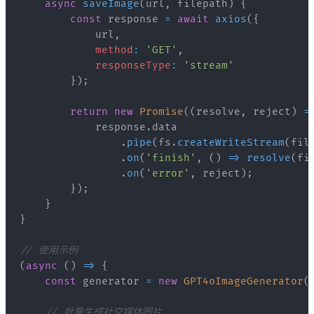
async
saveImage
(
url
,
 filepath
)
{
const
 response 
=
await
axios
(
{
            url
,
method
:
'GET'
,
responseType
:
'stream'
}
)
;
return
new
Promise
(
(
resolve
,
 reject
)
=
            response
.
data
.
pipe
(
fs
.
createWriteStream
(
fil
.
on
(
'finish'
,
(
)
=>
resolve
(
fi
.
on
(
'error'
,
 reject
)
;
}
)
;
}
}
// 使用示例
(
async
(
)
=>
{
const
 generator 
=
new
GPT4oImageGenerator
(
// 批量生成社交媒体图片