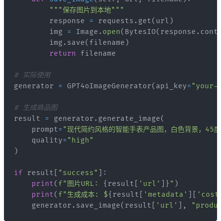
"""保存图片到本地"""
        response 
=
 requests
.
get
(
url
)
        img 
=
 Image
.
open
(
BytesIO
(
response
.
cont
        img
.
save
(
filename
)
return
# 实际使用
generator 
=
 GPT4oImageGenerator
(
api_key
=
"your-
# 生成商品图
result 
=
 generator
.
generate_image
(
    prompt
=
"现代简约风格的智能手表产品图，白色背景，45度
    quality
=
"high"
)
if
 result
[
"success"
]
:
print
(
f"图片URL: 
{
result
[
'url'
]
}
"
)
print
(
f"生成成本: $
{
result
[
'metadata'
]
[
'cost
    generator
.
save_image
(
result
[
'url'
]
,
"produ