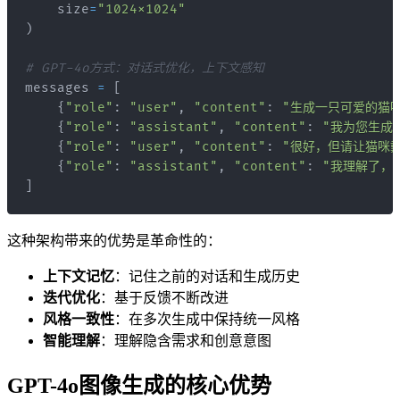
    size
=
"1024x1024"
)
# GPT-4o方式：对话式优化，上下文感知
messages 
=
[
{
"role"
:
"user"
,
"content"
:
"生成一只可爱的猫
{
"role"
:
"assistant"
,
"content"
:
"我为您生成了
{
"role"
:
"user"
,
"content"
:
"很好，但请让猫咪
{
"role"
:
"assistant"
,
"content"
:
"我理解了，让
]
这种架构带来的优势是革命性的：
上下文记忆
：记住之前的对话和生成历史
迭代优化
：基于反馈不断改进
风格一致性
：在多次生成中保持统一风格
智能理解
：理解隐含需求和创意意图
GPT-4o图像生成的核心优势