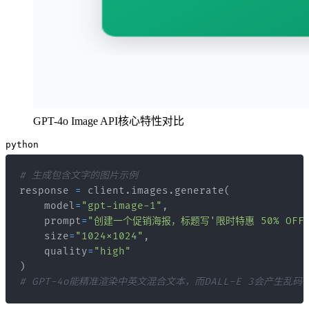
GPT-4o Image API核心特性对比
python
# 生成包含文字的图片示例
response 
=
 client
.
images
.
generate
(
    model
=
"gpt-image-1"
,
    prompt
=
"创建一个促销海报，标题写'限时特惠 50% OF
    size
=
"1024x1024"
,
    quality
=
"high"
)
# GPT-4o能精准渲染中英文混合文本，而DALL-E 3会产生乱码