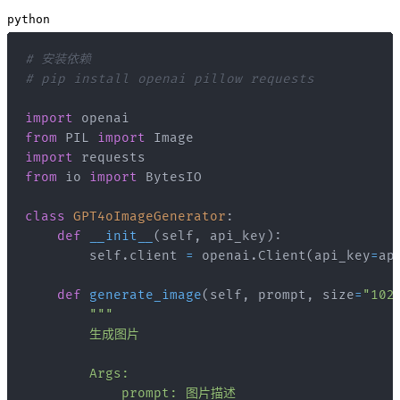
python
# 安装依赖
# pip install openai pillow requests
import
from
 PIL 
import
import
from
 io 
import
class
GPT4oImageGenerator
:
def
__init__
(
self
,
 api_key
)
:
        self
.
client 
=
 openai
.
Client
(
api_key
=
ap
def
generate_image
(
self
,
 prompt
,
 size
=
"102