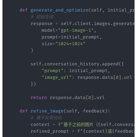
def
generate_and_optimize
(
self
,
 initial_pr
# 初始生成
        response 
=
 self
.
client
.
images
.
generate
            model
=
"gpt-image-1"
,
            prompt
=
initial_prompt
,
            size
=
"1024x1024"
)
        self
.
conversation_history
.
append
(
{
"prompt"
:
 initial_prompt
,
"image_url"
:
 response
.
data
[
0
]
.
}
)
return
 response
.
data
[
0
]
.
def
refine_image
(
self
,
 feedback
)
:
# 基于反馈优化
        context 
=
f"基于之前的图片（
{
self
.
conversa
        refined_prompt 
=
f"
{
context
}
请
{
feedback