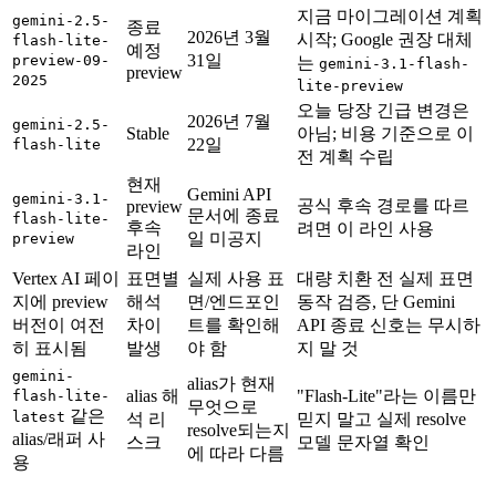
지금 마이그레이션 계획
gemini-2.5-
종료
2026년 3월
시작; Google 권장 대체
flash-lite-
예정
31일
preview-09-
는
gemini-3.1-flash-
preview
2025
lite-preview
오늘 당장 긴급 변경은
2026년 7월
gemini-2.5-
Stable
아님; 비용 기준으로 이
22일
flash-lite
전 계획 수립
현재
Gemini API
gemini-3.1-
공식 후속 경로를 따르
preview
문서에 종료
flash-lite-
후속
려면 이 라인 사용
일 미공지
preview
라인
Vertex AI 페이
표면별
실제 사용 표
대량 치환 전 실제 표면
지에 preview
해석
면/엔드포인
동작 검증, 단 Gemini
버전이 여전
차이
트를 확인해
API 종료 신호는 무시하
히 표시됨
발생
야 함
지 말 것
gemini-
alias가 현재
alias 해
"Flash-Lite"라는 이름만
flash-lite-
무엇으로
같은
latest
석 리
믿지 말고 실제 resolve
resolve되는지
alias/래퍼 사
스크
모델 문자열 확인
에 따라 다름
용