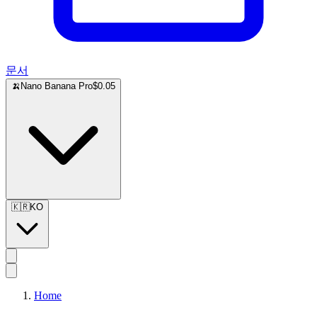
문서
🍌
Nano Banana Pro
$0.05
🇰🇷
KO
Home