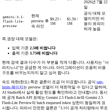
2026년 7월 22
일
공식 대체 모
현재
gemini-3.1-
델이지만 비
$0.25 /
$1.50 /
preview 후
flash-lite-
1M
1M
용이 유의미
preview
속 라인
하게 높음
즉 권장 대체 모델은:
입력 기준
2.5배 비쌉니다
출력 기준
3.75배 비쌉니다
현재 검색 결과 다수가 이 부분을 작게 다룹니다. 사용자는 "사
라지느냐"만 궁금한 게 아니라, 마이그레이션이 조용히 비용
구조를 바꾸는지까지 알고 싶어 합니다.
속도 제한(한도) 쪽은 결론이 조금 더 미묘합니다. 공식
rate-
limits 페이지
는 preview 모델이 더 제한적일 수 있다고 말하며,
AI Studio에서 실제 활성 한도를 확인하라고 안내합니다. 동시
에 공개 Batch API 표에는 Gemini 2.5 Flash-Lite와 Gemini 2.5
Flash-Lite Preview의 batch enqueued token 상한이 동일하게 표
시됩니다. 따라서 안전한 결론은 "3.1이 공개 처리량에서 무조