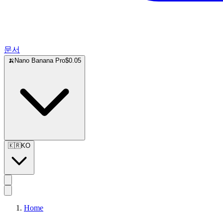
문서
🍌
Nano Banana Pro
$0.05
🇰🇷
KO
Home