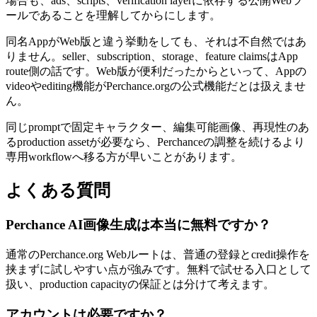
場合も、ads、scripts、verification layerに依存する公開Webツ
ールであることを理解してからにします。
同名AppがWeb版と違う挙動をしても、それは不自然ではあ
りません。seller、subscription、storage、feature claimsはApp
route側の話です。Web版が便利だったからといって、Appの
videoやediting機能がPerchance.orgの公式機能だとは扱えませ
ん。
同じpromptで固定キャラクター、編集可能画像、再現性のあ
るproduction assetが必要なら、Perchanceの調整を続けるより
専用workflowへ移る方が早いことがあります。
よくある質問
Perchance AI画像生成は本当に無料ですか？
通常のPerchance.org Webルートは、普通の登録とcredit操作を
挟まずに試しやすい点が強みです。無料で試せる入口として
扱い、production capacityの保証とは分けて考えます。
アカウントは必要ですか？