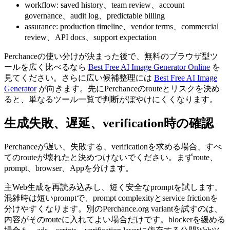
workflow: saved history、team review、account
governance、audit log、predictable billing
assurance: production timeline、vendor terms、commercial
review、API docs、support expectation
Perchanceの使い分けが決まった後で、無料のブラウザ型ツ
ールを広く比べるなら
Best Free AI Image Generator Online
を
見てください。さらに広い候補整理には
Best Free AI Image
Generator
が向きます。先にPerchanceのrouteとリスクを決め
ると、単なるツール一覧で判断がぼやけにくくなります。
生成失敗、遅延、verification時の確認
Perchanceが遅い、失敗する、verificationを求める場合、すべ
てのrouteが壊れたと決めつけないでください。まずroute、
prompt、browser、Appを分けます。
主Web生成を再読み込みし、短く安全なpromptを試します。
混雑時は短いpromptで、prompt complexityとservice frictionを
分けやすくなります。別のPerchance.org variantを試すのは、
内容がそのrouteに入れてよい場合だけです。blockerを緩める