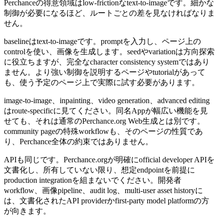
Perchanceの得意領域はlow-frictionなtext-to-imageです。細かな
制御が必要になるほど、ルートごとの差を見なければなりま
せん。
baselineはtext-to-imageです。promptを入力し、ページ上の
controlを使い、画像を生成します。seedやvariationは方向探索
に役立ちますが、完全なcharacter consistency systemではあり
ません。より強い制御を説明するページやtutorialがあって
も、使う予定のページ上で実際に試す必要があります。
image-to-image、inpainting、video generation、advanced editing
はroute-specificに見てください。同名Appが幅広い機能を見
せても、それは通常のPerchance.org Web生成とは別です。
community pageの特殊workflowも、そのページの性質であ
り、Perchance全体の約束ではありません。
APIも同じです。Perchance.orgが明確にofficial developer APIを
文書化し、所有していない限り、想定endpointを前提に
production integrationを組まないでください。開発者
workflow、画像pipeline、audit log、multi-user asset historyに
は、文書化されたAPI providerかfirst-party model platformの方
が向きます。