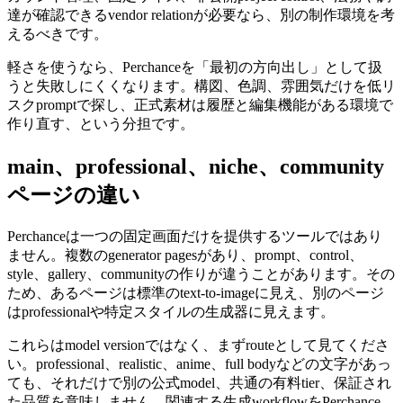
達が確認できるvendor relationが必要なら、別の制作環境を考
えるべきです。
軽さを使うなら、Perchanceを「最初の方向出し」として扱
うと失敗しにくくなります。構図、色調、雰囲気だけを低リ
スクpromptで探し、正式素材は履歴と編集機能がある環境で
作り直す、という分担です。
main、professional、niche、community
ページの違い
Perchanceは一つの固定画面だけを提供するツールではあり
ません。複数のgenerator pagesがあり、prompt、control、
style、gallery、communityの作りが違うことがあります。その
ため、あるページは標準のtext-to-imageに見え、別のページ
はprofessionalや特定スタイルの生成器に見えます。
これらはmodel versionではなく、まずrouteとして見てくださ
い。professional、realistic、anime、full bodyなどの文字があっ
ても、それだけで別の公式model、共通の有料tier、保証され
た品質を意味しません。関連する生成workflowをPerchance-