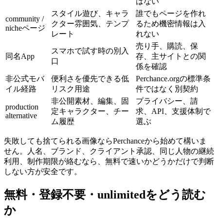
はない
スタイル遊び、キャラ
誰でもページを作れ
community /
クター雰囲気、テンプ
るため機密情報は入
nicheページ
レート
れない
売り手、購読、保
スマホで試す時の別入
同名App
存、主サイトとの関
口
係を確認
非公式モバ
便利さを優先できる低
Perchance.orgの標準条
イル経路
リスク用途
件ではなく別契約
非公開素材、編集、固
プライバシー、請
production
定キャラクター、チー
求、API、支援体制で
alternative
ム履歴
選ぶ
失敗しても捨てられる画像ならPerchanceから始めて構いま
せん。人名、ブランド、クライアント承認、同じ人物の継続
利用、制作期限が絡むなら、無料で速いかどうかだけで判断
しない方が安全です。
無料・登録不要・unlimitedをどう読む
か