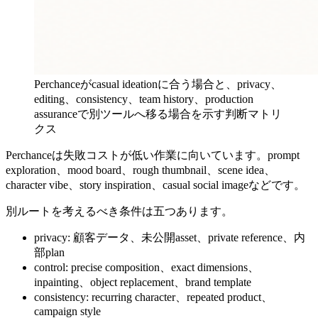
Perchanceがcasual ideationに合う場合と、privacy、
editing、consistency、team history、production
assuranceで別ツールへ移る場合を示す判断マトリ
クス
Perchanceは失敗コストが低い作業に向いています。prompt
exploration、mood board、rough thumbnail、scene idea、
character vibe、story inspiration、casual social imageなどです。
別ルートを考えるべき条件は五つあります。
privacy: 顧客データ、未公開asset、private reference、内
部plan
control: precise composition、exact dimensions、
inpainting、object replacement、brand template
consistency: recurring character、repeated product、
campaign style