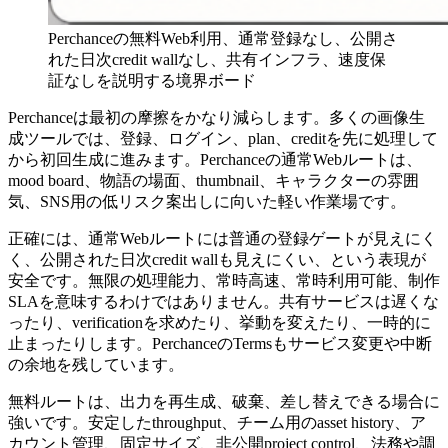
Perchanceの無料Web利用、通常登録なし、公開さ
れた日次credit wallなし、共有インフラ、速度保
証なしを説明する境界ボード
Perchanceは最初の摩擦をかなり減らします。多くの画像生
成ツールでは、登録、ログイン、plan、creditを先に処理して
から初回生成に進みます。Perchanceの通常Webルートは、
mood board、物語の場面、thumbnail、キャラクターの雰囲
気、SNS用の低リスク案出しに向いた軽い作業場です。
正確には、通常Webルートには普通の登録ゲートが見えにく
く、公開された日次credit wallも見えにくい、という表現が
安全です。無限の処理能力、常時高速、常時利用可能、制作
SLAを意味するわけではありません。共有サービスは遅くな
ったり、verificationを求めたり、挙動を変えたり、一時的に
止まったりします。PerchanceのTermsもサービス変更や中断
の余地を残しています。
無料ルートは、出力を再生成、破棄、差し替えできる場合に
強いです。安定したthroughput、チーム用のasset history、ア
カウント管理、固定サイズ、非公開project control、法務や調