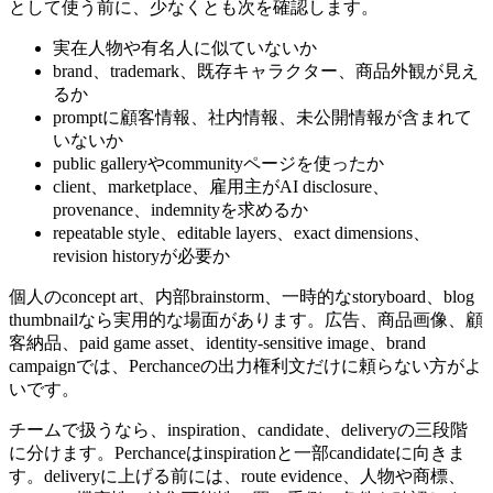
として使う前に、少なくとも次を確認します。
実在人物や有名人に似ていないか
brand、trademark、既存キャラクター、商品外観が見え
るか
promptに顧客情報、社内情報、未公開情報が含まれて
いないか
public galleryやcommunityページを使ったか
client、marketplace、雇用主がAI disclosure、
provenance、indemnityを求めるか
repeatable style、editable layers、exact dimensions、
revision historyが必要か
個人のconcept art、内部brainstorm、一時的なstoryboard、blog
thumbnailなら実用的な場面があります。広告、商品画像、顧
客納品、paid game asset、identity-sensitive image、brand
campaignでは、Perchanceの出力権利文だけに頼らない方がよ
いです。
チームで扱うなら、inspiration、candidate、deliveryの三段階
に分けます。Perchanceはinspirationと一部candidateに向きま
す。deliveryに上げる前には、route evidence、人物や商標、