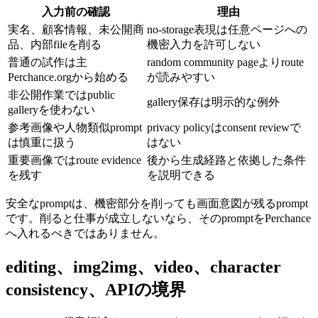
入力前の確認
理由
実名、顧客情報、未公開商
no-storage表現は任意ページへの
品、内部fileを削る
機密入力を許可しない
普通の試作は主
random community pageよりroute
Perchance.orgから始める
が読みやすい
非公開作業ではpublic
gallery保存は明示的な例外
galleryを使わない
参考画像や人物類似prompt
privacy policyはconsent reviewで
は慎重に扱う
はない
重要画像ではroute evidence
後から生成経路と依拠した条件
を残す
を説明できる
安全なpromptは、機密部分を削っても画面意図が残るprompt
です。削ると仕事が成立しないなら、そのpromptをPerchance
へ入れるべきではありません。
editing、img2img、video、character
consistency、APIの境界