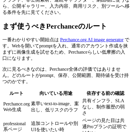
ら、公開ギャラリー、入力内容、商用リスク、別ツールへ移
る条件を先に見てください。
まず使うべきPerchanceのルート
一番わかりやすい開始点は
Perchance.org AI image generator
で
す。Webを開いてpromptを入れ、通常のアカウント作成を挟
まずに画像生成を試せるため、Perchanceらしい低摩擦の入
口になります。
次に見るべきなのは、Perchance全体の評価ではありませ
ん。どのルートがprompt、保存、公開範囲、期待値を受け持
つのかです。
ルート
向いている用途
依存する前の確認
共有インフラ、SLA
素早いtext-to-image、案
Perchance.org
なし、制作履歴の弱
Web生成
出し、低リスクのラフ
さ
ページの見た目は共
追加コントロールや別
professional
通Proプランの証明で
系ページ
UIを使いたい時