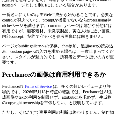
hostedページとして別UIにしている場合があります。
一番迷いにくいのは主Web生成から始めることです。必要な
controlが見えていて、promptが機密でないならprofessionalや
nicheページを試せます。communityページは遊びや発想には
有用ですが、顧客素材、未発表製品、実在人物に近い画像、
内部concept、契約で守るべき参考画像には向きません。
ページがpublic galleryへの保存、chat参加、追加assetの読み込
み、custom pageへの入力を求める場合は、一度止まってくだ
さい。スタイルが魅力的でも、所有者とデータ扱いの方が重
要です。
Perchanceの画像は商用利用できるか
Perchanceの
Terms of Service
は、多くの短いレビューより許
容的です。2026年5月18日時点の確認では、PerchanceはAI生
成画像やtextの利用を制限せず、attributionを求めず、生成物
のcopyright ownershipを主張しない、と説明しています。
ただし、それだけで商用利用の判断は終わりません。制作物