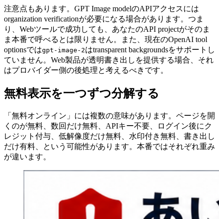
注意点もあります。GPT Image modelのAPIアクセスには
organization verificationが必要になる場合があります。つま
り、Webツールで成功しても、あなたのAPI projectがそのま
ま本番で呼べるとは限りません。また、現在のOpenAI tool
optionsでは
はtransparent backgroundsをサポートし
gpt-image-2
ていません。Web製品が透明書き出しを提供する場合、それ
はプロバイダー側の後処理と考えるべきです。
無料表示を一つずつ分解する
「無料オンライン」には複数の意味があります。ページを開
くのが無料、数回だけ無料、APIキー不要、ログイン後にク
レジット付与、低解像度だけ無料、水印付き無料、書き出し
だけ有料、という可能性があります。本番ではそれぞれ重み
が違います。