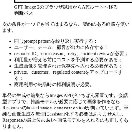
GPT Image 2のブラウザ試用からAPIルートへ移る
判断パス
次の条件が一つでも当てはまるなら、契約のある経路を使い
ます。
同じprompt patternを繰り返し実行する；
ユーザー、チーム、顧客が出力に依存する；
response ID、error reason、retry、incident reviewが必要；
利用量が増える前にコストを予測する必要がある；
生成画像を管理された保存先へ入れる必要がある；
private、customer、regulated contentをアップロードす
る；
商用利用や納品時の権利説明が必要。
単発の生成や編集ならImages APIがいちばん素直です。会話
型アプリで、推論モデルが必要に応じて画像を作るなら
Responsesのhosted
toolが向いています。単
image_generation
純な画像生成を無理にassistant化する必要はありませんし、
Responsesの最上位
へ画像モデルを入れるのも正しくあ
model
りません。