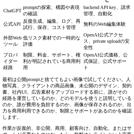
promptの探索、構図や表現
backend API key、請求
ChatGPT
の確認
管理、自動化
反復生成、編集、ログ、再
公式API
無料のWeb編集体験
試行、保存、コスト管理
OpenAI公式アクセ
外部Web
低リスク素材での一時的な
ス、private uploadの安
ツール
評価
全性
プロバ
制限、料金、サポート、権
OpenAI公式価格、公
イダー
利が明記されている商用利
式保証、公式サポー
経路
用
ト
最初は公開promptと捨ててもよい画像で試してください。人
物写真、クライアントの商品画像、未公開のデザイン、契約
書、社内UI、広告素材をアップロードする前に、誰がその
経路を運営しているのか、どのモデルを使うと説明している
のか、誰が費用を負担するのか、画像が保存されるのか、出
力を商用利用できるのか、制限とサポートがあるのかを確認
します。
作業が反復的、非公開、商用、顧客向け、自動化、またはサ