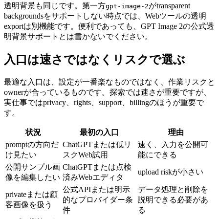
透明背景も同じです。第一方
がtransparent
gpt-image-2
backgroundsをサポートしない時点では、Webツールの透明
exportは別機能です。便利であっても、GPT Image 2の公式透
明背景サポートとは書かないでください。
入口は速さではなくリスクで選ぶ
最適な入口は、設定が一番楽なものではなく、作業リスクと
ownerが合っているものです。探索では速さが重要ですが、
実仕事ではprivacy、rights、support、billingのほうが重要で
す。
状況
最初の入口
理由
promptの方向だ
ChatGPTまたは低リ
速く、入力を公開可
け見たい
スクWeb試用
能にできる
公開サンプル画
ChatGPTまたは点検
upload riskが小さい
像を編集したい
済みWebエディタ
公式APIまたは明示
データ処理と削除を
privateまたは顧
的なプロバイダー条
説明できる必要があ
客画像を扱う
件
る