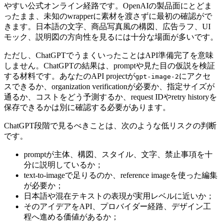
やすい公式オンライン経路です。OpenAIの製品面にとどま
ったまま、未知のwrapperに素材を渡さずに最初の確認がで
きます。日本語の文字、商品写真風の構図、広告ラフ、UI
モック、説明図の方向性を見るには十分な場面が多いです。
ただし、ChatGPTでうまくいったことはAPI準備完了を意味
しません。ChatGPTの結果は、promptや見た目の仮説を検証
する材料です。あなたのAPI projectが
にアクセ
gpt-image-2
スできるか、organization verificationが必要か、指定サイズが
通るか、コストをどう予測するか、request IDやretry historyを
保存できるかは別に確認する必要があります。
ChatGPT段階で見るべきことは、次のような低リスクの判断
です。
promptが主体、構図、スタイル、文字、禁止事項を十
分に説明しているか；
text-to-imageで足りるのか、reference imageを使った編集
が必要か；
日本語や混在テキストの表現が実用レベルに近いか；
そのアイデアをAPI、プロバイダー経路、デザイン工
程へ進める価値があるか；