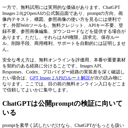
一方で、無料試用には実用的な価値があります。ChatGPT
Images 2.0はOpenAIの公式製品面であり、promptの方向、画
像内テキスト、構図、参照画像の使い方を見るには便利で
す。外部Webツールも、無料クレジット、APIキー不要、登
録不要、参照画像編集、ダウンロードなどを提供する場合が
あります。ただし、それらはAPI権限、請求元、保存ルー
ル、削除手段、商用権利、サポートを自動的には証明しませ
ん。
安全な考え方は、無料オンラインを評価用、本番や重要素材
を契約のある経路に分けることです。Images API、
Responses、Codex、プロバイダー経路の実装差を深く確認し
たい場合は、
GPT Image 2 APIのルート解説
が次の読み物に
なります。ここでは、目の前の無料オンライン入口をどこま
で信頼してよいかに集中します。
ChatGPTは公開promptの検証に向いて
いる
promptを素早く試したいだけなら、ChatGPTがもっとも扱い