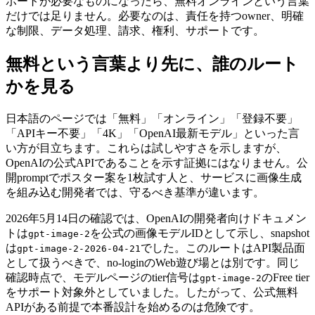
ポートが必要なものになったら、無料オンラインという言葉
だけでは足りません。必要なのは、責任を持つowner、明確
な制限、データ処理、請求、権利、サポートです。
無料という言葉より先に、誰のルート
かを見る
日本語のページでは「無料」「オンライン」「登録不要」
「APIキー不要」「4K」「OpenAI最新モデル」といった言
い方が目立ちます。これらは試しやすさを示しますが、
OpenAIの公式APIであることを示す証拠にはなりません。公
開promptでポスター案を1枚試す人と、サービスに画像生成
を組み込む開発者では、守るべき基準が違います。
2026年5月14日の確認では、OpenAIの開発者向けドキュメン
トは
を公式の画像モデルIDとして示し、snapshot
gpt-image-2
は
でした。このルートはAPI製品面
gpt-image-2-2026-04-21
として扱うべきで、no-loginのWeb遊び場とは別です。同じ
確認時点で、モデルページのtier信号は
のFree tier
gpt-image-2
をサポート対象外としていました。したがって、公式無料
APIがある前提で本番設計を始めるのは危険です。