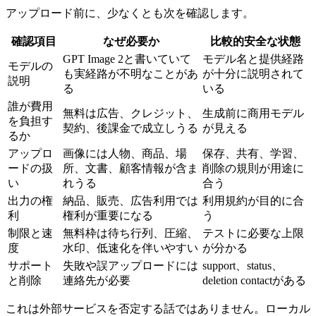
アップロード前に、少なくとも次を確認します。
確認項目
なぜ必要か
比較的安全な状態
GPT Image 2と書いていて
モデル名と提供経路
モデルの
も実経路が不明なことがあ
が十分に説明されて
説明
る
いる
誰が費用
無料は広告、クレジット、
生成前に商用モデル
を負担す
契約、後課金で成立しうる
が見える
るか
アップロ
画像には人物、商品、場
保存、共有、学習、
ードの扱
所、文書、顧客情報が含ま
削除の規則が用途に
い
れうる
合う
出力の権
納品、販売、広告利用では
利用規約が目的に合
利
権利が重要になる
う
制限と速
無料枠は待ち行列、圧縮、
テストに必要な上限
度
水印、低速化を伴いやすい
が分かる
サポート
失敗や誤アップロードには
support、status、
と削除
連絡先が必要
deletion contactがある
これは外部サービスを否定する話ではありません。ローカル