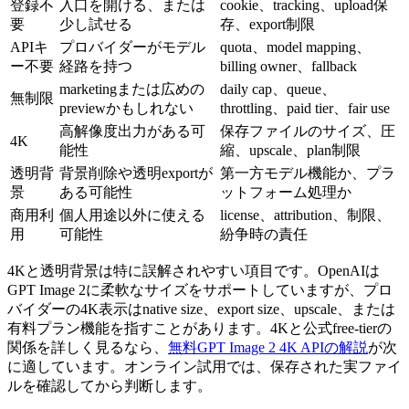
登録不
入口を開ける、または
cookie、tracking、upload保
要
少し試せる
存、export制限
APIキ
プロバイダーがモデル
quota、model mapping、
ー不要
経路を持つ
billing owner、fallback
marketingまたは広めの
daily cap、queue、
無制限
previewかもしれない
throttling、paid tier、fair use
高解像度出力がある可
保存ファイルのサイズ、圧
4K
能性
縮、upscale、plan制限
透明背
背景削除や透明exportが
第一方モデル機能か、プラ
景
ある可能性
ットフォーム処理か
商用利
個人用途以外に使える
license、attribution、制限、
用
可能性
紛争時の責任
4Kと透明背景は特に誤解されやすい項目です。OpenAIは
GPT Image 2に柔軟なサイズをサポートしていますが、プロ
バイダーの4K表示はnative size、export size、upscale、または
有料プラン機能を指すことがあります。4Kと公式free-tierの
関係を詳しく見るなら、
無料GPT Image 2 4K APIの解説
が次
に適しています。オンライン試用では、保存された実ファイ
ルを確認してから判断します。