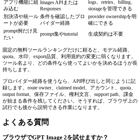
アプリ機能に組
logs、retries、billing、
Images APIまたは
み込む
Responses
storageを管理できる
別決済や統一ル
条件を確認したプロ
provider ownershipを明
ートが必要
バイダー経路
確にできる
prompt例だけ見
prompt集やtutorial
生成契約は不要
たい
固定の無料ツールランキングだけに頼ると、モデル経路、
quota、水印、export品質、利用規約の変更に弱くなります。
ツール名より、どの条件なら使ってよいかを決めるほうが長
持ちします。
プロバイダー経路を使うなら、API呼び出しと同じように記
録します。route owner、claimed model、アカウント、quota、
output format、保存ファイル、権利文言、support path、課金
が始まる条件を残してください。そうすれば、ブラウザ上の
試行でも後から説明できる作業になります。
よくある質問
ブラウザでGPT Image 2を試せますか？