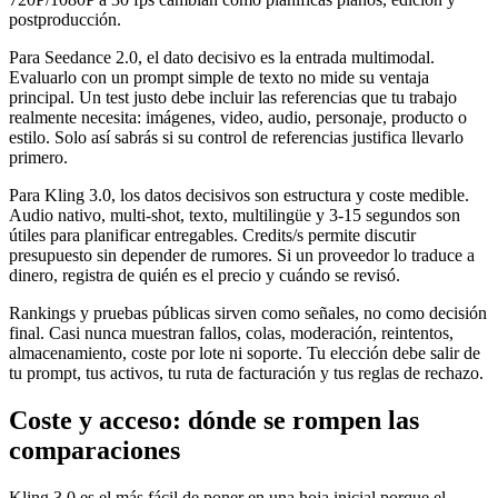
postproducción.
Para Seedance 2.0, el dato decisivo es la entrada multimodal.
Evaluarlo con un prompt simple de texto no mide su ventaja
principal. Un test justo debe incluir las referencias que tu trabajo
realmente necesita: imágenes, video, audio, personaje, producto o
estilo. Solo así sabrás si su control de referencias justifica llevarlo
primero.
Para Kling 3.0, los datos decisivos son estructura y coste medible.
Audio nativo, multi-shot, texto, multilingüe y 3-15 segundos son
útiles para planificar entregables. Credits/s permite discutir
presupuesto sin depender de rumores. Si un proveedor lo traduce a
dinero, registra de quién es el precio y cuándo se revisó.
Rankings y pruebas públicas sirven como señales, no como decisión
final. Casi nunca muestran fallos, colas, moderación, reintentos,
almacenamiento, coste por lote ni soporte. Tu elección debe salir de
tu prompt, tus activos, tu ruta de facturación y tus reglas de rechazo.
Coste y acceso: dónde se rompen las
comparaciones
Kling 3.0 es el más fácil de poner en una hoja inicial porque el