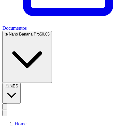
Documentos
🍌
Nano Banana Pro
$0.05
🇪🇸
ES
Home