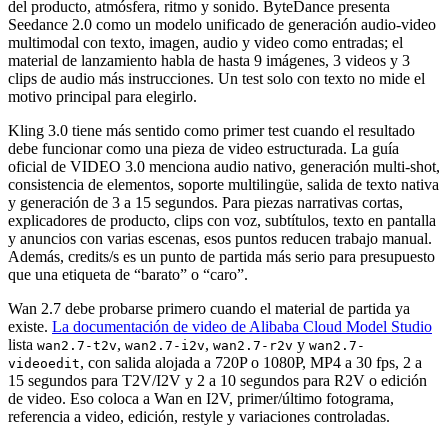
del producto, atmósfera, ritmo y sonido. ByteDance presenta
Seedance 2.0 como un modelo unificado de generación audio-video
multimodal con texto, imagen, audio y video como entradas; el
material de lanzamiento habla de hasta 9 imágenes, 3 videos y 3
clips de audio más instrucciones. Un test solo con texto no mide el
motivo principal para elegirlo.
Kling 3.0 tiene más sentido como primer test cuando el resultado
debe funcionar como una pieza de video estructurada. La guía
oficial de VIDEO 3.0 menciona audio nativo, generación multi-shot,
consistencia de elementos, soporte multilingüe, salida de texto nativa
y generación de 3 a 15 segundos. Para piezas narrativas cortas,
explicadores de producto, clips con voz, subtítulos, texto en pantalla
y anuncios con varias escenas, esos puntos reducen trabajo manual.
Además, credits/s es un punto de partida más serio para presupuesto
que una etiqueta de “barato” o “caro”.
Wan 2.7 debe probarse primero cuando el material de partida ya
existe.
La documentación de video de Alibaba Cloud Model Studio
lista
,
,
y
wan2.7-t2v
wan2.7-i2v
wan2.7-r2v
wan2.7-
, con salida alojada a 720P o 1080P, MP4 a 30 fps, 2 a
videoedit
15 segundos para T2V/I2V y 2 a 10 segundos para R2V o edición
de video. Eso coloca a Wan en I2V, primer/último fotograma,
referencia a video, edición, restyle y variaciones controladas.