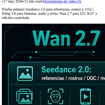
•
17 may 2026
•
12
min read
•
Herramientas de video IA
Prueba primero Seedance 2.0 para referencias, rostros y UGC;
Kling 3.0 para historias, audio y texto; Wan 2.7 para I2V, R2V y
edición controlada.