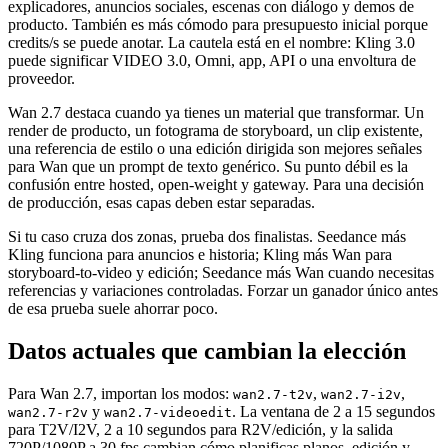
explicadores, anuncios sociales, escenas con diálogo y demos de
producto. También es más cómodo para presupuesto inicial porque
credits/s se puede anotar. La cautela está en el nombre: Kling 3.0
puede significar VIDEO 3.0, Omni, app, API o una envoltura de
proveedor.
Wan 2.7 destaca cuando ya tienes un material que transformar. Un
render de producto, un fotograma de storyboard, un clip existente,
una referencia de estilo o una edición dirigida son mejores señales
para Wan que un prompt de texto genérico. Su punto débil es la
confusión entre hosted, open-weight y gateway. Para una decisión
de producción, esas capas deben estar separadas.
Si tu caso cruza dos zonas, prueba dos finalistas. Seedance más
Kling funciona para anuncios e historia; Kling más Wan para
storyboard-to-video y edición; Seedance más Wan cuando necesitas
referencias y variaciones controladas. Forzar un ganador único antes
de esa prueba suele ahorrar poco.
Datos actuales que cambian la elección
Para Wan 2.7, importan los modos:
,
,
wan2.7-t2v
wan2.7-i2v
y
. La ventana de 2 a 15 segundos
wan2.7-r2v
wan2.7-videoedit
para T2V/I2V, 2 a 10 segundos para R2V/edición, y la salida
720P/1080P a 30 fps cambian cómo planificas planos, edición y